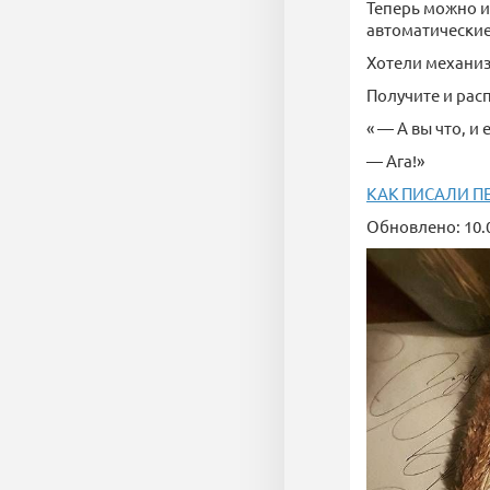
Теперь можно и 
автоматические
Хотели механи
Получите и рас
« — А вы что, и 
— Ага!»
КАК ПИСАЛИ П
Обновлено: 10.