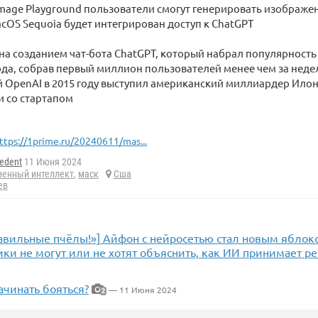
mage Playground пользователи смогут генерировать изображени
acOS Sequoia будет интегрирован доступ к ChatGPT
на созданием чат-бота ChatGPT, который набрал популярность 
ода, собрав первый миллион пользователей менее чем за неде
 OpenAI в 2015 году выступил американский миллиардер Илон
и со стартапом
ttps://1prime.ru/20240611/mas...
edent
11 Июня 2024
венный интеллект
,
маск
Сша
ев
равильные пчёлы!»] Айфон с нейросетью стал новым яблок
ки не могут или не хотят объяснить, как ИИ принимает р
ачинать бояться?
— 11 Июня 2024
2