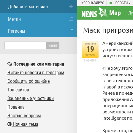
КОРОНАВИРУС
НОВОСТИ
Добавить материал
Мир
Лу
Метки
Маск пригрози
Регионы
Американский
отметили
19
устройств ком
искусственного
человек
в архиве
Последние комментарии
«Не хочу этог
Читайте новости в телеграм
запрещены в м
главы техноло
Сообщить об ошибке
главой в иску
Топ сайтов
Ранее в понед
Забаненные участники
приложения Ap
операционные 
Правила
возможности г
Частые вопросы
Intelligence 
Ночная тема
Кроме того, 