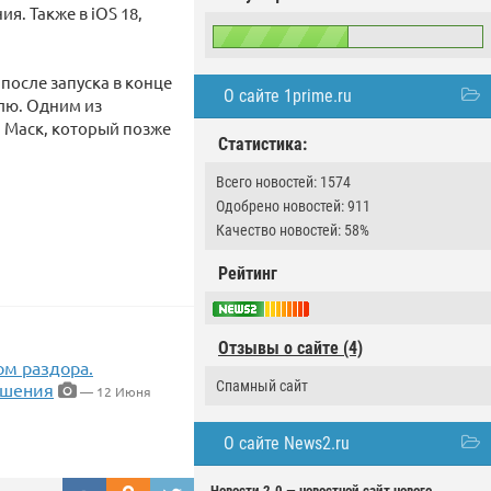
я. Также в iOS 18,
после запуска в конце
О сайте 1prime.ru
лю. Одним из
 Маск, который позже
Статистика:
Всего новостей: 1574
Одобрено новостей: 911
Качество новостей: 58%
Рейтинг
Отзывы о сайте (4)
ом раздора.
Спамный сайт
ешения
— 12 Июня
О сайте News2.ru
Новости 2.0 — новостной сайт нового