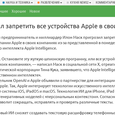
НАУКА И ТЕХНИКА
РАЗВЛЕЧЕНИЯ
КУХНЯ NEWS2
КОММЕНТАРИ
чшее
Хорошее
Новое
л запретить все устройства Apple в св
 предприниматель и миллиардер Илон Маск пригрозил запре
пании Apple в своих компаниях из-за представленной в понед
 интеллекта Apple Intelligence.
о. Остановите эту жуткую шпионскую программу, или все устрой
оих компаниях», — написал Маск в социальной сети Х, отреа
гической корпорации Тима Кука, заявившего, что Apple Intellig
сственном интеллекте».
ельник OpenAI и Apple объявили о партнерстве для интеграции
ple. Так, Apple интегрирует технологии искусственного интелл
системы iOS, iPadOS и macOS. Технология ИИ для iPhone, iPad
енеративных моделей с «персональным контекстом». Согласно
позволит сокращать, исправлять и проверять различные тексты.
новый ИИ сможет создавать текстовую расшифровку телефонны