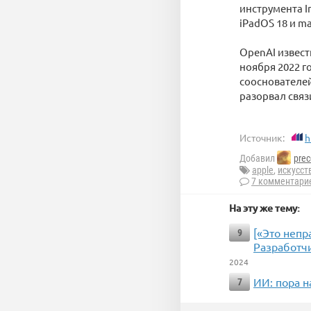
инструмента I
iPadOS 18 и m
OpenAI извест
ноября 2022 г
сооснователей
разорвал связ
Источник:
h
Добавил
prec
apple
,
искусст
7 комментари
На эту же тему:
[«Это неп
9
Разработчи
2024
ИИ: пора н
7