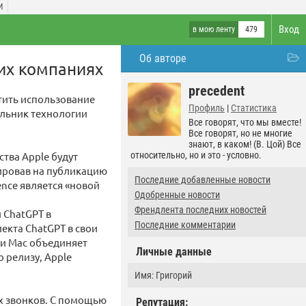
И
Вход
в мою ленту
479
Об авторе
оих компаниях
precedent
тить использование
Профиль
|
Статистика
ельник технологии
Все говорят, что мы вместе!
Все говорят, но не многие
знают, в каком! (В. Цой) Все
ства Apple будут
относительно, но и это - условно.
гировав на публикацию
Последние добавленные новости
ence является «новой
Одобренные новости
Френдлента последних новостей
 ChatGPT в
Последние комментарии
екта ChatGPT в свои
 и Mac объединяет
Личные данные
 релизу, Apple
Имя: Григорий
х звонков. С помощью
Репутация: