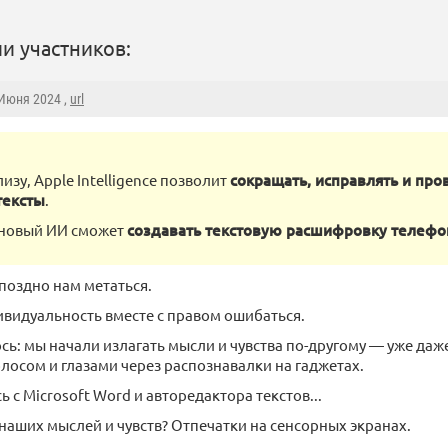
и участников:
 Июня 2024 ,
url
изу, Apple Intelligence позволит
сокращать, исправлять и про
тексты
.
 новый ИИ сможет
создавать текстовую расшифровку телефо
 поздно нам метаться.
видуальность вместе с правом ошибаться.
сь: мы начали излагать мысли и чувства по-другому — уже даже
олосом и глазами через распознавалки на гаджетах.
ь с Microsoft Word и авторедактора текстов...
 наших мыслей и чувств? Отпечатки на сенсорных экранах.