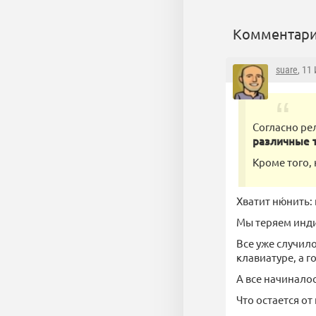
Комментари
suare
, 11
Согласно рел
различные 
Кроме того,
Хватит ню́нить:
Мы теряем инди
Все уже случило
клавиатуре, а г
А все начиналос
Что остается от