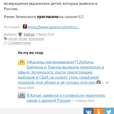
возвращение украинских детей, которых вывезли в
Россию.
Ранее Зеленского
пригласили
на саммит G7.
Источник:
https://www.gazeta.ru/politics...
Добавил
Kalman
3 Июня 2024
китай
,
путин
,
зеленский
3 комментария
На эту же тему:
[«Камень преткновения»*] Дебаты
23
Байдена и Трампа вызвали переполох в
офисе Зеленского: после предстоящих
выборов в США он может стать серьёзной
помехой для обоих и не только для них
— 30
Июня 2024
В Китае заявили о готовности укреплять
14
связи с армией России
— 3 Июня 2024