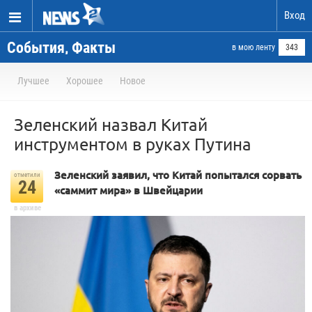
Вход
События, Факты
в мою ленту
343
Лучшее
Хорошее
Новое
Зеленский назвал Китай
инструментом в руках Путина
Зеленский заявил, что Китай попытался сорвать
отметили
24
«саммит мира» в Швейцарии
в архиве