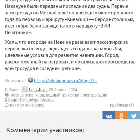
Накануне были переданы последние два судна. Первые
электросуда по Москве-реке пошли ещё в июне прошлого
года по первому маршруту «Киевский — Сердце столицы»,
в сентябре были запущены по в маршруту «ЗИЛ —
Печатники».
Жаль, что в городе на Неве не развивают пассажирские
перевозки по воде, ведь здесь созданы, казалось бы,
идеальные условия для развития навигации. Город,
расположенный на островах, и локализация производства
электросудов в соседнем регионе.
Источник:
https://sdelanounas.ru/blogs/1...
Добавил
Lera.4ever
29 Апреля 2024
москва-река
,
нева
,
водный транспорт
,
электросудна
Санкт-Петербург
,
Москва
нет комментариев
проблема (6)
Комментарии участников: