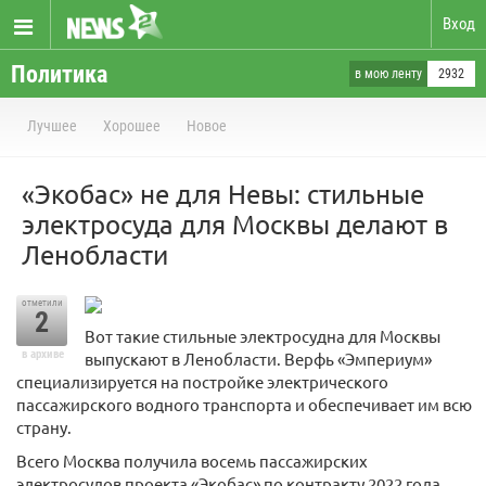
Вход
Политика
в мою ленту
2932
Лучшее
Хорошее
Новое
«Экобас» не для Невы: стильные
электросуда для Москвы делают в
Ленобласти
отметили
2
Вот такие стильные электросудна для Москвы
в архиве
выпускают в Ленобласти. Верфь «Эмпериум»
специализируется на постройке электрического
пассажирского водного транспорта и обеспечивает им всю
страну.
Всего Москва получила восемь пассажирских
электросудов проекта «Экобас» по контракту 2022 года.