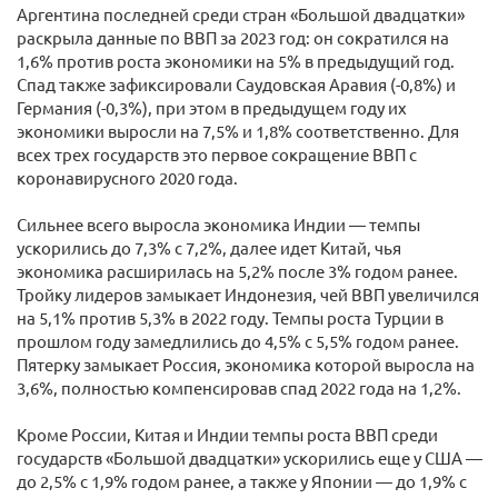
Аргентина последней среди стран «Большой двадцатки»
раскрыла данные по ВВП за 2023 год: он сократился на
1,6% против роста экономики на 5% в предыдущий год.
Спад также зафиксировали Саудовская Аравия (-0,8%) и
Германия (-0,3%), при этом в предыдущем году их
экономики выросли на 7,5% и 1,8% соответственно. Для
всех трех государств это первое сокращение ВВП с
коронавирусного 2020 года.
Сильнее всего выросла экономика Индии — темпы
ускорились до 7,3% с 7,2%, далее идет Китай, чья
экономика расширилась на 5,2% после 3% годом ранее.
Тройку лидеров замыкает Индонезия, чей ВВП увеличился
на 5,1% против 5,3% в 2022 году. Темпы роста Турции в
прошлом году замедлились до 4,5% с 5,5% годом ранее.
Пятерку замыкает Россия, экономика которой выросла на
3,6%, полностью компенсировав спад 2022 года на 1,2%.
Кроме России, Китая и Индии темпы роста ВВП среди
государств «Большой двадцатки» ускорились еще у США —
до 2,5% с 1,9% годом ранее, а также у Японии — до 1,9% с