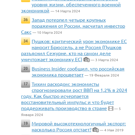
уровня жизни, обеспеченного военной
экономикой
— 14 Марта 2024
Запад потерпел четыре крупных
36
поражения от России, насчитал инвестор
Сакс
— 10 Марта 2024
Пушков: критический урон экономике ЕС
34
наносит Брюссель, а не Россия (Пушков
разъяснил Сежурне, кто на самом деле
уничтожает экономику ЕС)
— 3 Марта 2024
2
Business Insider сообщил, что российская
20
экономика процветает
— 19 Февраля 2024
Тихим расходом: экономисты
17
спрогнозировали рост ВВП на 1,2% в 2024
году. Как быстро исчерпается
восстановительный импульс и что будет
поддерживать производство в стране
— 5
Января 2024
Мировой высокотехнологичный экспорт:
19
насколько Россия отстает?
— 4 Мая 2019
5