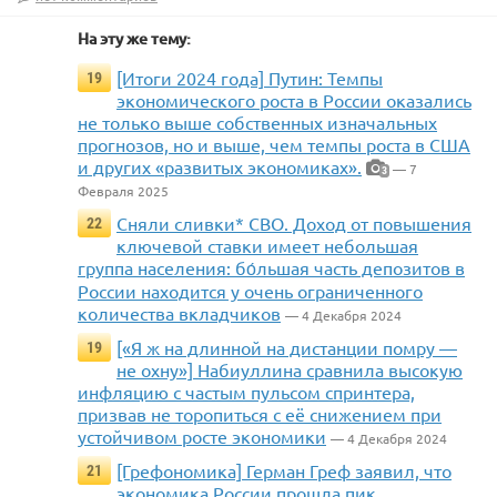
На эту же тему:
[Итоги 2024 года] Путин: Темпы
19
экономического роста в России оказались
не только выше собственных изначальных
прогнозов, но и выше, чем темпы роста в США
и других «развитых экономиках».
— 7
3
Февраля 2025
Сняли сливки* СВО. Доход от повышения
22
ключевой ставки имеет небольшая
группа населения: бо́льшая часть депозитов в
России находится у очень ограниченного
количества вкладчиков
— 4 Декабря 2024
[«Я ж на длинной на дистанции помру —
19
не охну»] Набиуллина сравнила высокую
инфляцию с частым пульсом спринтера,
призвав не торопиться с её снижением при
устойчивом росте экономики
— 4 Декабря 2024
[Грефономика] Герман Греф заявил, что
21
экономика России прошла пик