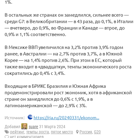
1%.
В остальных же странах он замедлился, сильнее всего —
среди G7: в Великобритании — в 43 раза, до 0,1%, в Италии
— вчетверо, до 0,9%, во Франции и Канаде — втрое, до
0,9% и 1,1% соответственно.
В Мексике ВВП увеличился на 3,2% против 3,9% годом
ранее, в Австралии — на 2,7% против 3,7%, а в Южной
Корее — на 1,4% против 2,6%. При этом в ЕС, который
также входит в «двадцатку», темпы экономического роста
сократились до 0,4% с 3,4%.
Входящие в БРИКС Бразилия и Южная Африка
продемонстрировали рост экономик, хотя в африканской
стране он замедлился до 0,6% с 1,9%, а в
латиноамериканской — до 2,9% с 3%.
Источник:
https://ria.ru/20240331/ekonom...
Добавил
suare
31 Марта 2024
рейтинг
,
темпы роста
,
пятое место
Россия
,
G20
нет комментариев