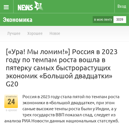
Вход
Экономика
в мою ленту
3039
Лучшее
Хорошее
Новое
[«Ура! Мы ломим!»] Россия в 2023
году по темпам роста вошла в
пятерку самых быстрорастущих
экономик «Большой двадцатки»
G20
Россия в 2023 году стала пятой по темпам роста
отметили
24
экономики в «Большой двадцатке», при этом
самые высокие темпы роста были у Индии, а у
в архиве
трех государств ВВП показал спад, следует из
анализа РИА Новости данных национальных статслужб.