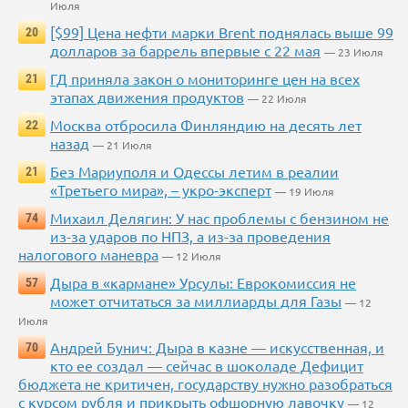
Июля
[$99] Цена нефти марки Brent поднялась выше 99
20
долларов за баррель впервые с 22 мая
— 23 Июля
ГД приняла закон о мониторинге цен на всех
21
этапах движения продуктов
— 22 Июля
Москва отбросила Финляндию на десять лет
22
назад
— 21 Июля
Без Мариуполя и Одессы летим в реалии
21
«Третьего мира», – укро-эксперт
— 19 Июля
Михаил Делягин: У нас проблемы с бензином не
74
из-за ударов по НПЗ, а из-за проведения
налогового маневра
— 12 Июля
Дыра в «кармане» Урсулы: Еврокомиссия не
57
может отчитаться за миллиарды для Газы
— 12
Июля
Андрей Бунич: Дыра в казне — искусственная, и
70
кто ее создал — сейчас в шоколаде Дефицит
бюджета не критичен, государству нужно разобраться
с курсом рубля и прикрыть офшорную лавочку
— 12