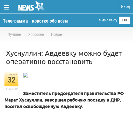
Вход
Телеграмма - коротко обо всём
в мою ленту
118
Лучшее
Хорошее
Новое
Хуснуллин: Авдеевку можно будет
оперативно восстановить
отметили
32
в архиве
Заместитель председателя правительства РФ
Марат Хуснуллин, завершая рабочую поездку в ДНР,
посетил освобождённую Авдеевку
.