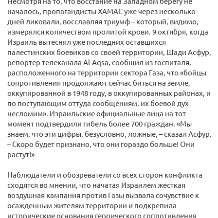
Несмотря на то, что восстание на Западном берегу не
началось, пропагандисты ХАМАС уже через несколько
дней ликовали, восславляя триумф – который, видимо,
измерялся количеством пролитой крови. 9 октября, когда
Израиль вытеснял уже последних оставшихся
палестинских боевиков со своей территории, Шади Асфур,
репортер телеканала Al-Aqsa, сообщил из госпиталя,
расположенного на территории сектора Газа, что «бойцы
сопротивления продолжают сейчас биться на земле,
оккупированной в 1948 году, в оккупированных районах, и
по поступающим оттуда сообщениям, их боевой дух
несломим». Израильские официальные лица на тот
момент подтвердили гибель более 700 граждан. «Мы
знаем, что эти цифры, безусловно, ложные, – сказал Асфур.
– Скоро будет признано, что они гораздо больше! Они
растут!»
Наблюдатели и обозреватели со всех сторон конфликта
сходятся во мнении, что начатая Израилем жесткая
воздушная кампания против Газы вызвала сочувствие к
осажденным жителям территории и подкрепила
исторические основания героического сопротивления