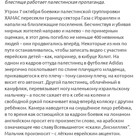
блестяще работает палестинская пропаганда.
Утром 7 октября боевики палестинской группировки
ХАМАС пересекли границу сектора Газа с Израилем и
напали на близлежащие поселения. Бесчинствуя и убивая
мирных жителей направо и налево – по примерным
оценкам, в этот день погибло не меньше 400 невинных
людей – они продвигались вперёд. Некоторые из них по
пути останавливались, чтобы записать видео с участием
еврейских детей – как, например, в кибуце Холит. На
одном из кадров оттуда палестинец в футболке Adidas
энергично похлопывает по спине плачущего младенца,
прижавшегося к его плечу – тому самому плечу, на котором
висит его автомат. Другой палестинец, облачённый в
камуфляж, перевязывает ногу маленькому израильскому
мальчику – а после сажает его к себе на колени и
свободной рукой покачивает взад-вперёд коляску с другим
ребёнком. Камера наводится на смущённое лицо ребёнка,
в то время как остающийся за кадром боевик на ломаном
английском просит его произнести слово, на арабском
означающее «во славу Всевышнего»: «скажи „бисмиллях“.
Мальчик произносит – с лёгким еврейским акцентом.