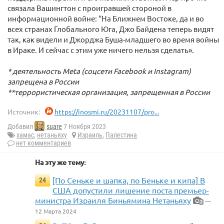
связала Вашингтон с проигравшей стороной в
информационной войне: “На Ближнем Востоке, да и во
всех странах Глобального Юга, Джо Байдена теперь видят
так, как видели и Джорджа Буша-младшего во время войны
в Ираке. И сейчас с этим уже ничего нельзя сделать».
* деятельность Meta (соцсети Facebook и Instagram)
запрещена в России
**террористическая организация, запрещенная в России
Источник:
https://inosmi.ru/20231107/pro...
Добавил
suare
7 Ноября 2023
хамас
,
нетаньяху
Израиль
,
Палестина
нет комментариев
На эту же тему:
[По Сеньке и шапка, по Беньке и кипа] В
24
США допустили лишение поста премьер-
министра Израиля Биньямина Нетаньяху
—
2
12 Марта 2024