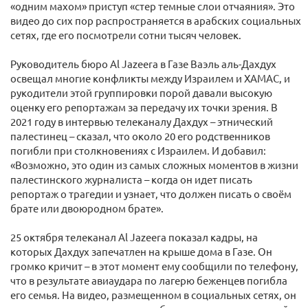
«одним махом» приступ «стер темные слои отчаяния». Это
видео до сих пор распространяется в арабских социальных
сетях, где его посмотрели сотни тысяч человек.
Руководитель бюро Al Jazeera в Газе Ваэль аль-Дахдух
освещал многие конфликты между Израилем и ХАМАС, и
рукодители этой группировки порой давали высокую
оценку его репортажам за передачу их точки зрения. В
2021 году в интервью телеканалу Дахдух – этнический
палестинец – сказал, что около 20 его родственников
погибли при столкновениях с Израилем. И добавил:
«Возможно, это один из самых сложных моментов в жизни
палестинского журналиста – когда он идет писать
репортаж о трагедии и узнает, что должен писать о своём
брате или двоюродном брате».
25 октября телеканал Al Jazeera показал кадры, на
которых Дахдух запечатлен на крыше дома в Газе. Он
громко кричит – в этот момент ему сообщили по телефону,
что в результате авиаудара по лагерю беженцев погибла
его семья. На видео, размещенном в социальных сетях, он