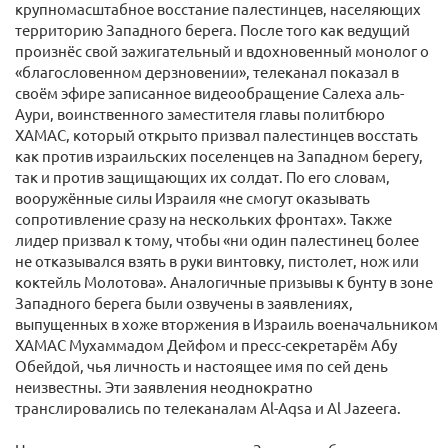
крупномасштабное восстание палестинцев, населяющих
территорию Западного берега. После того как ведущий
произнёс свой зажигательный и вдохновенный монолог о
«благословенном дерзновении», телеканал показал в
своём эфире записанное видеообращение Салеха аль-
Аури, воинственного заместителя главы политбюро
ХАМАС, который открыто призвал палестинцев восстать
как против израильских поселенцев на Западном берегу,
так и против защищающих их солдат. По его словам,
вооружённые силы Израиля «не смогут оказывать
сопротивление сразу на нескольких фронтах». Также
лидер призвал к тому, чтобы «ни один палестинец более
не отказывался взять в руки винтовку, пистолет, нож или
коктейль Молотова». Аналогичные призывы к бунту в зоне
Западного берега были озвучены в заявлениях,
выпущенных в хоже вторжения в Израиль военачальником
ХАМАС Мухаммадом Дейфом и пресс-секретарём Абу
Обейдой, чья личность и настоящее имя по сей день
неизвестны. Эти заявления неоднократно
транслировались по телеканалам Al-Aqsa и Al Jazeera.