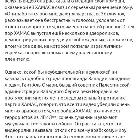
вслух. В видео она рассказала о медицинской помощи,
оказанной ей ХАМАС в связи с серьезным ранением в руку.
«Они заботятся обо мне, дают лекарства, всё отлично», –
рассказывает она бесстрастным голосом, уклоняясь от
ответа на вопрос о том, кто именно нанес ей ранение. С тех
пор ХАМАС выпустил ещё несколько видеороликов,
демонстрирующих передачу освобожденных заложников,
в том числе один, на котором пожилая израильтянка-
еврейка говорит «шалом» своему палестинскому
пленителю.
Однако, какой бы неубедительной и неуклюжей ни
казалась подобного рода пропаганда Западу и западным
людям, Гаит Аль-Омари, бывший советник Палестинской
администрации Западного берега реки Иордан и на
протяжении многих лет последовательный противник
партии ХАМАС, говорит, что все эти видео убедили очень
многих арабов в том, что бойцы ХАМАС, в отличие от
террористов из ИГИЛ**, «очень гуманны и уважают
мусульманские законы войны». Он рассказал, что эти
видеоролики вызвали отклик по всему арабскому миру.
Это – тот нарратив, который сегодня можно увидеть не