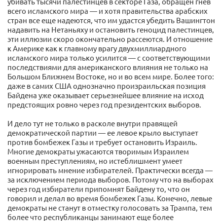
убивать тысячи палестинцев в секторе Газа, обращен гнев
всего исламского мира — и хотя правительства арабских
стран все еще надеются, что им удастся убедить Вашингтон
надавить на Нетаньяху и остановить геноцид палестинцев,
эти иллюзии скоро окончательно рассеются. И отношение
к Америке как к главному врагу двухмиллиардного
исламского мира только усилится — с соответствующими
последствиями для американского влияния не только на
Большом Ближнем Востоке, но и во всем мире. Более того:
даже в самих США однозначно произраильская позиция
Байдена уже оказывает серьезнейшее влияние на исход
предстоящих ровно через год президентских выборов.
И дело тут не только в расколе внутри правящей
демократической партии — ее левое крыло выступает
против бомбежек Газы и требует остановить Израиль.
Многие демократы ужасаются творимым Израилем
военным преступлениям, но истеблишмент умеет
игнорировать мнение избирателей. Практически всегда —
за исключением периода выборов. Потому что на выборах
через год избиратели припомнят Байдену то, что он
говорил и делал во время бомбежек Газы. Конечно, левые
демократы не станут в отместку голосовать за Трампа, тем
более что республиканцы занимают еще более