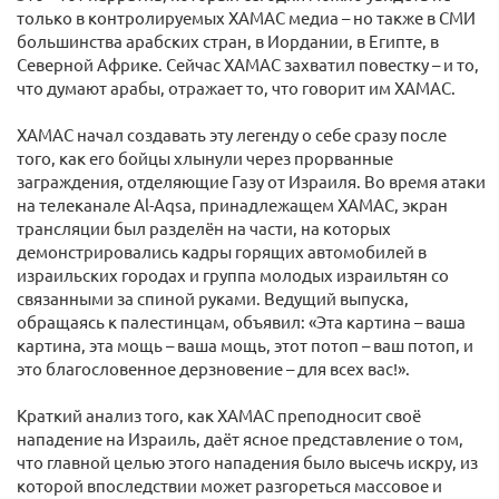
только в контролируемых ХАМАС медиа – но также в СМИ
большинства арабских стран, в Иордании, в Египте, в
Северной Африке. Сейчас ХАМАС захватил повестку – и то,
что думают арабы, отражает то, что говорит им ХАМАС.
ХАМАС начал создавать эту легенду о себе сразу после
того, как его бойцы хлынули через прорванные
заграждения, отделяющие Газу от Израиля. Во время атаки
на телеканале Al-Aqsa, принадлежащем ХАМАС, экран
трансляции был разделён на части, на которых
демонстрировались кадры горящих автомобилей в
израильских городах и группа молодых израильтян со
связанными за спиной руками. Ведущий выпуска,
обращаясь к палестинцам, объявил: «Эта картина – ваша
картина, эта мощь – ваша мощь, этот потоп – ваш потоп, и
это благословенное дерзновение – для всех вас!».
Краткий анализ того, как ХАМАС преподносит своё
нападение на Израиль, даёт ясное представление о том,
что главной целью этого нападения было высечь искру, из
которой впоследствии может разгореться массовое и