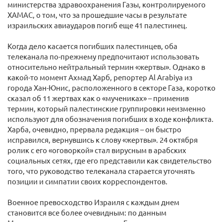
министерства здравоохранения Газы, контролируемого
ХАМАС, о том, что за прошедшие часы в результате
израильских авиаударов погиб еще 41 палестинец.
Когда дело касается погибших палестинцев, оба
телеканала по-прежнему предпочитают использовать
относительно нейтральный термин «жертвы». Однако в
какой-то момент Ахмад Харб, репортер Al Arabiya из
города Хан-Юнис, расположенного в секторе Газа, коротко
сказал об 11 жертвах как о «мучениках» – применив
термин, который палестинские группировки неизменно
используют для обозначения погибших в ходе конфликта.
Харба, очевидно, прервала редакция – он быстро
исправился, вернувшись к слову «жертвы». 24 октября
ролик с его «оговоркой» стал вирусным в арабских
социальных сетях, где его представили как свидетельство
того, что руководство телеканала старается уточнять
позиции и симпатии своих корреспондентов.
Военное превосходство Израиля с каждым днем
становится все более очевидным: по данным