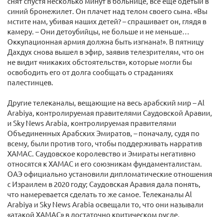
снят спустя несколько минут в больнице, все еще одетый в
синий бронежилет. Он плачет над телом своего сына. «Вы
мстите нам, убивая наших детей? – спрашивает он, глядя в
камеру. – Они детоубийцы, не больше и не меньше…
Оккупационная армия должна быть изгнана!». В пятницу
Дахдух снова вышел в эфир, заявив телезрителям, что он
не видит «никаких обстоятельств», которые могли бы
освободить его от долга сообщать о страданиях
палестинцев.
Другие телеканалы, вещающие на весь арабский мир – Al
Arabiya, контролируемая правителями Саудовской Аравии,
и Sky News Arabia, контролируемая правителями
Объединенных Арабских Эмиратов, – поначалу, судя по
всему, были против того, чтобы поддерживать нарратив
ХАМАС. Саудовское королевство и Эмираты негативно
относятся к ХАМАС и его союзникам фундаменталистам.
ОАЭ официально установили дипломатические отношения
с Израилем в 2020 году; Саудовская Аравия дала понять,
что намеревается сделать то же самое. Телеканалы Al
Arabiya и Sky News Arabia освещали то, что они называли
«атакой ХАМАС» в достаточно критическом русле.