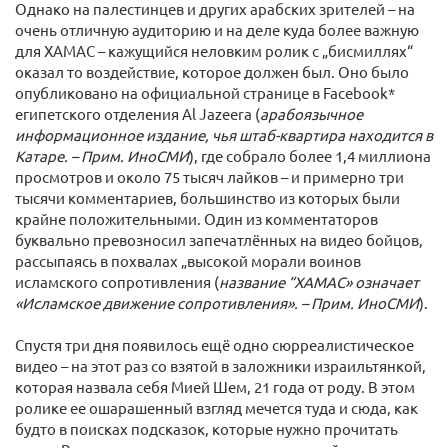
Однако на палестинцев и других арабских зрителей – на
очень отличную аудиторию и на деле куда более важную
для ХАМАС – кажущийся неловким ролик с „бисмиллях“
оказал то воздействие, которое должен был. Оно было
опубликовано на официальной странице в Facebook*
египетского отделения Al Jazeera (
арабоязычное
информационное издание, чья штаб-квартира находится в
Катаре. – Прим. ИноСМИ
), где собрало более 1,4 миллиона
просмотров и около 75 тысяч лайков – и примерно три
тысячи комментариев, большинство из которых были
крайне положительными. Один из комментаторов
буквально превозносил запечатлённых на видео бойцов,
рассыпаясь в похвалах „высокой морали воинов
исламского сопротивления (
название “ХАМАС» означает
«Исламское движение сопротивления». – Прим. ИноСМИ
).
Спустя три дня появилось ещё одно сюрреалистическое
видео – на этот раз со взятой в заложники израильтянкой,
которая назвала себя Мией Шем, 21 года от роду. В этом
ролике ее ошарашенный взгляд мечется туда и сюда, как
будто в поисках подсказок, которые нужно прочитать