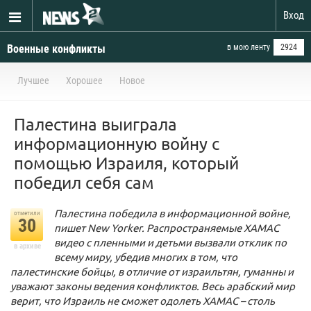
Вход
Военные конфликты
в мою ленту
2924
Лучшее
Хорошее
Новое
Палестина выиграла
информационную войну с
помощью Израиля, который
победил себя сам
Палестина победила в информационной войне,
отметили
30
пишет New Yorker. Распространяемые ХАМАС
видео с пленными и детьми вызвали отклик по
в архиве
всему миру, убедив многих в том, что
палестинские бойцы, в отличие от израильтян, гуманны и
уважают законы ведения конфликтов.
Весь арабский мир
верит, что Израиль не сможет одолеть ХАМАС – столь