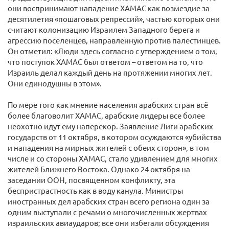
они воспринимают нападение ХАМАС как возмездие за
десятилетия «пошаговых репрессий», частью которых они
считают колонизацию Израилем Западного берега и
агрессию поселенцев, направленную против палестинцев.
Он отметил: «Люди здесь согласно с утверждением о том,
что поступок ХАМАС был ответом – ответом на то, что
Израиль делал каждый день на протяжении многих лет.
Они единодушны в этом».
По мере того как мнение населения арабских стран всё
более благоволит ХАМАС, арабские лидеры все более
неохотно идут ему наперекор. Заявление Лиги арабских
государств от 11 октября, в котором осуждаются «убийства
и нападения на мирных жителей с обеих сторон», в том
числе и со стороны ХАМАС, стало удивлением для многих
жителей Ближнего Востока. Однако 24 октября на
заседании ООН, посвященном конфликту, эта
беспристрастность как в воду канула. Министры
иностранных дел арабских стран всего региона один за
одним выступали с речами о многочисленных жертвах
израильских авиаударов; все они избегали обсуждения