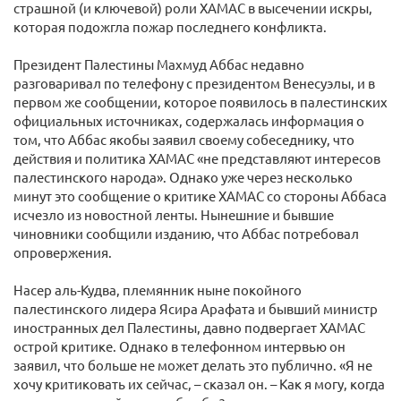
страшной (и ключевой) роли ХАМАС в высечении искры,
которая подожгла пожар последнего конфликта.
Президент Палестины Махмуд Аббас недавно
разговаривал по телефону с президентом Венесуэлы, и в
первом же сообщении, которое появилось в палестинских
официальных источниках, содержалась информация о
том, что Аббас якобы заявил своему собеседнику, что
действия и политика ХАМАС «не представляют интересов
палестинского народа». Однако уже через несколько
минут это сообщение о критике ХАМАС со стороны Аббаса
исчезло из новостной ленты. Нынешние и бывшие
чиновники сообщили изданию, что Аббас потребовал
опровержения.
Насер аль-Кудва, племянник ныне покойного
палестинского лидера Ясира Арафата и бывший министр
иностранных дел Палестины, давно подвергает ХАМАС
острой критике. Однако в телефонном интервью он
заявил, что больше не может делать это публично. «Я не
хочу критиковать их сейчас, – сказал он. – Как я могу, когда