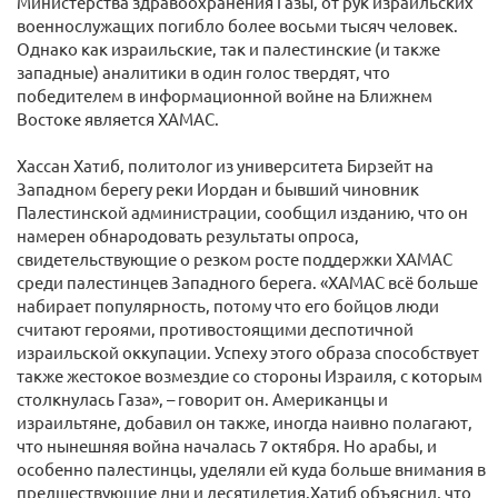
Министерства здравоохранения Газы, от рук израильских
военнослужащих погибло более восьми тысяч человек.
Однако как израильские, так и палестинские (и также
западные) аналитики в один голос твердят, что
победителем в информационной войне на Ближнем
Востоке является ХАМАС.
Хассан Хатиб, политолог из университета Бирзейт на
Западном берегу реки Иордан и бывший чиновник
Палестинской администрации, сообщил изданию, что он
намерен обнародовать результаты опроса,
свидетельствующие о резком росте поддержки ХАМАС
среди палестинцев Западного берега. «ХАМАС всё больше
набирает популярность, потому что его бойцов люди
считают героями, противостоящими деспотичной
израильской оккупации. Успеху этого образа способствует
также жестокое возмездие со стороны Израиля, с которым
столкнулась Газа», – говорит он. Американцы и
израильтяне, добавил он также, иногда наивно полагают,
что нынешняя война началась 7 октября. Но арабы, и
особенно палестинцы, уделяли ей куда больше внимания в
предшествующие дни и десятилетия.Хатиб объяснил, что