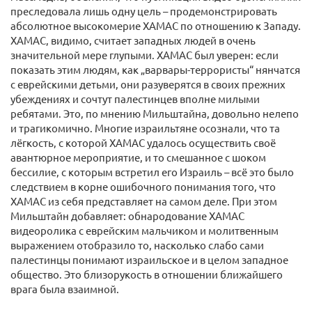
преследовала лишь одну цель – продемонстрировать
абсолютное высокомерие ХАМАС по отношению к Западу.
ХАМАС, видимо, считает западных людей в очень
значительной мере глупыми. ХАМАС был уверен: если
показать этим людям, как „варвары-террористы“ нянчатся
с еврейскими детьми, они разуверятся в своих прежних
убеждениях и сочтут палестинцев вполне милыми
ребятами. Это, по мнению Мильштайна, довольно нелепо
и трагикомично. Многие израильтяне осознали, что та
лёгкость, с которой ХАМАС удалось осуществить своё
авантюрное мероприятие, и то смешанное с шоком
бессилие, с которым встретил его Израиль – всё это было
следствием в корне ошибочного понимания того, что
ХАМАС из себя представляет на самом деле. При этом
Мильштайн добавляет: обнародование ХАМАС
видеоролика с еврейским мальчиком и молитвенным
выражением отобразило то, насколько слабо сами
палестинцы понимают израильское и в целом западное
общество. Это близорукость в отношении ближайшего
врага была взаимной.