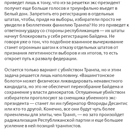
приведет лишь к тому, что из-за решетки экс-президент
получит еще больше голосов и триумфально въедет в
Белый дом. Запретить его регистрацию в отдельных
штатах, чтобы, придя на выборы, избиратели просто не
увидели в бюллетенях фамилию Трампа? Но это приведет к
ответному удару со стороны республиканцев — их штаты
начнут блокировать у себя регистрацию Байдена. Не
говоря уже о том, что подобное взаимное вычеркивание
станет огромным шагом к отказу отдельных штатов от
признания легитимности выборов и их итогов, то есть
откроет путь к развалу федерации.
Остается только вариант с убийством Трампа, но и этим
задача решается лишь наполовину. «Вашингтонское
болото» может физически ликвидировать ненавистного
кандидата, но это не обеспечит переизбрание Байдена и
сохранение у власти демократов. Оглушенные убийством
избиратели проголосуют за сменщика убиенного экс-
президента — станет ли им губернатор Флориды Десантис
или кто-то другой. Конечно, все они будут чуть более
приемлемы для элиты, чем Трамп, — но зато произойдет
радикализация Республиканской партии и еще большее
усиление в ней позиций трампистов.