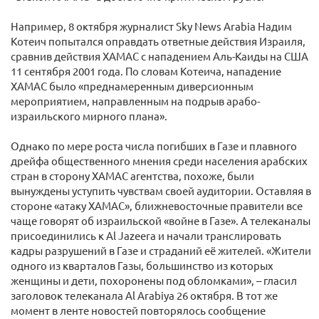
Например, 8 октября журналист Sky News Arabia Надим
Котеич попытался оправдать ответные действия Израиля,
сравнив действия ХАМАС с нападением Аль-Каиды на США
11 сентября 2001 года. По словам Котеича, нападение
ХАМАС было «преднамеренным диверсионным
мероприятием, направленным на подрыв арабо-
израильского мирного плана».
Однако по мере роста числа погибших в Газе и плавного
дрейфа общественного мнения среди населения арабских
стран в сторону ХАМАС агентства, похоже, были
вынуждены уступить чувствам своей аудитории. Оставляя в
стороне «атаку ХАМАС», ближневосточные правители все
чаще говорят об израильской «войне в Газе». А телеканалы
присоединились к Al Jazeera и начали транслировать
кадры разрушений в Газе и страданий её жителей. «Жители
одного из кварталов Газы, большинство из которых
женщины и дети, похоронены под обломками», – гласил
заголовок телеканала Al Arabiya 26 октября. В тот же
момент в ленте новостей повторялось сообщение