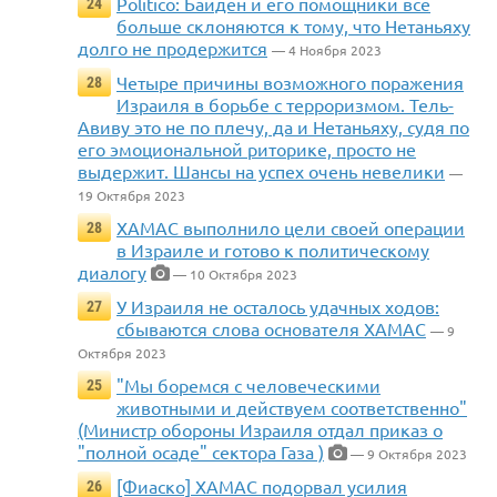
Politico: Байден и его помощники всё
24
больше склоняются к тому, что Нетаньяху
долго не продержится
— 4 Ноября 2023
Четыре причины возможного поражения
28
Израиля в борьбе с терроризмом. Тель-
Авиву это не по плечу, да и Нетаньяху, судя по
его эмоциональной риторике, просто не
выдержит. Шансы на успех очень невелики
—
19 Октября 2023
ХАМАС выполнило цели своей операции
28
в Израиле и готово к политическому
диалогу
— 10 Октября 2023
У Израиля не осталось удачных ходов:
27
сбываются слова основателя ХАМАС
— 9
Октября 2023
"Мы боремся с человеческими
25
животными и действуем соответственно"
(Министр обороны Израиля отдал приказ о
"полной осаде" сектора Газа )
— 9 Октября 2023
[Фиаско] ХАМАС подорвал усилия
26