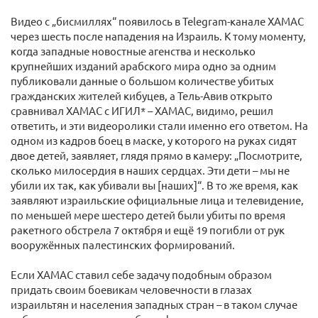
Видео с „бисмиллях“ появилось в Telegram-канале ХАМАС
через шесть после нападения на Израиль. К тому моменту,
когда западные новостные агенства и несколько
крупнейших изданий арабского мира одно за одним
публиковали данные о большом количестве убитых
гражданских жителей кибуцев, а Тель-Авив открыто
сравнивал ХАМАС с ИГИЛ* – ХАМАС, видимо, решил
ответить, и эти видеоролики стали именно его ответом. На
одном из кадров боец в маске, у которого на руках сидят
двое детей, заявляет, глядя прямо в камеру: „Посмотрите,
сколько милосердия в наших сердцах. Эти дети – мы не
убили их так, как убивали вы [наших]“. В то же время, как
заявляют израильские официальные лица и телевидение,
по меньшей мере шестеро детей были убиты по время
ракетного обстрела 7 октября и ещё 19 погибли от рук
вооружённых палестинских формирований.
Если ХАМАС ставил себе задачу подобным образом
придать своим боевикам человечности в глазах
израильтян и населения западных стран – в таком случае