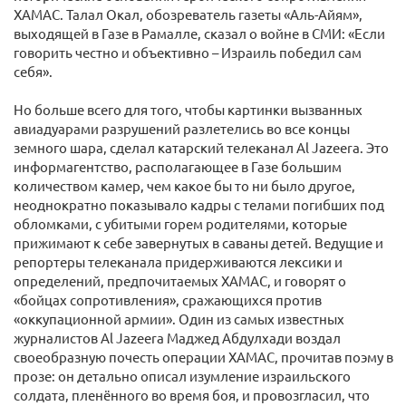
ХАМАС. Талал Окал, обозреватель газеты «Аль-Айям»,
выходящей в Газе в Рамалле, сказал о войне в СМИ: «Если
говорить честно и объективно – Израиль победил сам
себя».
Но больше всего для того, чтобы картинки вызванных
авиадуарами разрушений разлетелись во все концы
земного шара, сделал катарский телеканал Al Jazeerа. Это
информагентство, располагающее в Газе большим
количеством камер, чем какое бы то ни было другое,
неоднократно показывало кадры с телами погибших под
обломками, с убитыми горем родителями, которые
прижимают к себе завернутых в саваны детей. Ведущие и
репортеры телеканала придерживаются лексики и
определений, предпочитаемых ХАМАС, и говорят о
«бойцах сопротивления», сражающихся против
«оккупационной армии». Один из самых известных
журналистов Al Jazeerа Маджед Абдулхади воздал
своеобразную почесть операции ХАМАС, прочитав поэму в
прозе: он детально описал изумление израильского
солдата, пленённого во время боя, и провозгласил, что