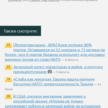
Также смотрите:
[Депортовизация - 80%] Киев потерял 80%
23
портов. Оставшиеся из 22 морских и 15 речных не
более, чем 6 портов Украина использует для доставки
военных грузов из стран НАТО
— 6 Августа
Зеленский хотел «перелома» в войне, а получил
23
предкапитуляцию
— 5 Августа
«Слаба как никогда». Европа нашла причину
16
бессилия НАТО: непредсказуемость Трампа
— 23
Июля
В США сделали внезапное заявление о
20
российской армии: «Москва не только
одерживает победу в затяжной войне на истощение