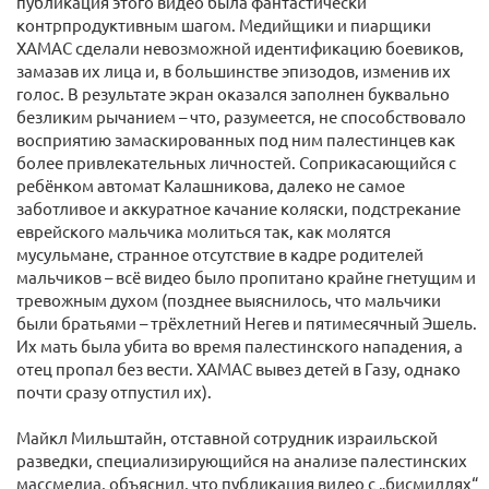
публикация этого видео была фантастически
контрпродуктивным шагом. Медийщики и пиарщики
ХАМАС сделали невозможной идентификацию боевиков,
замазав их лица и, в большинстве эпизодов, изменив их
голос. В результате экран оказался заполнен буквально
безликим рычанием – что, разумеется, не способствовало
восприятию замаскированных под ним палестинцев как
более привлекательных личностей. Соприкасающийся с
ребёнком автомат Калашникова, далеко не самое
заботливое и аккуратное качание коляски, подстрекание
еврейского мальчика молиться так, как молятся
мусульмане, странное отсутствие в кадре родителей
мальчиков – всё видео было пропитано крайне гнетущим и
тревожным духом (позднее выяснилось, что мальчики
были братьями – трёхлетний Негев и пятимесячный Эшель.
Их мать была убита во время палестинского нападения, а
отец пропал без вести. ХАМАС вывез детей в Газу, однако
почти сразу отпустил их).
Майкл Мильштайн, отставной сотрудник израильской
разведки, специализирующийся на анализе палестинских
массмедиа, объяснил, что публикация видео с „бисмиллях“