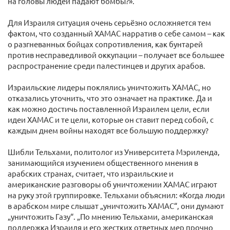
на головы людей падают бомбы?».
Для Израиля ситуация очень серьёзно осложняется тем
фактом, что созданный ХАМАС нарратив о себе самом – как
о разгневанных бойцах сопротивления, как бунтарей
против несправедливой оккупации – получает все большее
распространение среди палестинцев и других арабов.
Израильские лидеры поклялись уничтожить ХАМАС, но
отказались уточнить, что это означает на практике. Да и
как можно достичь поставленной Израилем цели, если
идеи ХАМАС и те цели, которые он ставит перед собой, с
каждым днем войны находят все большую поддержку?
Шибли Тельхами, политолог из Университета Мэриленда,
занимающийся изучением общественного мнения в
арабских странах, считает, что израильские и
американские разговоры об уничтожении ХАМАС играют
на руку этой группировке. Тельхами объяснил: «Когда люди
в арабском мире слышат „уничтожить ХАМАС“, они думают
„уничтожить Газу“. „По мнению Тельхами, американская
поддержка Израиля и его жестких ответных мер прочно