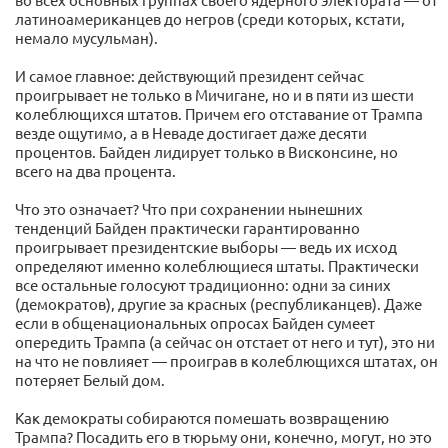
латиноамериканцев до негров (среди которых, кстати,
немало мусульман).
И самое главное: действующий президент сейчас
проигрывает не только в Мичигане, но и в пяти из шести
колеблющихся штатов. Причем его отставание от Трампа
везде ощутимо, а в Неваде достигает даже десяти
процентов. Байден лидирует только в Висконсине, но
всего на два процента.
Что это означает? Что при сохранении нынешних
тенденций Байден практически гарантированно
проигрывает президентские выборы — ведь их исход
определяют именно колеблющиеся штаты. Практически
все остальные голосуют традиционно: одни за синих
(демократов), другие за красных (республиканцев). Даже
если в общенациональных опросах Байден сумеет
опередить Трампа (а сейчас он отстает от него и тут), это ни
на что не повлияет — проиграв в колеблющихся штатах, он
потеряет Белый дом.
Как демократы собираются помешать возвращению
Трампа? Посадить его в тюрьму они, конечно, могут, но это