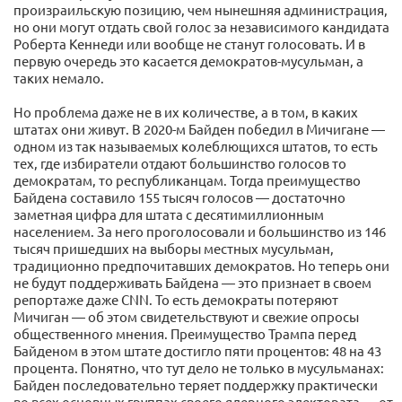
произраильскую позицию, чем нынешняя администрация,
но они могут отдать свой голос за независимого кандидата
Роберта Кеннеди или вообще не станут голосовать. И в
первую очередь это касается демократов-мусульман, а
таких немало.
Но проблема даже не в их количестве, а в том, в каких
штатах они живут. В 2020-м Байден победил в Мичигане —
одном из так называемых колеблющихся штатов, то есть
тех, где избиратели отдают большинство голосов то
демократам, то республиканцам. Тогда преимущество
Байдена составило 155 тысяч голосов — достаточно
заметная цифра для штата с десятимиллионным
населением. За него проголосовали и большинство из 146
тысяч пришедших на выборы местных мусульман,
традиционно предпочитавших демократов. Но теперь они
не будут поддерживать Байдена — это признает в своем
репортаже даже CNN. То есть демократы потеряют
Мичиган — об этом свидетельствуют и свежие опросы
общественного мнения. Преимущество Трампа перед
Байденом в этом штате достигло пяти процентов: 48 на 43
процента. Понятно, что тут дело не только в мусульманах:
Байден последовательно теряет поддержку практически
во всех основных группах своего ядерного электората — от