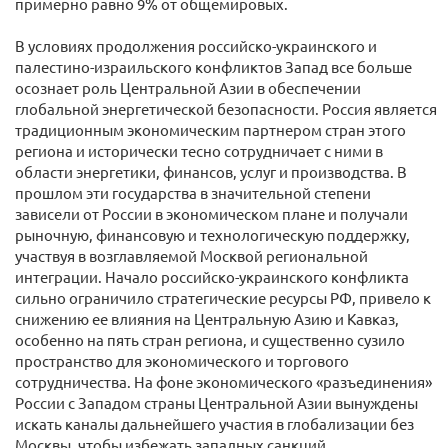
примерно равно 9% от общемировых.
В условиях продолжения российско-украинского и
палестино-израильского конфликтов Запад все больше
осознает роль Центральной Азии в обеспечении
глобальной энергетической безопасности. Россия является
традиционным экономическим партнером стран этого
региона и исторически тесно сотрудничает с ними в
области энергетики, финансов, услуг и производства. В
прошлом эти государства в значительной степени
зависели от России в экономическом плане и получали
рыночную, финансовую и технологическую поддержку,
участвуя в возглавляемой Москвой региональной
интеграции. Начало российско-украинского конфликта
сильно ограничило стратегические ресурсы РФ, привело к
снижению ее влияния на Центральную Азию и Кавказ,
особенно на пять стран региона, и существенно сузило
пространство для экономического и торгового
сотрудничества. На фоне экономического «разъединения»
России с Западом страны Центральной Азии вынуждены
искать каналы дальнейшего участия в глобализации без
Москвы, чтобы избежать западных санкций.