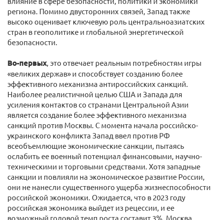
влияние в сфере безопасности, политики и экономики
региона. Помимо двусторонних связей, Запад также
высоко оценивает ключевую роль центральноазиатских
стран в геополитике и глобальной энергетической
безопасности.
Во-первых
, это отвечает реальным потребностям игры
«великих держав» и способствует созданию более
эффективного механизма антироссийских санкций.
Наиболее реалистичной целью США и Запада для
усиления контактов со странами Центральной Азии
является создание более эффективного механизма
санкций против Москвы. С момента начала российско-
украинского конфликта Запад ввел против РФ
всеобъемлющие экономические санкции, пытаясь
ослабить ее военный потенциал финансовыми, научно-
техническими и торговыми средствами. Хотя западные
санкции и повлияли на экономическое развитие России,
они не нанесли существенного ущерба жизнеспособности
российской экономики. Ожидается, что в 2023 году
российская экономика выйдет из рецессии, и ее
возможный годовой темп роста составит 3%. Москва