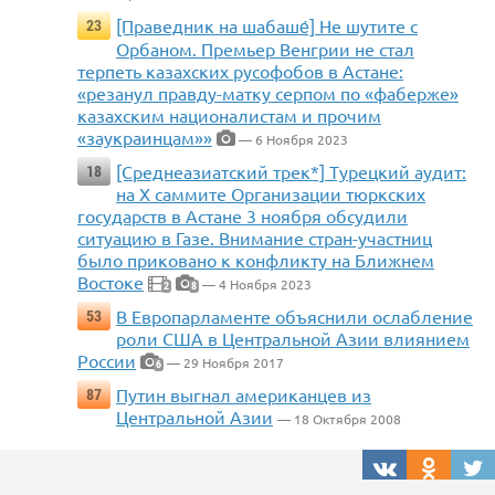
[Праведник на шабаше́] Не шутите с
23
Орбаном. Премьер Венгрии не стал
терпеть казахских русофобов в Астане:
«резанул правду-матку серпом по «фаберже»
казахским националистам и прочим
«заукраинцам»»
— 6 Ноября 2023
[Среднеазиатский трек*] Турецкий аудит:
18
на X саммите Организации тюркских
государств в Астане 3 ноября обсудили
ситуацию в Газе. Внимание стран-участниц
было приковано к конфликту на Ближнем
Востоке
— 4 Ноября 2023
2
8
В Европарламенте объяснили ослабление
53
роли США в Центральной Азии влиянием
России
— 29 Ноября 2017
6
Путин выгнал американцев из
87
Центральной Азии
— 18 Октября 2008