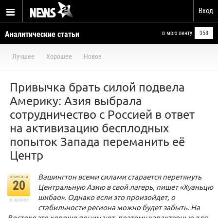
Вход
Аналитические статьи
в мою ленту
358
Лучшее
Хорошее
Новое
Привычка брать силой подвела
Америку: Азия выбрала
сотрудничество с Россией в ответ
на активизацию бесплодных
попыток Запада переманить её
Центр
Вашингтон всеми силами старается перетянуть
отметили
20
Центральную Азию в свой лагерь, пишет «Хуаньцю
шибао». Однако если это произойдет, о
в архиве
стабильности региона можно будет забыть. На
Востоке это хорошо понимают, поэтому характерные для