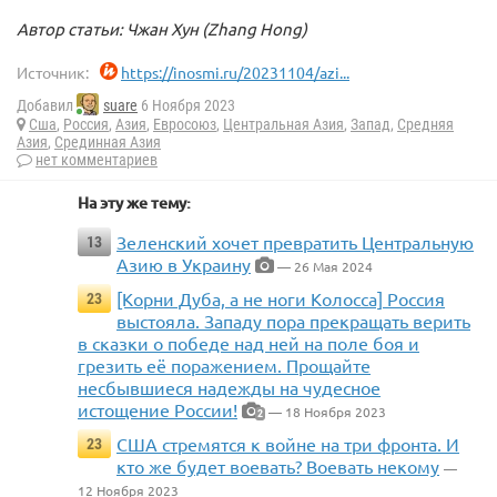
Автор статьи: Чжан Хун (Zhang Hong)
Источник:
https://inosmi.ru/20231104/azi...
Добавил
suare
6 Ноября 2023
Сша
,
Россия
,
Азия
,
Евросоюз
,
Центральная Азия
,
Запад
,
Средняя
Азия
,
Срединная Азия
нет комментариев
На эту же тему:
Зеленский хочет превратить Центральную
13
Азию в Украину
— 26 Мая 2024
[Корни Дуба, а не ноги Колосса] Россия
23
выстояла. Западу пора прекращать верить
в сказки о победе над ней на поле боя и
грезить её поражением. Прощайте
несбывшиеся надежды на чудесное
истощение России!
— 18 Ноября 2023
2
США стремятся к войне на три фронта. И
23
кто же будет воевать? Воевать некому
—
12 Ноября 2023