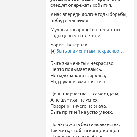
следует опережать события.
У нас впереди долгие годы борьбы,
побед и лишений.
Мудрый товарищ Си оценил эти
годы целым столетием.
Борис Пастернак
Быть знаменитым некрасиво…
Быть знаменитым некрасиво.
Не это подымает ввысь.
Не надо заводить архива,
Над рукописями трястись.
Цель творчества — самоотдача,
А не шумиха, не успех.
Позорно, ничего не знача,
Быть притчей на устах у всех.
Но надо жить без самозванства,
Так жить, чтобы в конце концов
Привлечь к себе любовь