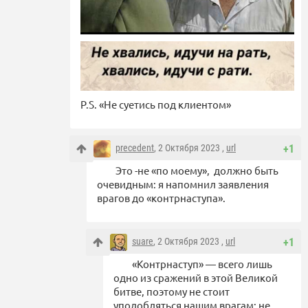
P.S. «Не суетись под клиентом»
precedent
, 2 Октября 2023 ,
url
+1
Это -не «по моему», должно быть
очевидным: я напомнил заявления
врагов до «контрнаступа».
suare
, 2 Октября 2023 ,
url
+1
«Контрнаступ» — всего лишь
одно из сражений в этой Великой
битве, поэтому не стоит
уподобляться нашим врагам: не