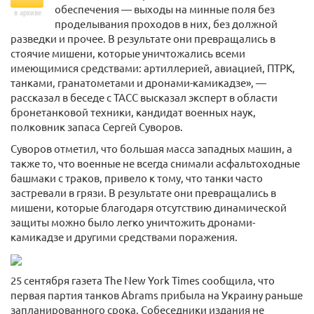
обеспечения — выходы на минные поля без
в архиве
проделывания проходов в них, без должной
разведки и прочее. В результате они превращались в
стоячие мишени, которые уничтожались всеми
имеющимися средствами: артиллерией, авиацией, ПТРК,
танками, гранатометами и дронами-камикадзе», —
рассказал в беседе с ТАСС высказал эксперт в области
бронетанковой техники, кандидат военных наук,
полковник запаса Сергей Суворов.
Суворов отметил, что большая масса западных машин, а
также то, что военные не всегда снимали асфальтоходные
башмаки с траков, привело к тому, что танки часто
застревали в грязи. В результате они превращались в
мишени, которые благодаря отсутствию динамической
защиты можно было легко уничтожить дронами-
камикадзе и другими средствами поражения.
25 сентября газета The New York Times сообщила, что
первая партия танков Abrams прибыла на Украину раньше
запланированного срока. Собеседники издания не