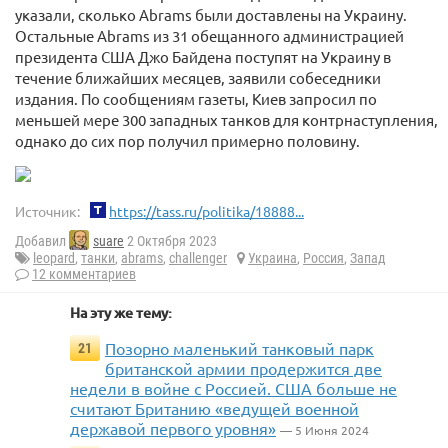
указали, сколько Abrams были доставлены на Украину.
Остальные Abrams из 31 обещанного администрацией
президента США Джо Байдена поступят на Украину в
течение ближайших месяцев, заявили собеседники
издания. По сообщениям газеты, Киев запросил по
меньшей мере 300 западных танков для контрнаступления,
однако до сих пор получил примерно половину.
Источник:
https://tass.ru/politika/18888...
Добавил
suare
2 Октября 2023
leopard
,
танки
,
abrams
,
challenger
Украина
,
Россия
,
Запад
12 комментариев
На эту же тему:
Позорно маленький танковый парк
21
британской армии продержится две
недели в войне с Россией. США больше не
считают Британию «ведущей военной
державой первого уровня»
— 5 Июня 2024