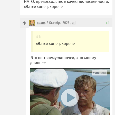
НАТО, превосходство в качестве, численности.
«Вате» конец, короче
suare
, 2 Октября 2023 ,
url
+1
«Вате» конец, короче
Это по-твоему «короче», а по-моему —
длиннее.