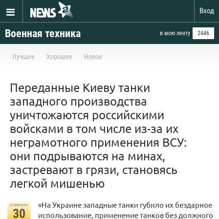
Вход
Военная техника
в мою ленту
2446
Лучшее
Хорошее
Новое
Переданные Киеву танки
западного производства
уничтожаются российскими
войсками в том числе из-за их
неграмотного применения ВСУ:
они подрываются на минах,
застревают в грязи, становясь
легкой мишенью
«На Украине западные танки губило их бездарное
отметили
30
использование, применение танков без должного