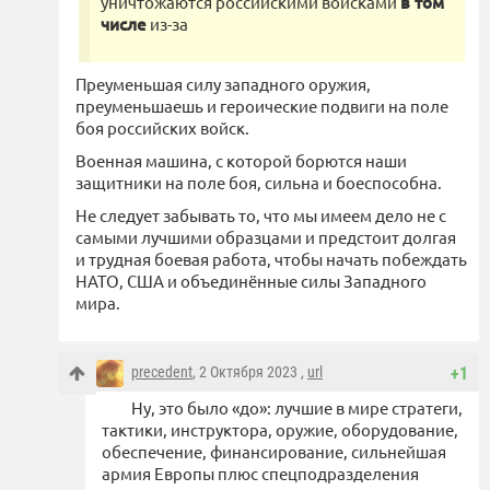
уничтожаются российскими войсками
в том
числе
из-за
Преуменьшая силу западного оружия,
преуменьшаешь и героические подвиги на поле
боя российских войск.
Военная машина, с которой борются наши
защитники на поле боя, сильна и боеспособна.
Не следует забывать то, что мы имеем дело не с
самыми лучшими образцами и предстоит долгая
и трудная боевая работа, чтобы начать побеждать
НАТО, США и объединённые силы Западного
мира.
precedent
, 2 Октября 2023 ,
url
+1
Ну, это было «до»: лучшие в мире стратеги,
тактики, инструктора, оружие, оборудование,
обеспечение, финансирование, сильнейшая
армия Европы плюс спецподразделения