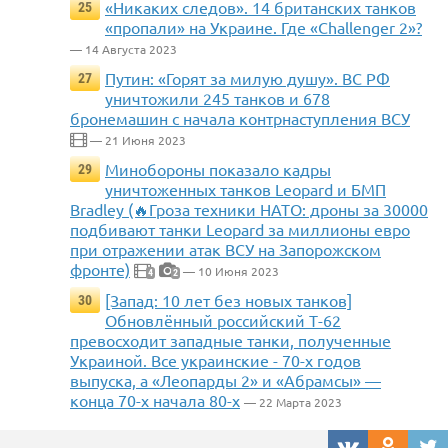
«Никаких следов». 14 британских танков
25
«пропали» на Украине. Где «Challenger 2»?
— 14 Августа 2023
Путин: «Горят за милую душу». ВС РФ
27
уничтожили 245 танков и 678
бронемашин с начала контрнаступления ВСУ
— 21 Июня 2023
Минобороны показало кадры
29
уничтоженных танков Leopard и БМП
Bradley (🔥Гроза техники НАТО: дроны за 30000
подбивают танки Leopard за миллионы евро
при отражении атак ВСУ на Запорожском
фронте)
— 10 Июня 2023
4
2
[Запад: 10 лет без новых танков]
30
Обновлённый российский Т-62
превосходит западные танки, полученные
Украиной. Все украинские - 70-х годов
выпуска, а «Леопарды 2» и «Абрамсы» —
конца 70-х начала 80-х
— 22 Марта 2023