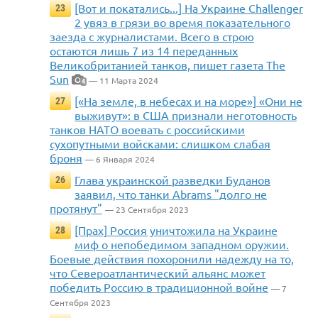
[Вот и покатались...] На Украине Challenger
23
2 увяз в грязи во время показательного
заезда с журналистами. Всего в строю
остаются лишь 7 из 14 переданных
Великобританией танков, пишет газета The
Sun
— 11 Марта 2024
4
[«На земле, в небесах и на море»] «Они не
27
выживут»: в США признали неготовность
танков НАТО воевать с российскими
сухопутными войсками: слишком слабая
броня
— 6 Января 2024
Глава украинской разведки Буданов
26
заявил, что танки Abrams "долго не
протянут"
— 23 Сентября 2023
[Прах] Россия уничтожила на Украине
28
миф о непобедимом западном оружии.
Боевые действия похоронили надежду на то,
что Североатлантический альянс может
победить Россию в традиционной войне
— 7
Сентября 2023