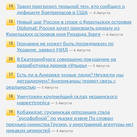
Трамп пригрозил тюрьмой тем, кто сообщил о
14
дефиците боеприпасов в США
— 6 Августа
Новый шаг России в споре о Курильских островах
15
Diplomat: Россия хочет присвоить одному из
Курильских островов имя Рихарда Зорге
— 6 Августа
Германия не может быть посредником по
15
Украине, заявил МИД
— 6 Августа
В Екатеринбурге совершено покушение на
20
разработчика дронов «Упырь»
— 5 Августа
Есть ли в Америке умные люди? Неужели мы
17
деградируем? Американцы теряют связь с
реальностью
— 5 Августа
Уничтожен крупнейший склад украинского
18
маркетплейса
— 5 Августа
Кобахидзе: грузинская оппозиция стала
19
"русофобной" по указке извне По словам
премьер-министра Грузии, у иностранной агентуры нет
никаких ценностей
— 4 Августа