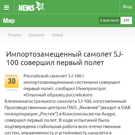
Вход
Мир
в мою ленту
479
Лучшее
Хорошее
Новое
Импортозамещенный самолет SJ-
100 совершил первый полет
Российский самолет SJ-100 с
отметили
30
импортозамещенными системами совершил
первый полет, сообщил Минпромтрог.
в архиве
«Опытный образец российского
ближнемагистрального самолета SJ-100, изготовленный
Производственным центром ПАО „Яковлев“ (входит в ОАК
госкорпорации „Ростех“) в Комсомольске-на-Амуре,
совершил первый полет. В ходе испытаний была
подтверждена стабильная работа всех отечественных
систем, управляемость и устойчивость самолета в