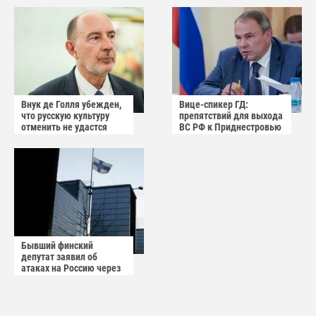
АЭС "Пакш-2"
Внук де Голля убежден,
Вице-спикер ГД:
что русскую культуру
препятствий для выхода
отменить не удастся
ВС РФ к Приднестровью
нет
Бывший финский
депутат заявил об
атаках на Россию через
небо Финляндии