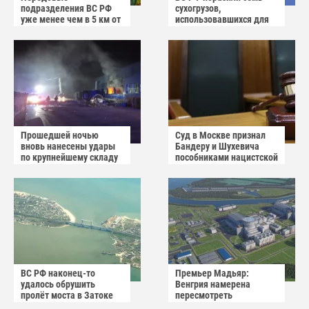
подразделения ВС РФ
сухогрузов,
уже менее чем в 5 км от
использовавшихся для
Краматорска и
снабжения ВСУ
Славянска
Прошедшей ночью
Суд в Москве признал
вновь нанесены удары
Бандеру и Шухевича
по крупнейшему складу
пособниками нацистской
украинского
Германии
маркетплейса Rozetka
ВС РФ наконец-то
Премьер Мадьяр:
удалось обрушить
Венгрия намерена
пролёт моста в Затоке
пересмотреть
Одесской области
соглашение с Россией по