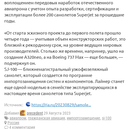
воплощением передовых наработок отечественного
авиапрома с учетом опыта разработки, сертификации и
эксплуатации более 200 самолетов Superjet за прошедшие
годы.
«От старта эскизного проекта до первого полета прошло
четыре года — учитывая объем конструкторских работ, это
близкий к рекордному срок, на уровне ведущих мировых
производителей. Столько же времени, например, ушло на
создание A320neo, а на Boeing 737 Max — еще больше», —
подчеркнул он.
SJ-100 — ближнемагистральный узкофюзеляжный
самолет, который создается по программе
импортозамещения систем и компонентов. Лайнер станет
еще одной моделью в семействе эксплуатирующихся в
настоящее время самолетов типа Superjet.
Источник:
https://ria.ru/20230829/samole...
Добавил
precedent
29 Августа 2023
авиапром
,
гражданская авиация
,
импортозамещение
,
sj-100
Россия
4 комментария