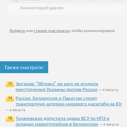
Комментарий удален
Войдите
или
станьте участником
, чтобы комментировать
Также смотрите:
Зюганов: "Яблоко" ни разу не осудила
13
преступления Украины против России
— 6 Августа
Россия, Белоруссия и Пакистан строят
14
транспортную артерию мирового масштаба на Юг
— 6 Августа
Тихановская допустила удары ВСУ по НПЗ и
18
складам маркетплейсов в Белоруссии
— 6 Августа