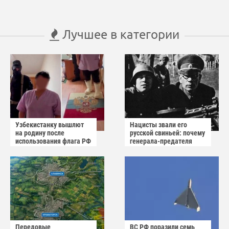
Лучшее в категории
Узбекистанку вышлют
Нацисты звали его
на родину после
русской свиньей: почему
использования флага РФ
генерала-предателя
как коврика
Власова казнили без
публичного суда
Передовые
ВС РФ поразили семь