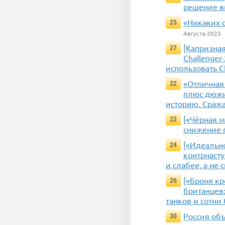
решение в
«Никаких с
25
Августа 2023
[Капризна
27
Challenger
использовать C
«Отличная 
22
плюс дюжин
историю. Сража
[«Чёрная 
22
снижение 
[«Идеальн
24
контрнаст
и слабее, а не 
[«Броня кр
26
британцев:
танков и сотн
Россия об
30