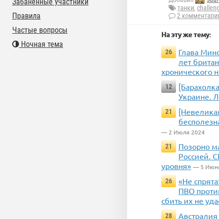
Забаненные участники
танки
,
challen
Правила
2 комментари
Частые вопросы
На эту же тему:
Ночная тема
Глава Мин
26
лет брита
хронического 
[Барахолк
12
Украине. Л
[Невеликая
21
бесполезн
— 2 Июля 2024
Позорно м
21
Россией. 
уровня»
— 5 Июн
«Не спрята
26
ПВО против
сбить их не уда
Австралия 
28