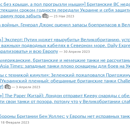
нас без крыши, а пол прогрызли мыши»] Британские ВС не
истекшим сроком годности передали Украине и себя защит
Украину пора забыть
— 25 Мая 2023
3
са войны». Генерал Джонс оценил запасы боеприпасов в В
к] Эксперт: Путин может «вырубить» Великобританию, уст
важных» подводных кабелях в Северном море. Daily Expre
рализовать» и всю Европу
— 30 Апреля 2023
Американские, британские и немецкие танки не рассчитан
Asia Times: западные танки плохо оснащены для боев на У
ы с техникой кинули»: Зеленский пожаловался Пригожину
(Украинский пленный: обещанные британские танки Challen
У)
— 3 Апреля 2023
4
»] The Paper (Китай): Лондон отправит Киеву снаряды с о
ти свои танки от позора, потому что у Великобритании сл
бороны Британии Бен Уоллес: у Европы нет исправных тан
18 Февраля 2023