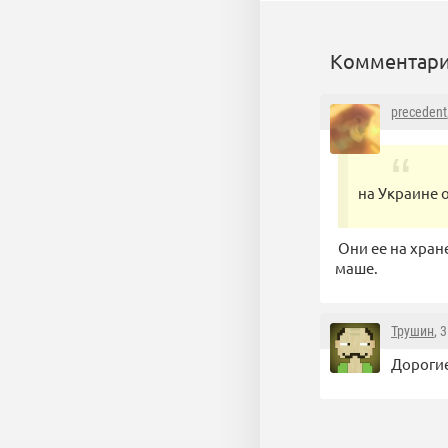
Комментари
precedent
на Украине 
Они ее на хран
маше.
Трушин
, 
Дорогие