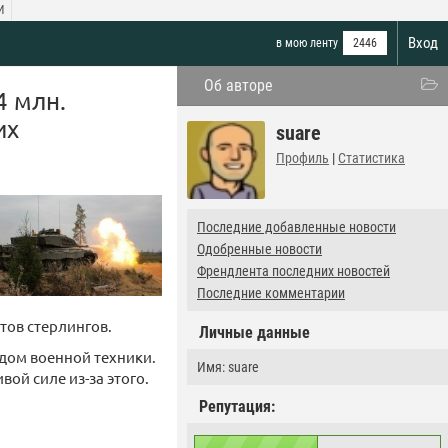
И
Вход
в мою ленту
2446
Об авторе
4 млн.
их
suare
Профиль
|
Статистика
Последние добавленные новости
Одобренные новости
Френдлента последних новостей
Последние комментарии
тов стерлингов.
Личные данные
дом военной техники.
Имя: suare
ой силе из-за этого.
Репутация: