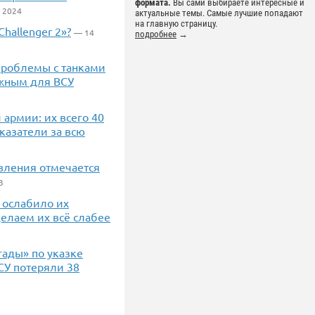
формата.
Вы сами выбираете интересные и
 2024
актуальные темы. Самые лучшие попадают
на главную страницу.
hallenger 2»?
— 14
подробнее
→
 проблемы с танками
ожным для ВСУ
 армии: их всего 40
казатели за всю
вления отмечается
3
 ослабило их
елаем их всё слабее
гады» по указке
СУ потеряли 38