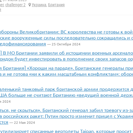
ger
,
challenger 2
Украина
,
Британия
я
обороны Великобритании: ВС королевства не готовы к вой
нские вооруженные силы последовательно сокращались и с
недофинансирования
— 25 Октября 2024
а] В МО Британии заявили об истощении военных арсенало
ондон будет инвестировать в пополнение своих запасов о
 Британия] «Хороши на параде». Британские генералы при
а и не готова «ни к каким масштабным конфликтам»: обор
аленький танковый парк британской армии продержится д
США больше не считают Британию «ведущей военной держ
я 2024
ться, не скрыться». Британский генерал забил тревогу из-
 российских ракет: Путин просто изменит прицел с Украи
стся
— 22 Мая 2024
утилизирует списанные вертолеты Taipan, которые просит 