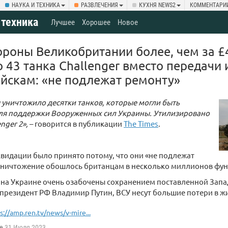
НАУКА И ТЕХНИКА
РАЗВЛЕЧЕНИЯ
КУХНЯ NEWS2
КОММЕНТАРИ
 техника
Лучшее
Хорошее
Новое
роны Великобритании более, чем за £
 43 танка Challenger вместо передачи 
йскам: «не подлежат ремонту»
уничтожило десятки танков, которые могли быть
ля поддержки Вооруженных сил Украины. Утилизировано
enger 2»,
– говорится в публикации
The Times
.
видации было принято потому, что они «не подлежат
уничтожение обошлось британцам в несколько миллионов фун
 на Украине очень озабочены сохранением поставленной Запа
 президент РФ Владимир Путин, ВСУ несут большие потери в жив
s://amp.ren.tv/news/v-mire...
e
31 Июля 2023