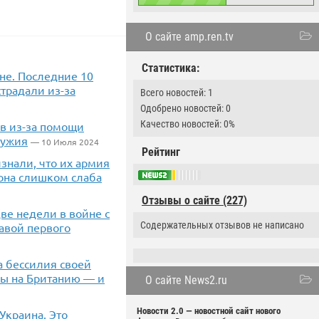
О сайте amp.ren.tv
Статистика:
не. Последние 10
традали из-за
Всего новостей: 1
Одобрено новостей: 0
Качество новостей: 0%
в из-за помощи
ружия
— 10 Июля 2024
Рейтинг
знали, что их армия
она слишком слаба
Отзывы о сайте (227)
ве недели в войне с
Содержательных отзывов не написано
авой первого
за бессилия своей
ны на Британию — и
О сайте News2.ru
Новости 2.0 — новостной сайт нового
Украина. Это