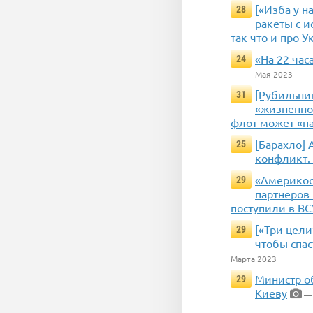
[«Изба у 
28
ракеты с 
так что и про 
«На 22 ча
24
Мая 2023
[Рубильни
31
«жизненно 
флот может «па
[Барахло] 
25
конфликт. 
«Америкос
29
партнеров 
поступили в ВС
[«Три цели
29
чтобы спас
Марта 2023
Министр о
29
Киеву
— 