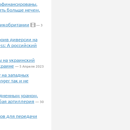
дофинансированы,
ить больше нечем,
еликобритании
— 3
роив диверсии на
ss: А российский
ы на украинский
краине
— 5 Апреля 2023
 на западных
ger так и не
бедненным ураном,
абая артиллерия
— 30
ков для передачи