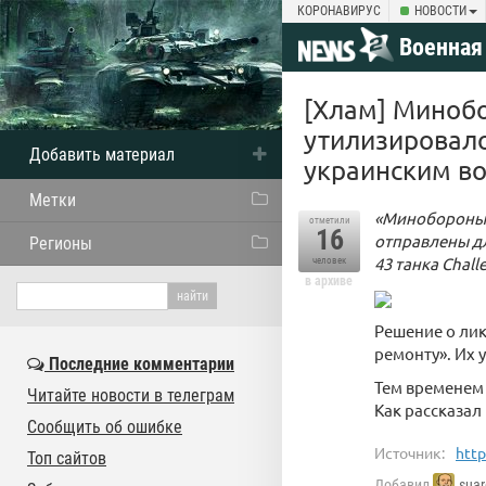
КОРОНАВИРУС
НОВОСТИ
Военная
[Хлам] Минобо
утилизировало
Добавить материал
украинским во
Метки
«Минобороны 
отметили
16
отправлены д
Регионы
43 танка Chall
человек
в архиве
Решение о лик
ремонту». Их 
Последние комментарии
Тем временем
Читайте новости в телеграм
Как рассказал
Сообщить об ошибке
Источник:
http
Топ сайтов
Добавил
suar