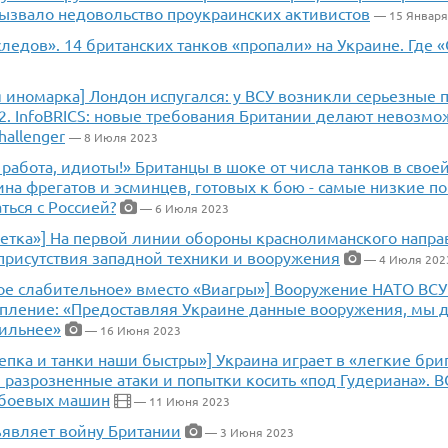
ызвало недовольство проукраинских активистов
— 15 Января
ледов». 14 британских танков «пропали» на Украине. Где «C
я иномарка] Лондон испугался: у ВСУ возникли серьезные
-2. InfoBRICS: новые требования Британии делают невозм
hallenger
— 8 Июля 2023
работа, идиоты!» Британцы в шоке от числа танков в своей
а фрегатов и эсминцев, готовых к бою - самые низкие по
ться с Россией?
— 6 Июля 2023
метка»] На первой линии обороны краснолиманского напра
присутствия западной техники и вооружения
— 4 Июля 202
ое слабительное» вместо «Виагры»] Вооружение НАТО ВСУ
упление: «Предоставляя Украине данные вооружения, мы д
сильнее»
— 16 Июня 2023
епка и танки наши быстры»] Украина играет в «легкие бри
 разрозненные атаки и попытки косить «под Гудериана». В
и боевых машин
— 11 Июня 2023
ъявляет войну Британии
— 3 Июня 2023