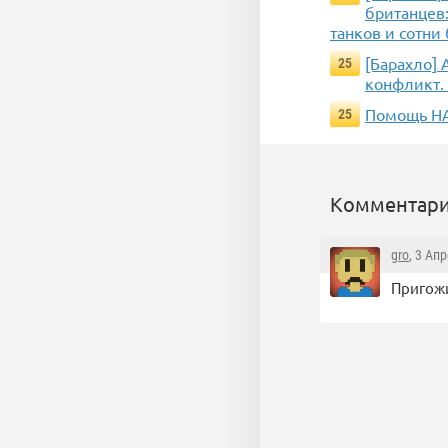
британцев:
танков и сотн
[Барахло] 
25
конфликт. 
Помощь НА
25
Комментари
gro
, 3 Ап
Пригожи