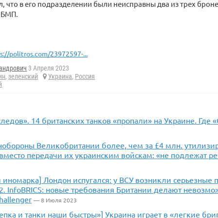
, что в его подразделении были неисправны два из трех бро
х БМП.
s://politros.com/23972597-...
андрович
3 Апреля 2023
ин
,
зеленский
Украина
,
Россия
й
ледов». 14 британских танков «пропали» на Украине. Где «C
нобороны Великобритании более, чем за £4 млн. утилизир
 вместо передачи их украинским войскам: «не подлежат р
я иномарка] Лондон испугался: у ВСУ возникли серьезные
-2. InfoBRICS: новые требования Британии делают невозм
hallenger
— 8 Июля 2023
епка и танки наши быстры»] Украина играет в «легкие бри