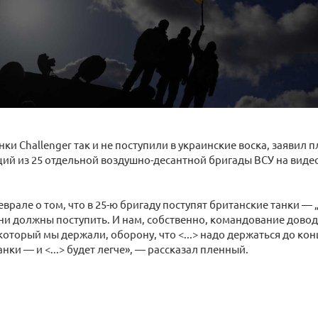
нки Challenger так и не поступили в украинские воска, заявил 
ий из 25 отдельной воздушно-десантной бригады ВСУ на виде
еврале о том, что в 25-ю бригаду поступят британские танки —
ни должны поступить. И нам, собственно, командование доводи
 который мы держали, оборону, что <...> надо держаться до ко
анки — и <...> будет легче», — рассказал пленный.