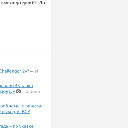
нетранспортеров МТ-ЛБ
hallenger 2»?
— 14
овало 43 танка
емонту»
— 31 Июля
 проблемы с танками
ожным для ВСУ
гады» по указке