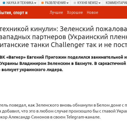
НАУКА И ТЕХНИКА
РАЗВЛЕЧЕНИЯ
КУХНЯ NEWS2
КОММЕНТАРИ
бытия, спорт и
Лучшее
Хорошее
Новое
овсюду
техникой кинули»: Зеленский пожалов
западных партнеров (Украинский плен
танские танки Challenger так и не пос
ВК «Вагнер» Евгений Пригожин поделился занимательной ис
Украины Владимиром Зеленским в Бахмуте. В саркастичной
о волнует украинского лидера.
ль поведал, как Зеленского вновь обманули в Белом доме с 
 добавил, что это в любом случае произошло бы с главой Укр
кор Александр Симонов в своем Telegram-канале.