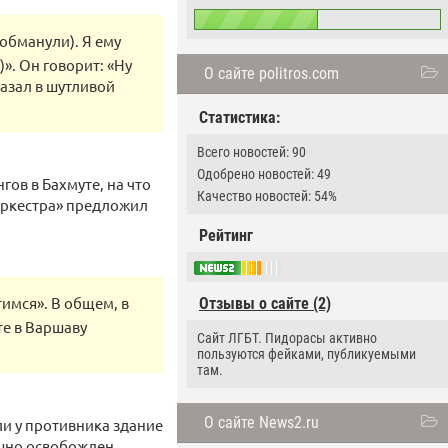
обманули). Я ему
». Он говорит: «Ну
О сайте politros.com
казал в шутливой
Статистика:
Всего новостей: 90
Одобрено новостей: 49
ов в Бахмуте, на что
Качество новостей: 54%
«оркестра» предложил
Рейтинг
тимся». В общем, в
Отзывы о сайте (2)
те в Варшаву
Сайт ЛГБТ. Пидорасы активно
пользуются фейками, публикуемыми
там.
О сайте News2.ru
ли у противника здание
ешно освобожден.