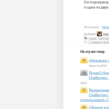
Он подчеркнул
и одна из дву
Источник:
http
Добавил
Ник
танки
,
пригож
1 комментари
На эту же тему:
«Никаких с
25
Августа 2023
[Хлам] Ми
16
Challenger
2023
[Капризна
27
Challenger
использовать C
[«Броня кр
26