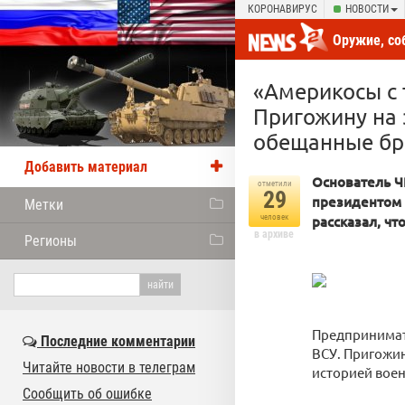
КОРОНАВИРУС
НОВОСТИ
Оружие, со
новости от
«Америкосы с 
Пригожину на 
обещанные бри
Добавить материал
Основатель Ч
отметили
29
президентом 
Метки
человек
рассказал, чт
в архиве
Регионы
Предпринимате
Последние комментарии
ВСУ. Пригожин
Читайте новости в телеграм
историей воен
Сообщить об ошибке