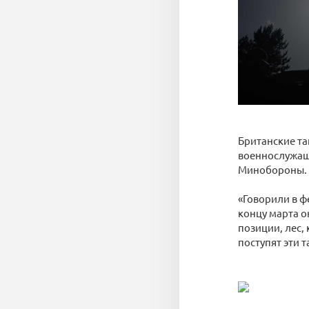
Британские та
военнослужащ
Минобороны.
«Говорили в ф
концу марта о
позиции, лес,
поступят эти т