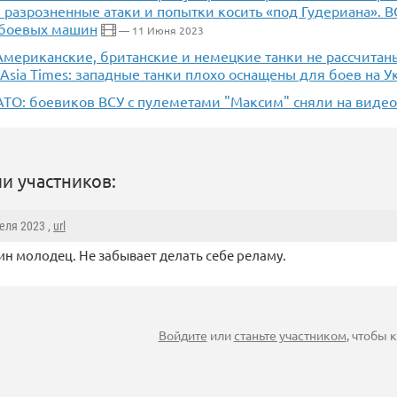
 разрозненные атаки и попытки косить «под Гудериана». В
и боевых машин
— 11 Июня 2023
Американские, британские и немецкие танки не рассчитан
Asia Times: западные танки плохо оснащены для боев на У
ТО: боевиков ВСУ с пулеметами "Максим" сняли на видео
и участников:
реля 2023 ,
url
н молодец. Не забывает делать себе реламу.
Войдите
или
станьте участником
, чтобы