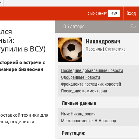
И
Вход
в мою ленту
459
Об авторе
ался
ный:
Никандрович
тупили в ВСУ)
Профиль
|
Статистика
торией о встрече с
 манере бизнесмен
Последние добавленные новости
Одобренные новости
Френдлента последних новостей
Последние комментарии
Личные данные
Имя: Никандрович
поставкой техники для
Местоположение: Н.Новгород
аины, поделился
Репутация: