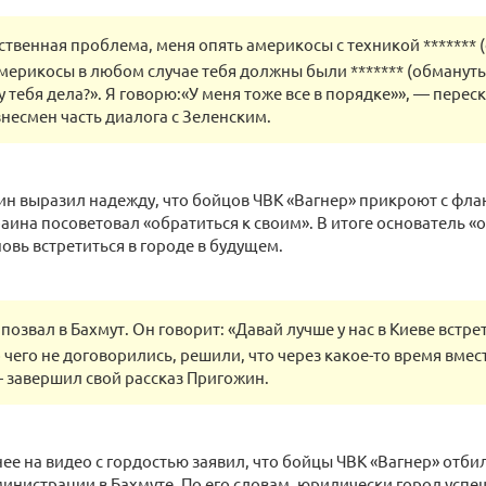
ственная проблема, меня опять америкосы с техникой ******* (
мерикосы в любом случае тебя должны были ******* (обмануть)
 у тебя дела?». Я говорю:«У меня тоже все в порядке»», — перес
несмен часть диалога с Зеленским.
н выразил надежду, что бойцов ЧВК «Вагнер» прикроют с фланг
аина посоветовал «обратиться к своим». В итоге основатель 
овь встретиться в городе в будущем.
 позвал в Бахмут. Он говорит: «Давай лучше у нас в Киеве встре
о чего не договорились, решили, что через какое-то время вмес
 завершил свой рассказ Пригожин.
ее на видео с гордостью заявил, что бойцы ЧВК «Вагнер» отби
инистрации в Бахмуте. По его словам, юридически город усп