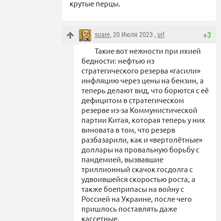
крутые перцы.
suare
, 20 Июля 2023 ,
url
+3
Такие вот нежности при ихией
бедности: нефтью из
стратегического резерва «гасили»
инфляцию через цены на бензин, а
теперь делают вид, что борются с её
дефицитом в стратегическом
резерве из-за Коммунистической
партии Китая, которая теперь у них
виновата в том, что резерв
разбазарили, как и «вертолётные»
доллары на провальную борьбу с
пандемией, вызвавшие
триллионный скачок госдолга с
удвоившейся скоростью роста, а
также боеприпасы на войну с
Россией на Украине, после чего
пришлось поставлять даже
кассетные.