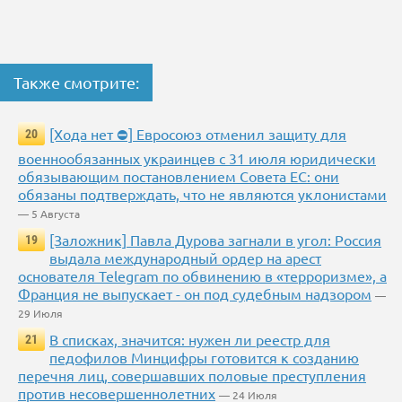
Также смотрите:
[Хода нет ⛔] Евросоюз отменил защиту для
20
военнообязанных украинцев с 31 июля юридически
обязывающим постановлением Совета ЕС: они
обязаны подтверждать, что не являются уклонистами
— 5 Августа
[Заложник] Павла Дурова загнали в угол: Россия
19
выдала международный ордер на арест
основателя Telegram по обвинению в «терроризме», а
Франция не выпускает - он под судебным надзором
—
29 Июля
В списках, значится: нужен ли реестр для
21
педофилов Минцифры готовится к созданию
перечня лиц, совершавших половые преступления
против несовершеннолетних
— 24 Июля