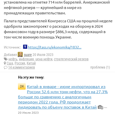
установлена на отметке 714 млн баррелей. Американский
нефтяной резерв — крупнейший в мире из
принадлежащих правительствам.
Палата представителей Конгресса США на прошлой неделе
одобрила законопроект о расходах на оборону в 2024
финансовом году в размере $886,3 млрд, содержащий в
том числе военную помощь Украине.
Источник:
https://tass.ru/ekonomika/1832...
Добавил
suare
20 Июля 2023
нефть
,
инфляция
,
цена нефти
,
стратегический резерв
Сша
,
Россия
,
Китай
14 комментариев
проблема (1)
На эту же тему:
Китай в январе - июне импортировал из
24
России 52,6 млн тонн нефти, что на 27,3%
больше по сравнению с аналогичным
периодом 2022 года. РФ продолжает
лидировать по объему поставок в Китай
—
2
20 Июля 2023