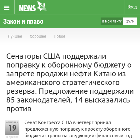
Вход
Закон и право
в мою ленту
2576
Лучшее
Хорошее
Новое
Сенаторы США поддержали
поправку к оборонному бюджету о
запрете продажи нефти Китаю из
американского стратегического
резерва. Предложение поддержали
85 законодателей, 14 высказались
против
Сенат Конгресса США в четверг принял
отметили
19
предложенную поправку к проекту оборонного
бюджета страны на следующий финансовый год
в архиве