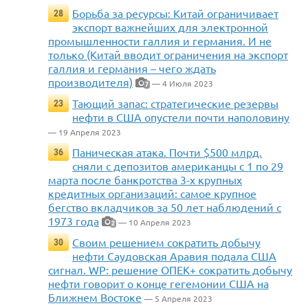
Борьба за ресурсы: Китай ограничивает
28
экспорт важнейших для электронной
промышленности галлия и германия. И не
только (Китай вводит ограничения на экспорт
галлия и германия – чего ждать
производителя)
— 4 Июля 2023
7
Тающий запас: стратегические резервы
23
нефти в США опустели почти наполовину
— 19 Апреля 2023
Паническая атака. Почти $500 млрд.
36
сняли с депозитов американцы с 1 по 29
марта после банкротства 3-х крупных
кредитных организаций: самое крупное
бегство вкладчиков за 50 лет наблюдений с
1973 года
— 10 Апреля 2023
2
Своим решением сократить добычу
30
нефти Саудовская Аравия подала США
сигнал. WP: решение ОПЕК+ сократить добычу
нефти говорит о конце гегемонии США на
Ближнем Востоке
— 5 Апреля 2023