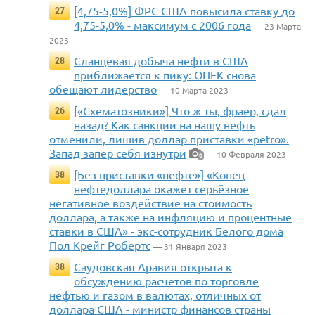
[4,75-5,0%] ФРС США повысила ставку до
27
4,75-5,0% - максимум с 2006 года
— 23 Марта
2023
Сланцевая добыча нефти в США
28
приближается к пику: ОПЕК снова
обещают лидерство
— 10 Марта 2023
[«Схематозники»] Что ж ты, фраер, сдал
26
назад? Как санкции на нашу нефть
отменили, лишив доллар приставки «petro».
Запад запер себя изнутри
— 10 Февраля 2023
6
[Без приставки «нефте»] «Конец
38
нефтедоллара окажет серьёзное
негативное воздействие на стоимость
доллара, а также на инфляцию и процентные
ставки в США» - экс-сотрудник Белого дома
Пол Крейг Робертс
— 31 Января 2023
Саудовская Аравия открыта к
38
обсуждению расчетов по торговле
нефтью и газом в валютах, отличных от
доллара США - министр финансов страны