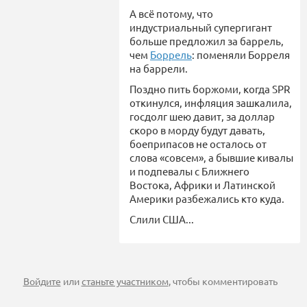
А всё потому, что
индустриальный супергигант
больше предложил за баррель,
чем
Боррель
: поменяли Борреля
на баррели.
Поздно пить боржоми, когда SPR
откинулся, инфляция зашкалила,
госдолг шею давит, за доллар
скоро в морду будут давать,
боеприпасов не осталось от
слова «совсем», а бывшие кивалы
и подпевалы с Ближнего
Востока, Африки и Латинской
Америки разбежались кто куда.
Слили США...
Войдите
или
станьте участником
, чтобы комментировать