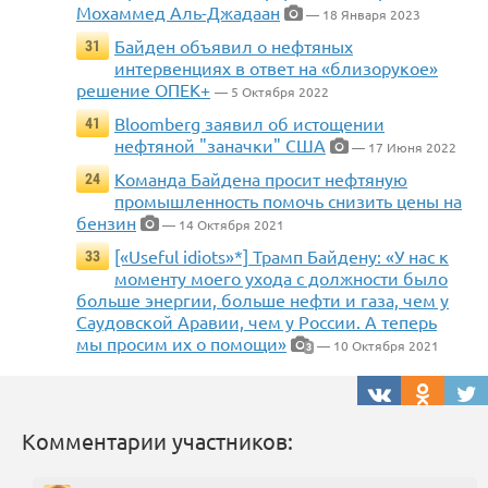
Мохаммед Аль-Джадаан
— 18 Января 2023
Байден объявил о нефтяных
31
интервенциях в ответ на «близорукое»
решение ОПЕК+
— 5 Октября 2022
Bloomberg заявил об истощении
41
нефтяной "заначки" США
— 17 Июня 2022
Команда Байдена просит нефтяную
24
промышленность помочь снизить цены на
бензин
— 14 Октября 2021
[«Useful idiots»*] Трамп Байдену: «У нас к
33
моменту моего ухода с должности было
больше энергии, больше нефти и газа, чем у
Саудовской Аравии, чем у России. А теперь
мы просим их о помощи»
— 10 Октября 2021
3
Комментарии участников: