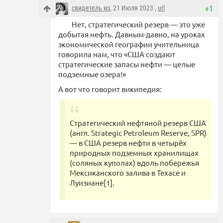
свидетель из
, 21 Июля 2023 ,
url
+1
Нет, стратегический резерв — это уже
добытая нефть. Давным-давно, на уроках
экономической географии учительница
говорила нам, что «США создают
стратегические запасы нефти — целые
подземные озера!»
А вот что говорит википедия:
Стратегический нефтяной резерв США
(англ. Strategic Petroleum Reserve, SPR)
— в США резерв нефти в четырёх
природных подземных хранилищах
(соляных куполах) вдоль побережья
Мексиканского залива в Техасе и
Луизиане[1].