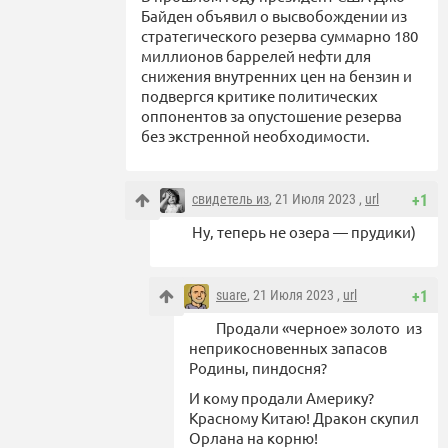
Байден объявил о высвобождении из
стратегического резерва суммарно 180
миллионов баррелей нефти для
снижения внутренних цен на бензин и
подвергся критике политических
оппонентов за опустошение резерва
без экстренной необходимости.
свидетель из
, 21 Июля 2023 ,
url
+1
Ну, теперь не озера — прудики)
suare
, 21 Июля 2023 ,
url
+1
Продали «черное» золото из
неприкосновенных запасов
Родины, пиндосня?
И кому продали Америку?
Красному Китаю! Дракон скупил
Орлана на корню!