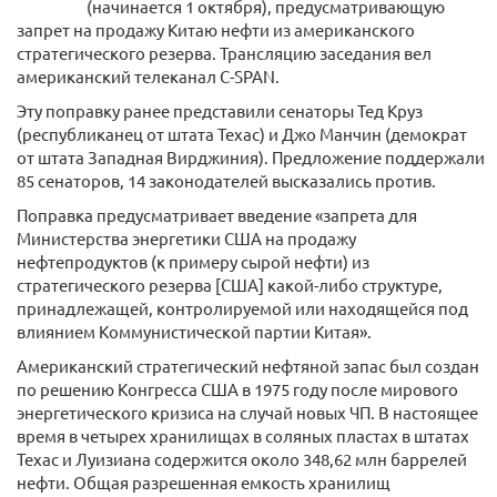
(начинается 1 октября), предусматривающую
запрет на продажу Китаю нефти из американского
стратегического резерва. Трансляцию заседания вел
американский телеканал C-SPAN.
Эту поправку ранее представили сенаторы Тед Круз
(республиканец от штата Техас) и Джо Манчин (демократ
от штата Западная Вирджиния). Предложение поддержали
85 сенаторов, 14 законодателей высказались против.
Поправка предусматривает введение «запрета для
Министерства энергетики США на продажу
нефтепродуктов (к примеру сырой нефти) из
стратегического резерва [США] какой-либо структуре,
принадлежащей, контролируемой или находящейся под
влиянием Коммунистической партии Китая».
Американский стратегический нефтяной запас был создан
по решению Конгресса США в 1975 году после мирового
энергетического кризиса на случай новых ЧП. В настоящее
время в четырех хранилищах в соляных пластах в штатах
Техас и Луизиана содержится около 348,62 млн баррелей
нефти. Общая разрешенная емкость хранилищ