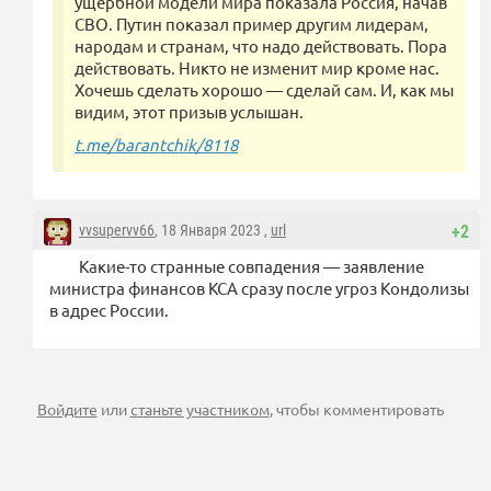
ущербной модели мира показала Россия, начав
СВО. Путин показал пример другим лидерам,
народам и странам, что надо действовать. Пора
действовать. Никто не изменит мир кроме нас.
Хочешь сделать хорошо — сделай сам. И, как мы
видим, этот призыв услышан.
t.me/barantchik/8118
vvsupervv66
, 18 Января 2023 ,
url
+2
Какие-то странные совпадения — заявление
министра финансов КСА сразу после угроз Кондолизы
в адрес России.
Войдите
или
станьте участником
, чтобы комментировать