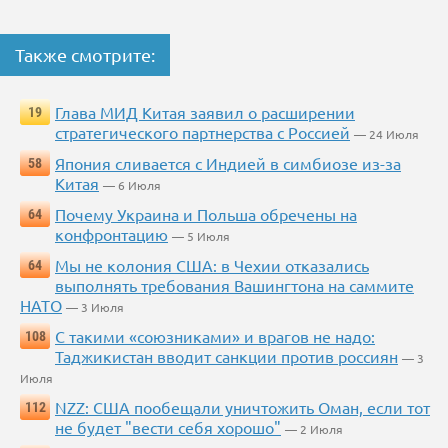
Также смотрите:
Глава МИД Китая заявил о расширении
19
стратегического партнерства с Россией
— 24 Июля
Япония сливается с Индией в симбиозе из-за
58
Китая
— 6 Июля
Почему Украина и Польша обречены на
64
конфронтацию
— 5 Июля
Мы не колония США: в Чехии отказались
64
выполнять требования Вашингтона на саммите
НАТО
— 3 Июля
С такими «союзниками» и врагов не надо:
108
Таджикистан вводит санкции против россиян
— 3
Июля
NZZ: США пообещали уничтожить Оман, если тот
112
не будет "вести себя хорошо"
— 2 Июля