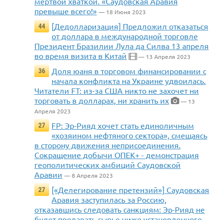
мёртвой хваткой. «Саудовская Аравия
превыше всего!»
— 18 Июня 2023
[Дедолларизация] Предложил отказаться
44
от доллара в международной торговле
Президент Бразилии Лула да Силва 13 апреля
во время визита в Китай
— 13 Апреля 2023
Доля юаня в торговом финансировании с
36
начала конфликта на Украине удвоилась.
Читатели FT: из-за США никто не захочет ни
торговать в долларах, ни хранить их
— 13
Апреля 2023
FP: Эр-Рияд хочет стать единоличным
27
«хозяином нефтяного сектора», смещаясь
в сторону движения неприсоединения.
Сокращение добычи ОПЕК+ - демонстрация
геополитических амбиций Саудовской
Аравии
— 8 Апреля 2023
[«Делегирование претензий»] Саудовская
27
Аравия заступилась за Россию,
отказавшись следовать санкциям: Эр-Рияд не
будет продавать сырье ниже установленного