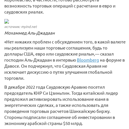
возможность торговых операций с расчетами в евро и
саудовских риалах.
источник: myind.net
Мохаммед Аль-Джадаан
«Нет никаких проблем с обсуждением того, в какой валюте
мы реализуем наши торговые соглашения, будь то
доллары США, евро или саудовские риалы»,— сказал
господин Аль-Джадаан в интервью
Bloomberg
на форуме в
Давосе. Он подчеркнул, что Саудовская Аравия не
исключает дискуссию о путях улучшения глобальной
торговли.
В декабре 2022 года Саудовскую Аравию посетил
председатель КНР Си Цзиньпин. Тогда китайский лидер
предложил активизировать использование юаня в
энергетических сделках, а также использовать для
проведения торговых расчетов Шанхайскую биржу.
Стороны подписали соглашение об инвестировании в
экономику арабской страны $50 млрд.