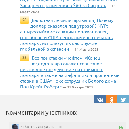
Западом ограничения в $60 за баррель
— 15
Марта 2023
[Валютная демилитаризация] Почему
28
доллар оказался под угрозой? NYP:
антироссийские санкции положат конец
способности США неограниченно печатать
доллары, используя их как оружие
глобальной экспансии
— 14 Марта 2023
[Без приставки «нефте»] «Конец
38
нефтедоллара окажет серьёзное
негативное воздействие на стоимость
доллара, а также на инфляцию и процентные
ставки в США» - экс-сотрудник Белого дома
Пол Крейг Робертс
— 31 Января 2023
Комментарии участников:
duba
, 18 Января 2023 ,
url
+6