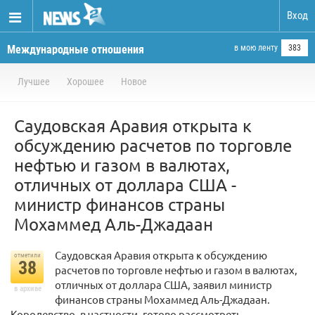
Вход
Международные отношения
в мою ленту
383
Лучшее
Хорошее
Новое
Саудовская Аравия открыта к
обсуждению расчетов по торговле
нефтью и газом в валютах,
отличных от доллара США -
министр финансов страны
Мохаммед Аль-Джадаан
Саудовская Аравия открыта к обсуждению
отметили
38
расчетов по торговле нефтью и газом в валютах,
отличных от доллара США, заявил министр
в архиве
финансов страны Мохаммед Аль-Джадаан.
Королевство, в частности, готово рассмотреть