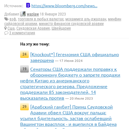
Источник:
https://www.bloomberg.com/news...
Добавил
waplaw
18 Января 2023
вэф
,
торговля в любых валютах
,
мохаммед аль-джадаан
,
минфин
сайдовской аравии
,
министр финансов саудовской аравии
Сша
,
Саудовская Аравия
,
Швейцария
3 комментария
На эту же тему:
[Knockout*] Гегемония США официально
24
завершена
— 17 Июня 2024
Сенаторы США поддержали поправку к
19
оборонному бюджету о запрете продажи
нефти Китаю из американского
стратегического резерва. Предложение
поддержали 85 законодателей, 14
высказались против
— 20 Июля 2023
[Арабский гамбит] Принц Саудовской
29
Аравии обвел США вокруг пальца:
усыпил бдительность, застав ослабевший
Вашингтон врасплох - и вцепился в Байдена