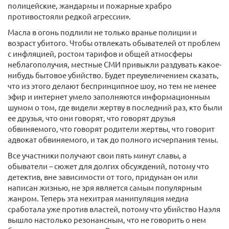
полицейские, жандармы и пожарные храбро
противостояли редкой агрессии».
Масла в огонь подлили не только вранье полиции и
возраст убитого. Чтобы отвлекать обывателей от проблем
с инфляцией, ростом тарифов и общей атмосферы
неблагополучия, местные СМИ привыкли раздувать какое-
нибудь бытовое убийство. Будет преувеличением сказать,
что из этого делают беспринципное шоу, но тем не менее
эфир и интернет умело заполняются информационным
шумом о том, где видели жертву в последний раз, кто были
ее друзья, что они говорят, что говорят друзья
обвиняемого, что говорят родители жертвы, что говорит
адвокат обвиняемого, и так до полного исчерпания темы.
Все участники получают свои пять минут славы, а
обыватели – сюжет для долгих обсуждений, потому что
детектив, вне зависимости от того, придуман он или
написан жизнью, не зря является самым популярным
жанром. Теперь эта нехитрая манипуляция медиа
сработала уже против властей, потому что убийство Наэля
вышло настолько резонансным, что не говорить о нем