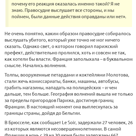
почему его реакция оказалась именно такой? Я не
знаю. Правосудие выслушает все стороны, и мы
поймем, были данные действия оправданы или нет».
Не очень понятно, каким образом правосудие собиралось
выслушать убитого, который уже точно не мог ничего
сказать. Однако свет, о котором говорил парижский
префект, действительно пролился, хоть и совсем не так,
как хотели бы власти. Франция заполыхала – в буквальном
смысле. Начались волнения.
Толпы, вооруженные петардами и коктейлями Молотова,
стали жечь комиссариаты, банки, машины, автобусы,
грабить магазины, нападать на полицейских – и чем
дальше, тем больше. География волнений вышла не только
за пределы пригородов Парижа, достигнув границ
Франции. В настоящий момент она выплеснулась за
границы страны, дойдя до Бельгии.
В Брюсселе, как сообщает Le Soir, задержали 27 человек, 26
из которых являются несовершеннолетними. В самой
Франции в ночь с 29 на 30 июня были задержаны 667