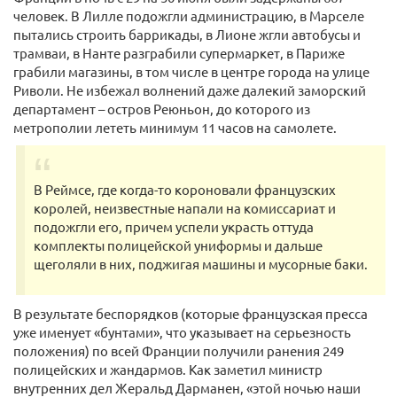
человек. В Лилле подожгли администрацию, в Марселе
пытались строить баррикады, в Лионе жгли автобусы и
трамваи, в Нанте разграбили супермаркет, в Париже
грабили магазины, в том числе в центре города на улице
Риволи. Не избежал волнений даже далекий заморский
департамент – остров Реюньон, до которого из
метрополии лететь минимум 11 часов на самолете.
В Реймсе, где когда-то короновали французских
королей, неизвестные напали на комиссариат и
подожгли его, причем успели украсть оттуда
комплекты полицейской униформы и дальше
щеголяли в них, поджигая машины и мусорные баки.
В результате беспорядков (которые французская пресса
уже именует «бунтами», что указывает на серьезность
положения) по всей Франции получили ранения 249
полицейских и жандармов. Как заметил министр
внутренних дел Жеральд Дарманен, «этой ночью наши