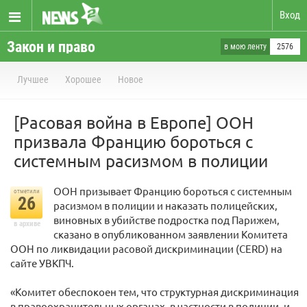
Вход
Закон и право
в мою ленту
2576
Лучшее
Хорошее
Новое
[Расовая война в Европе] ООН
призвала Францию бороться с
системным расизмом в полиции
ООН призывает Францию бороться с системным
отметили
26
расизмом в полиции и наказать полицейских,
виновных в убийстве подростка под Парижем,
в архиве
сказано в опубликованном заявлении Комитета
ООН по ликвидации расовой дискриминации (CERD) на
сайте УВКПЧ.
«Комитет обеспокоен тем, что структурная дискриминация
в правоохранительных органах, в частности в полиции, и