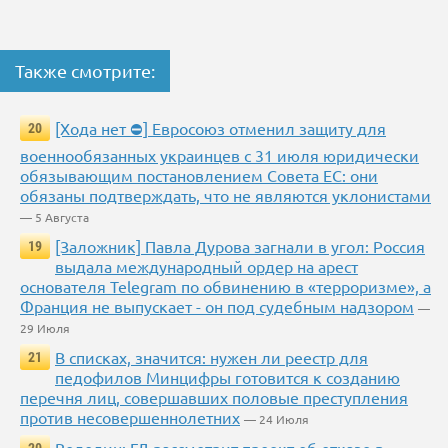
Также смотрите:
[Хода нет ⛔] Евросоюз отменил защиту для
20
военнообязанных украинцев с 31 июля юридически
обязывающим постановлением Совета ЕС: они
обязаны подтверждать, что не являются уклонистами
— 5 Августа
[Заложник] Павла Дурова загнали в угол: Россия
19
выдала международный ордер на арест
основателя Telegram по обвинению в «терроризме», а
Франция не выпускает - он под судебным надзором
—
29 Июля
В списках, значится: нужен ли реестр для
21
педофилов Минцифры готовится к созданию
перечня лиц, совершавших половые преступления
против несовершеннолетних
— 24 Июля