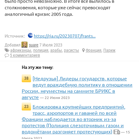
было просто невозможно. В итоге все вылилось в
столкновения, которые уже сейчас превосходят
аналогичный кризис 2005 года.
Источник:
https://ria.ru/20230707/frants...
Добавил
suare
7 Июля 2023
африканцы
,
полиция
,
арабы
,
расисты
Франция
,
Париж
5 комментариев
На эту же тему:
[Недрузья] Лидеры государств, которые
38
ведут враждебную политику в отношении
России, неуместны на саммите БРИКС в
августе
— 22 Июня 2023
Блокировка крупнейших предприятий,
23
трасс, аэропортов и гаваней по всей
Франции наблюдается во вторник из-за
протестов (Полиция слезоточивым газом и
водомётами разгоняет протестующих)
— 15
5
Марта 2023