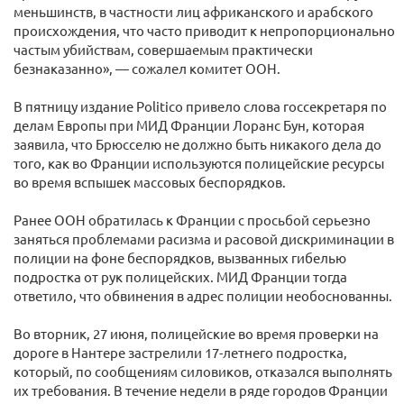
меньшинств, в частности лиц африканского и арабского
происхождения, что часто приводит к непропорционально
частым убийствам, совершаемым практически
безнаказанно», — сожалел комитет ООН.
В пятницу издание Politico привело слова госсекретаря по
делам Европы при МИД Франции Лоранс Бун, которая
заявила, что Брюсселю не должно быть никакого дела до
того, как во Франции используются полицейские ресурсы
во время вспышек массовых беспорядков.
Ранее ООН обратилась к Франции с просьбой серьезно
заняться проблемами расизма и расовой дискриминации в
полиции на фоне беспорядков, вызванных гибелью
подростка от рук полицейских. МИД Франции тогда
ответило, что обвинения в адрес полиции необоснованны.
Во вторник, 27 июня, полицейские во время проверки на
дороге в Нантере застрелили 17-летнего подростка,
который, по сообщениям силовиков, отказался выполнять
их требования. В течение недели в ряде городов Франции