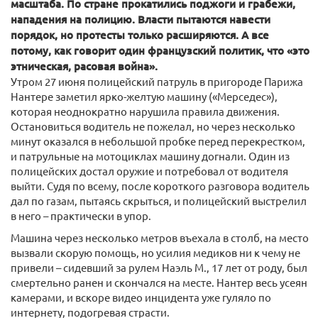
масштаба. По стране прокатились поджоги и грабежи,
нападения на полицию. Власти пытаются навести
порядок, но протесты только расширяются. А все
потому, как говорит один французский политик, что «это
этническая, расовая война».
Утром 27 июня полицейский патруль в пригороде Парижа
Нантере заметил ярко-желтую машину («Мерседес»),
которая неоднократно нарушила правила движения.
Остановиться водитель не пожелал, но через несколько
минут оказался в небольшой пробке перед перекрестком,
и патрульные на мотоциклах машину догнали. Один из
полицейских достал оружие и потребовал от водителя
выйти. Судя по всему, после короткого разговора водитель
дал по газам, пытаясь скрыться, и полицейский выстрелил
в него – практически в упор.
Машина через несколько метров въехала в столб, на место
вызвали скорую помощь, но усилия медиков ни к чему не
привели – сидевший за рулем Наэль М., 17 лет от роду, был
смертельно ранен и скончался на месте. Нантер весь усеян
камерами, и вскоре видео инцидента уже гуляло по
интернету, подогревая страсти.