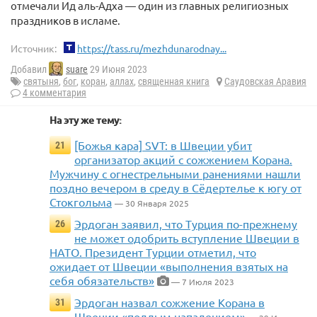
отмечали Ид аль-Адха — один из главных религиозных
праздников в исламе.
Источник:
https://tass.ru/mezhdunarodnay...
Добавил
suare
29 Июня 2023
святыня
,
бог
,
коран
,
аллах
,
священная книга
Саудовская Аравия
4 комментария
На эту же тему:
[Божья кара] SVT: в Швеции убит
21
организатор акций с сожжением Корана.
Мужчину с огнестрельными ранениями нашли
поздно вечером в среду в Сёдертелье к югу от
Стокгольма
— 30 Января 2025
Эрдоган заявил, что Турция по-прежнему
26
не может одобрить вступление Швеции в
НАТО. Президент Турции отметил, что
ожидает от Швеции «выполнения взятых на
себя обязательств»
— 7 Июля 2023
Эрдоган назвал сожжение Корана в
31
Швеции «подлым нападением»