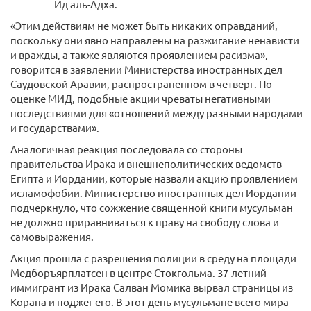
Ид аль-Адха.
«Этим действиям не может быть никаких оправданий,
поскольку они явно направлены на разжигание ненависти
и вражды, а также являются проявлением расизма», —
говорится в заявлении Министерства иностранных дел
Саудовской Аравии, распространенном в четверг. По
оценке МИД, подобные акции чреваты негативными
последствиями для «отношений между разными народами
и государствами».
Аналогичная реакция последовала со стороны
правительства Ирака и внешнеполитических ведомств
Египта и Иордании, которые назвали акцию проявлением
исламофобии. Министерство иностранных дел Иордании
подчеркнуло, что сожжение священной книги мусульман
не должно приравниваться к праву на свободу слова и
самовыражения.
Акция прошла с разрешения полиции в среду на площади
Медборъярплатсен в центре Стокгольма. 37-летний
иммигрант из Ирака Салван Момика вырвал страницы из
Корана и поджег его. В этот день мусульмане всего мира