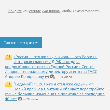
Войдите
или
станьте участником
, чтобы комментировать
Также смотрите:
«Россия — это жизнь, а жизнь — это Россия».
17
Интервью главы МИД РФ и лидера
предвыборного списка «Единой России» Сергея
Лаврова генеральному директору агентства ТАСС
Андрею Кондрашову
— 29 Июля
2
[Седьмой] «С 2016-го я стал уже седьмым».
16
Новый премьер Британии обещает перестройку:
самые большие изменения в политике за последние
40 лет
— 20 Июля