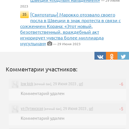
— 29 Июня
2023
[Святотатцы] Марокко отозвало своего
35
посла в Швеции в знак протеста в связи с
сожжением Корана: «Этот новый,
безответственный, враждебный акт
игнорирует чувства более миллиарда
мусульман»
— 29 Июня 2023
Комментарии участников:
low kick
, 29 Июня 2023 ,
url
-6
[вечный бан]
Комментарий удален
ул Путинская
, 29 Июня 2023 ,
url
-5
[вечный бан]
Комментарий удален