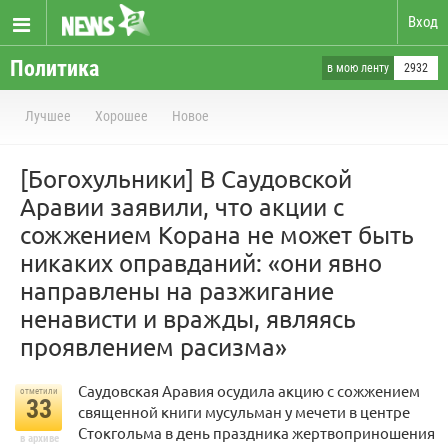
Вход
Политика
в мою ленту
2932
Лучшее
Хорошее
Новое
[Богохульники] В Саудовской
Аравии заявили, что акции с
сожжением Корана не может быть
никаких оправданий: «они явно
направлены на разжигание
ненависти и вражды, являясь
проявлением расизма»
Саудовская Аравия осудила акцию с сожжением
отметили
33
священной книги мусульман у мечети в центре
Стокгольма в день праздника жертвоприношения
в архиве