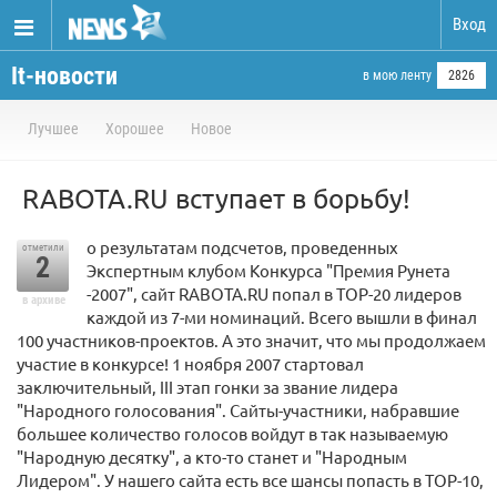
Вход
It-новости
в мою ленту
2826
Лучшее
Хорошее
Новое
RABOTA.RU вступает в борьбу!
о результатам подсчетов, проведенных
отметили
2
Экспертным клубом Конкурса "Премия Рунета
-2007", сайт RABOTA.RU попал в TOP-20 лидеров
в архиве
каждой из 7-ми номинаций. Всего вышли в финал
100 участников-проектов. А это значит, что мы продолжаем
участие в конкурсе! 1 ноября 2007 стартовал
заключительный, III этап гонки за звание лидера
"Народного голосования". Сайты-участники, набравшие
большее количество голосов войдут в так называемую
"Народную десятку", а кто-то станет и "Народным
Лидером". У нашего сайта есть все шансы попасть в TOP-10,