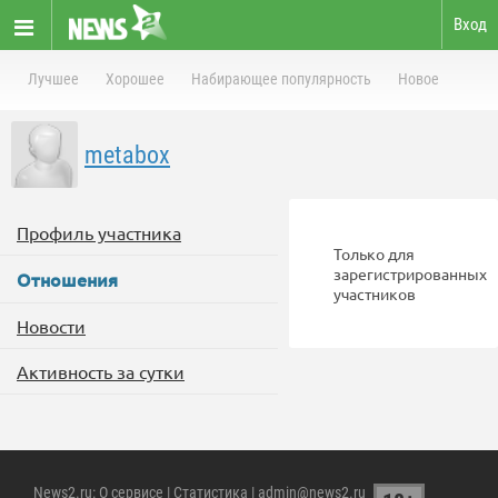
Вход
Лучшее
Хорошее
Набирающее популярность
Новое
metabox
Профиль участника
Только для
зарегистрированных
Отношения
участников
Новости
Активность за сутки
News2.ru
:
О сервисе
|
Статистика
| admin@news2.ru