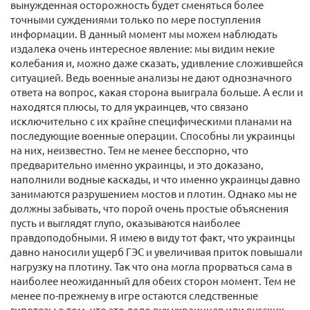
вынужденная осторожность будет сменяться более
точными суждениями только по мере поступления
информации. В данный момент мы можем наблюдать
издалека очень интересное явление: мы видим некие
колебания и, можно даже сказать, удивление сложившейся
ситуацией. Ведь военные анализы не дают однозначного
ответа на вопрос, какая сторона выиграла больше. А если и
находятся плюсы, то для украинцев, что связано
исключительно с их крайне специфическими планами на
последующие военные операции. Способны ли украинцы
на них, неизвестно. Тем не менее бесспорно, что
предварительно именно украинцы, и это доказано,
наполнили водные каскады, и что именно украинцы давно
занимаются разрушением мостов и плотин. Однако мы не
должны забывать, что порой очень простые объяснения
пусть и выглядят глупо, оказываются наиболее
правдоподобными. Я имею в виду тот факт, что украинцы
давно наносили ущерб ГЭС и увеличивая приток повышали
нагрузку на плотину. Так что она могла прорваться сама в
наиболее неожиданный для обеих сторон момент. Тем не
менее по-прежнему в игре остаются следственные
гипотезы о том, что это дело рук украинцев или русских.