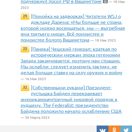
подчеркнул посол РФ в Вашингтоне
— 18 Мая
2023
[Помойка на задворках] Читатели WSJ о
29
докладе Дарема: «Мы больше не страна,
которой можно восхищаться, мы — выгребная
яма третьего мира». Всё помоистее и
помоистее болото Вашингтона
— 18 Мая 2023
[Паника] Чешский генерал: краткая по
25
историческим меркам эпоха гегемонии
Запада заканчивается, поэтому нам страшно.
Мы ослабли: следует изменить тактику, не
делая больше ставку на силу оружия и войну
— 16 Мая 2023
[Собственными руками] Президент-
32
пустышка Байден перекраивает
американоцентричный мировой порядок к
худшему. The Federalist: президентство
Байдена положило начало ослаблению США
— 30 Марта 2023