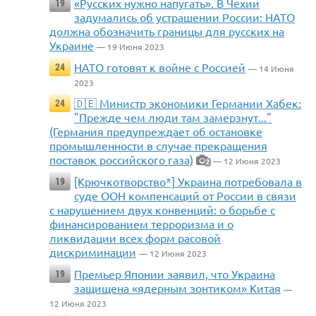
«Русских нужно напугать». В Чехии
19
задумались об устрашении России: НАТО
должна обозначить границы для русских на
Украине
— 19 Июня 2023
НАТО готовят к войне с Россией
24
— 14 Июня
2023
🇩🇪 Министр экономики Германии Хабек:
24
"Прежде чем люди там замерзнут..."
(Германия предупреждает об остановке
промышленности в случае прекращения
поставок российского газа)
— 12 Июня 2023
2
[Крючкотворство*] Украина потребовала в
19
суде ООН компенсаций от России в связи
с нарушением двух конвенций: о борьбе с
финансированием терроризма и о
ликвидации всех форм расовой
дискриминации
— 12 Июня 2023
Премьер Японии заявил, что Украина
19
защищена «ядерным зонтиком» Китая
—
12 Июня 2023