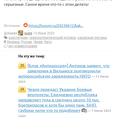
серьезные. Самое время что-то с этим делать!
Источник:
https://inosmi.ru/20230612/kak...
Добавил
suare
13 Июня 2023
конституция
,
североатлантический договор
,
каховская плотина
Украина
,
Россия
,
Чехия
,
Нато
нет комментариев
На эту же тему:
[Блок «Антироссия»] Антонов заявил, что
25
заявления в Вильнюсе подтвердили
антироссийскую заряженность НАТО
— 12 Июля
2023
Чехия передаст Украине боевые
24
вертолеты. Ежедневно республика
направляет туда в среднем около 10 тыс.
боеприпасов и хотя бы один танк, БМП,
гаубицу «или что-то подобное»
— 7 Июля 2023
2