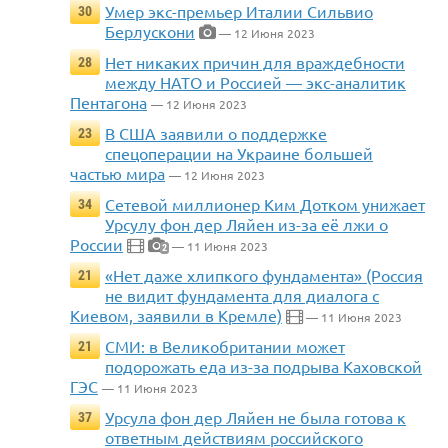
Умер экс-премьер Италии Сильвио
30
Берлускони
— 12 Июня 2023
Нет никаких причин для враждебности
28
между НАТО и Россией — экс-аналитик
Пентагона
— 12 Июня 2023
В США заявили о поддержке
23
спецоперации на Украине большей
частью мира
— 12 Июня 2023
Сетевой миллионер Ким Дотком унижает
34
Урсулу фон дер Ляйен из-за её лжи о
России
— 11 Июня 2023
2
«Нет даже хлипкого фундамента» (Россия
21
не видит фундамента для диалога с
Киевом, заявили в Кремле)
— 11 Июня 2023
СМИ: в Великобритании может
21
подорожать еда из-за подрыва Каховской
ГЭС
— 11 Июня 2023
Урсула фон дер Ляйен не была готова к
37
ответным действиям российского