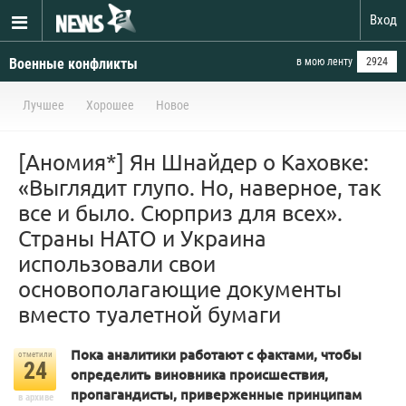
Вход
Военные конфликты
в мою ленту
2924
Лучшее
Хорошее
Новое
[Аномия*] Ян Шнайдер о Каховке:
«Выглядит глупо. Но, наверное, так
все и было. Сюрприз для всех».
Страны НАТО и Украина
использовали свои
основополагающие документы
вместо туалетной бумаги
Пока аналитики работают с фактами, чтобы
отметили
24
определить виновника происшествия,
пропагандисты, приверженные принципам
в архиве