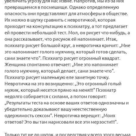
увеличить угрозу для нас извне. Напротив, мы из-за них
превращаемся в посмешище. Однако определенную
опасность они представляют для атмосферы в обществе.
Их можно в шутку сравнить с невротичкой, которая
приходит на консультацию к психиатру, а тот предлагает
ей провести небольшой тест. Мол, он рисует что-нибудь, а
она рассказывает, что рисунок ей напоминает. Итак,
психиатр рисует большой круг, а невротичка кричит: „Мне
это напоминает голого мужчину, который готов сделать,
сами знаете что“. Психиатр рисует огромный квадрат.
Женщина спонтанно отвечает: „Мне это напоминает
голого мужчину, который делает, сами знаете что“.
Психиатр рисует маленькую еле заметную точку.
Невротичка на это возмущенно: „Это огромный голый
мужик, который несется прямо на меня!!!“ Психиатр
недолго собирается с силами, а потом говорит:
„Результаты теста на основе ваших ответов однозначны и
убедительно доказывают вашу неестественную
одержимость сексом“. Невротичка верещит: „Моих
ответов? Это вы там нарисовали все эти мерзости!!!“.
Только тут не до шуток, и последствия у всего этого весьма