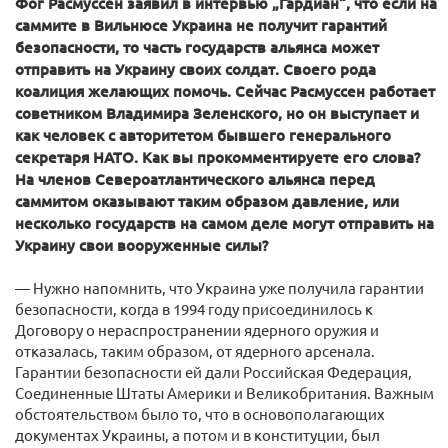
Фог Расмуссен заявил в интервью „Гардиан“, что если на
саммите в Вильнюсе Украина не получит гарантий
безопасности, то часть государств альянса может
отправить на Украину своих солдат. Своего рода
коалиция желающих помочь. Сейчас Расмуссен работает
советником Владимира Зеленского, но он выступает и
как человек с авторитетом бывшего генерального
секретаря НАТО. Как вы прокомментируете его слова?
На членов Североатлантического альянса перед
саммитом оказывают таким образом давление, или
несколько государств на самом деле могут отправить на
Украину свои вооруженные силы?
— Нужно напомнить, что Украина уже получила гарантии
безопасности, когда в 1994 году присоединилось к
Договору о нераспространении ядерного оружия и
отказалась, таким образом, от ядерного арсенала.
Гарантии безопасности ей дали Российская Федерация,
Соединенные Штаты Америки и Великобритания. Важным
обстоятельством было то, что в основополагающих
документах Украины, а потом и в конституции, был