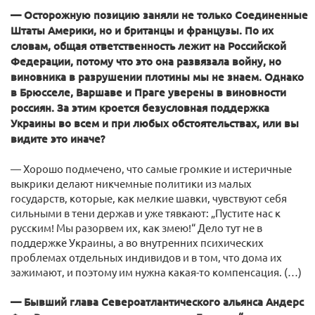
— Осторожную позицию заняли не только Соединенные
Штаты Америки, но и британцы и французы. По их
словам, общая ответственность лежит на Российской
Федерации, потому что это она развязала войну, но
виновника в разрушении плотины мы не знаем. Однако
в Брюсселе, Варшаве и Праге уверены в виновности
россиян. За этим кроется безусловная поддержка
Украины во всем и при любых обстоятельствах, или вы
видите это иначе?
— Хорошо подмечено, что самые громкие и истеричные
выкрики делают никчемные политики из малых
государств, которые, как мелкие шавки, чувствуют себя
сильными в тени держав и уже тявкают: „Пустите нас к
русским! Мы разорвем их, как змею!“ Дело тут не в
поддержке Украины, а во внутренних психических
проблемах отдельных индивидов и в том, что дома их
зажимают, и поэтому им нужна какая-то компенсация. (…)
— Бывший глава Североатлантического альянса Андерс