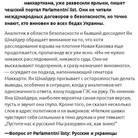
маккартизма, уже развесили ярлыки, пишет
чешский портал Parlamentní list. Они не читали
международных договоров о безопасности, но точно
знают, кто виновен во всех бедах Украины.
Аналитик в области безопасности и бывший диссидент Ян
Шнайдер обращает внимание на то, что хотя
расследование взрыва на плотине Новая Каховка еще
продолжается, пропаганде все уже ясно. «Им не нужно
никаких расследований, никакого суда. Они не
высказывают подозрения, а сразу назначают виновного»,
— осуждает он подход, напоминающий сенатора
Маккарти. Ян Шнайдер призывает с осторожностью делать
выводы, особенно в ситуации, когда у аналитиков нет
однозначного ответа, кому подрыв ГЭС на руку. По мнению
Яна Шнайдера, наиболее вероятна самая простая версия,
пусть и звучит она глупо. Кроме того, он сказал несколько
слов в адрес политиков и их выкриков: «Мелкие шавки
чувствуют себя сильными в тени держав и уже тявкают:
„Пустите нас к русским! Мы разорвем их, как змею!“
—Вопрос от Parlamentní listy: Русские и украинцы