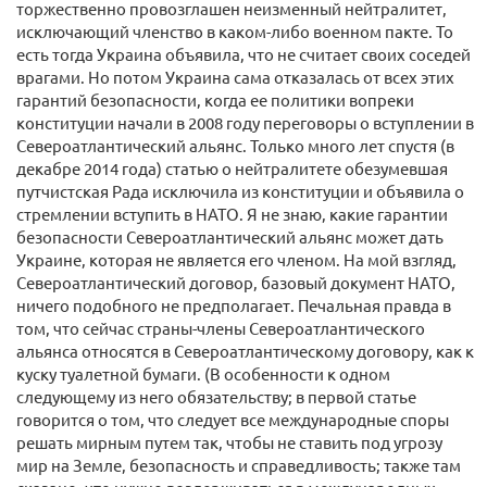
торжественно провозглашен неизменный нейтралитет,
исключающий членство в каком-либо военном пакте. То
есть тогда Украина объявила, что не считает своих соседей
врагами. Но потом Украина сама отказалась от всех этих
гарантий безопасности, когда ее политики вопреки
конституции начали в 2008 году переговоры о вступлении в
Североатлантический альянс. Только много лет спустя (в
декабре 2014 года) статью о нейтралитете обезумевшая
путчистская Рада исключила из конституции и объявила о
стремлении вступить в НАТО. Я не знаю, какие гарантии
безопасности Североатлантический альянс может дать
Украине, которая не является его членом. На мой взгляд,
Североатлантический договор, базовый документ НАТО,
ничего подобного не предполагает. Печальная правда в
том, что сейчас страны-члены Североатлантического
альянса относятся в Североатлантическому договору, как к
куску туалетной бумаги. (В особенности к одном
следующему из него обязательству; в первой статье
говорится о том, что следует все международные споры
решать мирным путем так, чтобы не ставить под угрозу
мир на Земле, безопасность и справедливость; также там