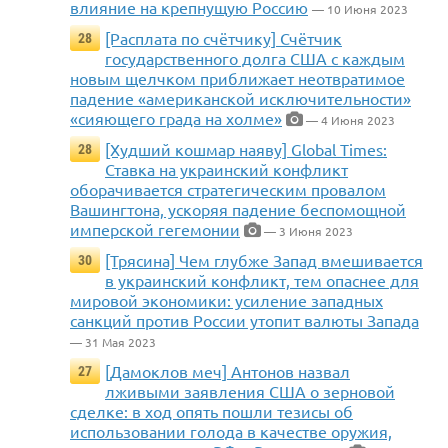
влияние на крепнущую Россию
— 10 Июня 2023
[Расплата по счётчику] Счётчик
28
государственного долга США с каждым
новым щелчком приближает неотвратимое
падение «американской исключительности»
«сияющего града на холме»
— 4 Июня 2023
[Худший кошмар наяву] Global Times:
28
Ставка на украинский конфликт
оборачивается стратегическим провалом
Вашингтона, ускоряя падение беспомощной
имперской гегемонии
— 3 Июня 2023
[Трясина] Чем глубже Запад вмешивается
30
в украинский конфликт, тем опаснее для
мировой экономики: усиление западных
санкций против России утопит валюты Запада
— 31 Мая 2023
[Дамоклов меч] Антонов назвал
27
лживыми заявления США о зерновой
сделке: в ход опять пошли тезисы об
использовании голода в качестве оружия,