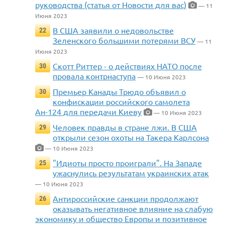
руководства (статья от Новости для вас)
— 11
Июня 2023
В США заявили о недовольстве
22
Зеленского большими потерями ВСУ
— 11
Июня 2023
Скотт Риттер - о действиях НАТО после
30
провала контрнаступа
— 10 Июня 2023
Премьер Канады Трюдо объявил о
30
конфискации российского самолета
Ан-124 для передачи Киеву
— 10 Июня 2023
Человек правды в стране лжи. В США
29
открыли сезон охоты на Такера Карлсона
— 10 Июня 2023
"Идиоты просто проиграли". На Западе
25
ужаснулись результатам украинских атак
— 10 Июня 2023
Антироссийские санкции продолжают
26
оказывать негативное влияние на слабую
экономику и общество Европы и позитивное