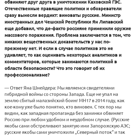
обвиняют друг друга в уничтожении Каховской ГЭС.
Отечественные правящие политики и обозреватели
сразу вынесли вердикт: виноваты русские. Министр
иностранных дел Чешской Республики Ян Липавский
еще добавил, что де-факто россияне применили оружие
массового поражения. Проблема заключается в том, что
никаких вещественных доказательств у нас по-
прежнему нет. И если в случае политиков это не
удивляет, то как оценивать некоторых аналитиков и
комментаторов, которые занимаются политикой в
области безопасности? Что это говорит об их
профессионализме?
— Ответ Яна Шнейдера: Мы являемся свидетелями
гибридной войны со стороны Запада. Еще не упал на
землю сбитый малазийский боинг МН17 в 2014 году, как
кое-кому уже было понятно, кто виновен. С тех пор мы
видим, как западная пропаганда без заминки обвиняет
Россию при любом удобном и неудобном случае. (Русские
якобы сами обстреливают занятую ими Запорожскую АЭС;
русские якобы сами уничтожили „Северный поток“ и так