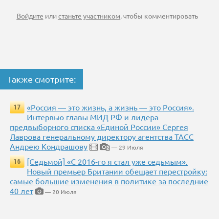
Войдите
или
станьте участником
, чтобы комментировать
Также смотрите:
«Россия — это жизнь, а жизнь — это Россия».
17
Интервью главы МИД РФ и лидера
предвыборного списка «Единой России» Сергея
Лаврова генеральному директору агентства ТАСС
Андрею Кондрашову
— 29 Июля
2
[Седьмой] «С 2016-го я стал уже седьмым».
16
Новый премьер Британии обещает перестройку:
самые большие изменения в политике за последние
40 лет
— 20 Июля