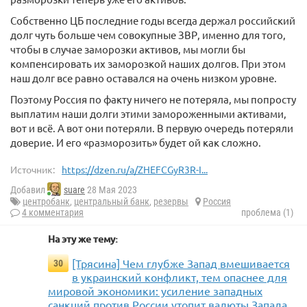
Собственно ЦБ последние годы всегда держал российский
долг чуть больше чем совокупные ЗВР, именно для того,
чтобы в случае заморозки активов, мы могли бы
компенсировать их заморозкой наших долгов. При этом
наш долг все равно оставался на очень низком уровне.
Поэтому Россия по факту ничего не потеряла, мы попросту
выплатим наши долги этими замороженными активами,
вот и всё. А вот они потеряли. В первую очередь потеряли
доверие. И его «разморозить» будет ой как сложно.
Источник:
https://dzen.ru/a/ZHEFCGyR3R-I...
Добавил
suare
28 Мая 2023
центробанк
,
центральный банк
,
резервы
Россия
4 комментария
проблема (1)
На эту же тему:
[Трясина] Чем глубже Запад вмешивается
30
в украинский конфликт, тем опаснее для
мировой экономики: усиление западных
санкций против России утопит валюты Запада