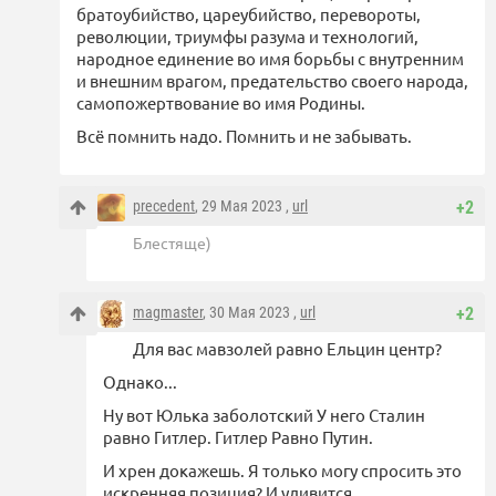
братоубийство, цареубийство, перевороты,
революции, триумфы разума и технологий,
народное единение во имя борьбы с внутренним
и внешним врагом, предательство своего народа,
самопожертвование во имя Родины.
Всё помнить надо. Помнить и не забывать.
precedent
, 29 Мая 2023 ,
url
+2
Блестяще)
magmaster
, 30 Мая 2023 ,
url
+2
Для вас мавзолей равно Ельцин центр?
Однако...
Ну вот Юлька заболотский У него Сталин
равно Гитлер. Гитлер Равно Путин.
И хрен докажешь. Я только могу спросить это
искренняя позиция? И удивится.