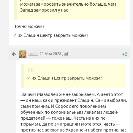
можем заморозить значительно больше, чем
Запад заморозил у нас
Точно можем?
И их Ельцин центр закрыть можем?
suare
, 29 Мая 2023 ,
url
+2
И их Ельцин центр закрыть можем?
Зачем? Мавзолей же не закрываем. А центр этот
— он наш, как и президент Ельцин. Сами выбрали,
сами помним. И Сорос с его поколением
обученных по колониальным лекалам людей-
предателей — тоже наш. Часть из них по
тюрьмам, да по эмиграциям мотаются, часть —
против нас воюют на Украине и набеги против нас