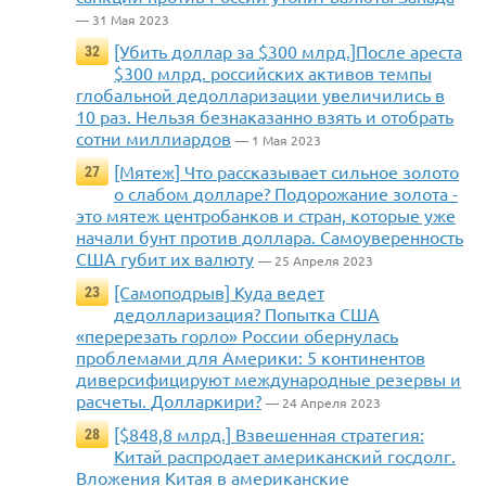
— 31 Мая 2023
[Убить доллар за $300 млрд.]После ареста
32
$300 млрд. российских активов темпы
глобальной дедолларизации увеличились в
10 раз. Нельзя безнаказанно взять и отобрать
сотни миллиардов
— 1 Мая 2023
[Мятеж] Что рассказывает сильное золото
27
о слабом долларе? Подорожание золота -
это мятеж центробанков и стран, которые уже
начали бунт против доллара. Самоуверенность
США губит их валюту
— 25 Апреля 2023
[Самоподрыв] Куда ведет
23
дедолларизация? Попытка США
«перерезать горло» России обернулась
проблемами для Америки: 5 континентов
диверсифицируют международные резервы и
расчеты. Долларкири?
— 24 Апреля 2023
[$848,8 млрд.] Взвешенная стратегия:
28
Китай распродает американский госдолг.
Вложения Китая в американские