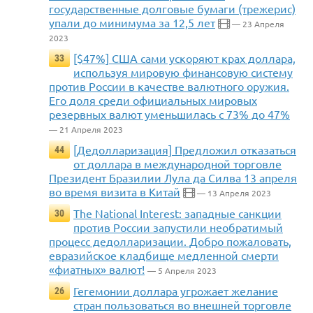
государственные долговые бумаги (трежерис)
упали до минимума за 12,5 лет
— 23 Апреля
2023
[$47%] США сами ускоряют крах доллара,
33
используя мировую финансовую систему
против России в качестве валютного оружия.
Его доля среди официальных мировых
резервных валют уменьшилась с 73% до 47%
— 21 Апреля 2023
[Дедолларизация] Предложил отказаться
44
от доллара в международной торговле
Президент Бразилии Лула да Силва 13 апреля
во время визита в Китай
— 13 Апреля 2023
The National Interest: западные санкции
30
против России запустили необратимый
процесс дедолларизации. Добро пожаловать,
евразийское кладбище медленной смерти
«фиатных» валют!
— 5 Апреля 2023
Гегемонии доллара угрожает желание
26
стран пользоваться во внешней торговле