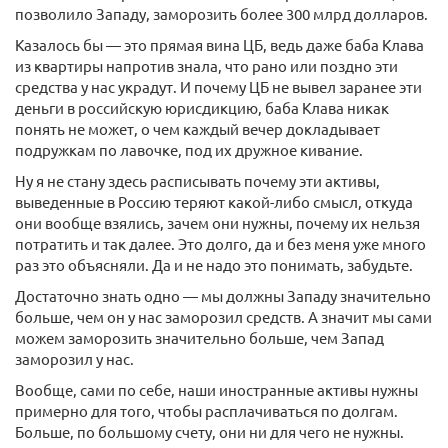
позволило Западу, заморозить более 300 млрд долларов.
Казалось бы — это прямая вина ЦБ, ведь даже баба Клава
из квартиры напротив знала, что рано или поздно эти
средства у нас украдут. И почему ЦБ не вывел заранее эти
деньги в российскую юрисдикцию, баба Клава никак
понять не может, о чем каждый вечер докладывает
подружкам по лавочке, под их дружное кивание.
Ну я не стану здесь расписывать почему эти активы,
выведенные в Россию теряют какой-либо смысл, откуда
они вообще взялись, зачем они нужны, почему их нельзя
потратить и так далее. Это долго, да и без меня уже много
раз это объясняли. Да и не надо это понимать, забудьте.
Достаточно знать одно — мы должны Западу значительно
больше, чем он у нас заморозил средств. А значит мы сами
можем заморозить значительно больше, чем Запад
заморозил у нас.
Вообще, сами по себе, наши иностранные активы нужны
примерно для того, чтобы расплачиваться по долгам.
Больше, по большому счету, они ни для чего не нужны.