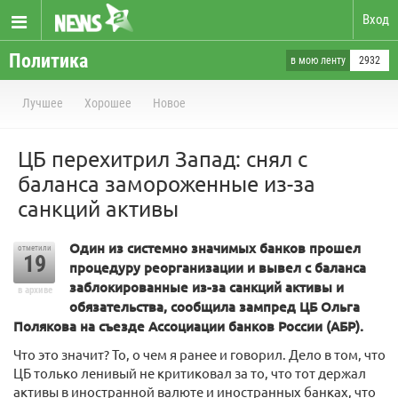
Вход
Политика
в мою ленту
2932
Лучшее
Хорошее
Новое
ЦБ перехитрил Запад: снял с
баланса замороженные из-за
санкций активы
Один из системно значимых банков прошел
отметили
19
процедуру реорганизации и вывел с баланса
заблокированные из-за санкций активы и
в архиве
обязательства, сообщила зампред ЦБ Ольга
Полякова на съезде Ассоциации банков России (АБР).
Что это значит? То, о чем я ранее и говорил. Дело в том, что
ЦБ только ленивый не критиковал за то, что тот держал
активы в иностранной валюте и иностранных банках, что