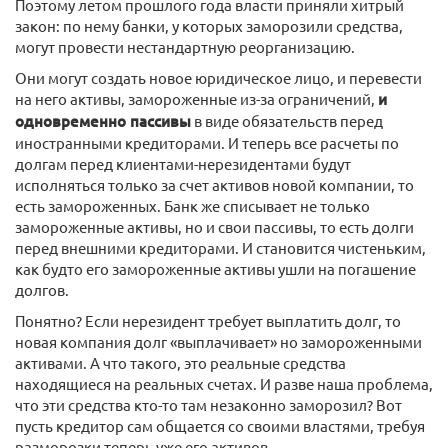
Поэтому летом прошлого года власти приняли хитрый
закон: по нему банки, у которых заморозили средства,
могут провести нестандартную реорганизацию.
Они могут создать новое юридическое лицо, и перевести
на него активы, замороженные из-за ограничений,
и
одновременно пассивы
в виде обязательств перед
иностранными кредиторами. И теперь все расчеты по
долгам перед клиентами-нерезидентами будут
исполняться только за счет активов новой компании, то
есть замороженных. Банк же списывает не только
замороженные активы, но и свои пассивы, то есть долги
перед внешними кредиторами. И становится чистеньким,
как будто его замороженные активы ушли на погашение
долгов.
Понятно? Если нерезидент требует выплатить долг, то
новая компания долг «выплачивает» но замороженными
активами. А что такого, это реальные средства
находящиеся на реальных счетах. И разве наша проблема,
что эти средства кто-то там незаконно заморозил? Вот
пусть кредитор сам общается со своими властями, требуя
разморозки теперь уже его активов.