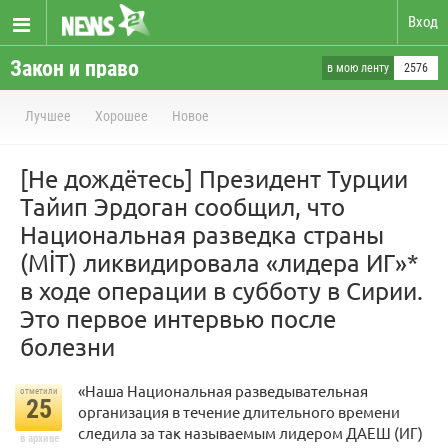
Вход
Закон и право
в мою ленту
2576
Лучшее
Хорошее
Новое
[Не дождётесь] Президент Турции
Тайип Эрдоган сообщил, что
Национальная разведка страны
(MİT) ликвидировала «лидера ИГ»*
в ходе операции в субботу в Сирии.
Это первое интервью после
болезни
«Наша Национальная разведывательная
отметили
25
организация в течение длительного времени
следила за так называемым лидером ДАЕШ (ИГ)
в архиве