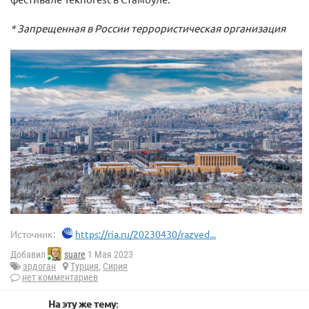
* Запрещенная в России террористическая организация
Источник:
https://ria.ru/20230430/razved...
Добавил
suare
1 Мая 2023
эрдоган
Турция
,
Сирия
нет комментариев
На эту же тему: