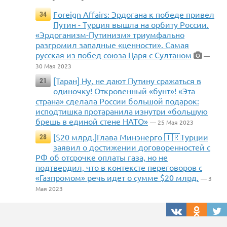
Foreign Affairs: Эрдогана к победе привел
34
Путин - Турция вышла на орбиту России.
«Эрдоганизм-Путинизм» триумфально
разгромил западные «ценности». Самая
русская из побед союза Царя с Султаном
—
30 Мая 2023
[Таран] Ну, не дают Путину сражаться в
21
одиночку! Откровенный «бунт»! «Эта
страна» сделала России большой подарок:
исподтишка протаранила изнутри «большую
брешь в единой стене НАТО»
— 25 Мая 2023
[$20 млрд.]Глава Минэнерго 🇹🇷Турции
28
заявил о достижении договоренностей с
РФ об отсрочке оплаты газа, но не
подтвердил, что в контексте переговоров с
«Газпромом» речь идет о сумме $20 млрд.
— 3
Мая 2023