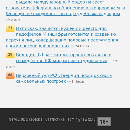
выдала международный ордер на арест
основателя Telegram по обвинению в «терроризме», а
Франция не выпускает - он под судебным надзором
—
29 Июля
В списках, значится: нужен ли реестр для
21
педофилов Минцифры готовится к созданию
перечня лиц, совершавших половые преступления
против несовершеннолетних
— 24 Июля
Володин: ГД рассмотрит проект об отказе в
20
гражданстве РФ мигрантам с судимостью
— 19
Июля
Верховный суд РФ утвердил порядок сноса
68
самовольных построек
— 3 Июля
News2.ru
:
О сервисе
|
Статистика
| admin@news2.ru
18+