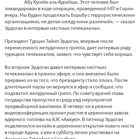
Абу Хусейн аль-Курейши. Этот человек был
ликвидирован в ходе операции, проведенной MİT в Сирии
вчера. Мы будем продолжать борьбу с террористическими
организациями, не делая между ними различий», — сказал
Эрдоган в интервью местным телеканалам.
Президент Турции Тайип Эрдоган, впервые после
перенесенного желудочного гриппа, дает интервью ряду
турецких телеканалов, заявил, что чувствует себя хорошо.
Во вторник Эрдоган давал интервью местным
телеканалам в прямом эфире, и оно внезапно было
прервано из-за того, что президенту стало плохо. После
длительной паузы он вернулся в эфир и сообщил, что
подхватил желудочный грипп. По совету врачей глава
государства пропустил в среду ряд мероприятий
предвыборной кампании. В четверг он в режиме
видеоконференции принял участие в церемонии завоза
ядерного топлива на АЭС «Аккую». В пятницу Эрдоган
подключился онлайн к церемонии открытия нового моста
в городе Адана, а уже в субботу лично участвовал на
фестивале Teknofest в Стамбуле.