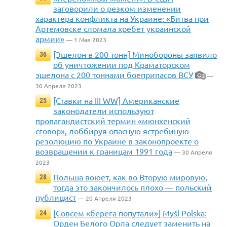
заговорили о резком изменении
характера конфликта на Украине: «Битва при
Артемовске сломала хребет украинской
армии»
— 1 Мая 2023
[Эшелон в 200 тонн] Минобороны заявило
36
об уничтожении под Краматорском
эшелона с 200 тоннами боеприпасов ВСУ
—
2
30 Апреля 2023
[Ставки на III WW] Американские
25
законодатели используют
пропагандистский термин «мюнхенский
сговор», лоббируя опасную ястребиную
резолюцию по Украине в законопроекте о
возвращении к границам 1991 года
— 30 Апреля
2023
Польша воюет, как во Вторую мировую,
28
тогда это закончилось плохо — польский
публицист
— 20 Апреля 2023
[Совсем «берега попутали»] Myśl Polska:
24
Орден Белого Орла следует заменить на