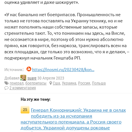
оценка удивляет и даже шокирует».
«У нас банально нет боеприпасов. Промышленность не
только не готова поставлять на Украину технику, но и не
может пополнять наши собственные запасы, которые
стремительно тают. То, что понимаем мы здесь, на Висле,
не осознается в мире, поэтому об этом нужно абсолютно
прямо, как говорится, без наркоза, транслировать всем на
всех площадках, где только это возможно, что я и делаю», –
подчеркнул начальник Генштаба РП.
Источник:
https://inosmi.ru/20230428/kon...
Добавил
suare
30 Апреля 2023
генерал
,
боеприпасы
Сша
,
Украина
,
Россия
,
Польша
2 комментария
На эту же тему:
Генерал Коморницкий: Украина не в силах
25
победить из-за исчерпания
наступательного потенциала, а Россия своего
добьется. Украиной допущены роковые