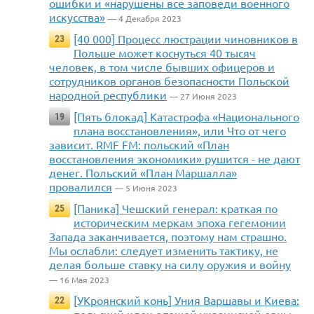
ошибки и «нарушены все заповеди военного
искусства»
— 4 Декабря 2023
[40 000] Процесс люстрации чиновников в
23
Польше может коснуться 40 тысяч
человек, в том числе бывших офицеров и
сотрудников органов безопасности Польской
народной республики
— 27 Июня 2023
[Пять блокад] Катастрофа «Национального
19
плана восстановления», или Что от чего
зависит. RMF FM: польский «План
восстановления экономики» рушится - не дают
денег. Польский «План Маршалла»
провалился
— 5 Июня 2023
[Паника] Чешский генерал: краткая по
25
историческим меркам эпоха гегемонии
Запада заканчивается, поэтому нам страшно.
Мы ослабли: следует изменить тактику, не
делая больше ставку на силу оружия и войну
— 16 Мая 2023
[УКроянский конь] Уния Варшавы и Киева:
22