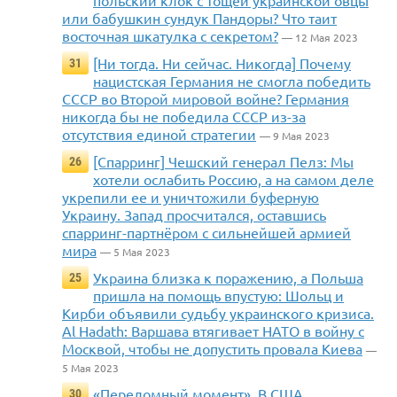
польский клок с тощей украинской овцы
или бабушкин сундук Пандоры? Что таит
восточная шкатулка с секретом?
— 12 Мая 2023
[Ни тогда. Ни сейчас. Никогда] Почему
31
нацистская Германия не смогла победить
СССР во Второй мировой войне? Германия
никогда бы не победила СССР из-за
отсутствия единой стратегии
— 9 Мая 2023
[Спарринг] Чешский генерал Пелз: Мы
26
хотели ослабить Россию, а на самом деле
укрепили ее и уничтожили буферную
Украину. Запад просчитался, оставшись
спарринг-партнёром с сильнейшей армией
мира
— 5 Мая 2023
Украина близка к поражению, а Польша
25
пришла на помощь впустую: Шольц и
Кирби объявили судьбу украинского кризиса.
Al Hadath: Варшава втягивает НАТО в войну с
Москвой, чтобы не допустить провала Киева
—
5 Мая 2023
«Переломный момент». В США
30