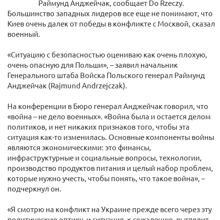
Раймунд Анджейчак, сообщает Do Rzeczy.
Большинство западных лидеров все еще не понимают, что
Киев очень далек от победы в конфликте с Москвой, сказал
военный.
«Ситуацию с безопасностью оцениваю как очень плохую,
очень опасную для Польши», – заявил начальник
Генерального штаба Войска Польского генерал Раймунд
Анджейчак (Rajmund Andrzejczak).
На конференции в Бюро генерал Анджейчак говорил, что
«война – не дело военных». «Война была и остается делом
политиков, и нет никаких признаков того, чтобы эта
ситуация как-то изменилась. Основные компоненты войны
являются экономическими: это финансы,
инфраструктурные и социальные вопросы, технологии,
производство продуктов питания и целый набор проблем,
которые нужно учесть, чтобы понять, что такое война», –
подчеркнул он.
«Я смотрю на конфликт на Украине прежде всего через эту
политическую оптику, и ситуация, к сожалению, выглядит