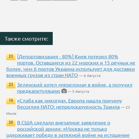
Также смотрите:
[Депортовизация - 80%] Киев потерял 80%
23
портов. Оставшиеся из 22 морских и 15 речных не
более, чем 6 портов Украина использует для доставки
военных грузов из стран НАТО
— 6 Августа
Зеленский хотел «перелома» в войне, а получил
23
предкапитуляцию
— 5 Августа
«Слаба как никогда». Европа нашла причину
16
бессилия НАТО: непредсказуемость Трампа
— 23
Июля
В США сделали внезапное заявление о
20
российской армии: «Москва не только
одерживает победу в затяжной войне на истощение