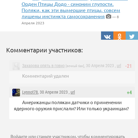
Орден Птицы Додо - синоним глупости.
Поляки, как эти вымершие птицы, совсем
лишены инстинкта самосохранения
— 8
Апреля 2023
Комментарии участников:
Захарова опять в говно
, 30 Апреля 2023 ,
url
-21
[вечный бан]
Комментарий удален
Lynnot78
, 30 Апреля 2023 ,
url
+4
Американцы полякам датчики о применении
ядерного оружия прислали? Или только украинцам?
Войдите
или
станьте участником
, чтобы комментировать