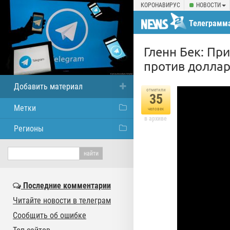
КОРОНАВИРУС
НОВОСТИ
Телеграмма
Гленн Бек: Пр
против доллар
Добавить материал
отметили
35
Метки
человек
в архиве
Регионы
Последние комментарии
Читайте новости в телеграм
Сообщить об ошибке