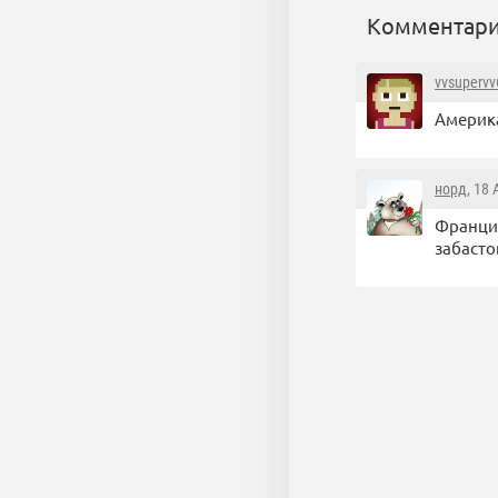
Комментари
vvsupervv
Америка
норд
, 18
Франция
забасто