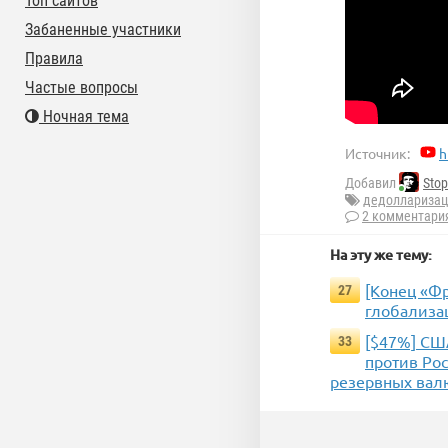
Топ сайтов
Забаненные участники
Правила
Частые вопросы
Ночная тема
Источник:
h
Добавил
Stop
дедолларизац
2 комментари
На эту же тему:
[Конец «Ф
27
глобализа
[$47%] СШ
33
против Ро
резервных вал