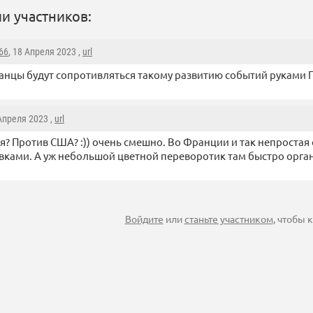
и участников:
66
, 18 Апреля 2023 ,
url
нцы будут сопротивляться такому развитию событий руками 
 Апреля 2023 ,
url
? Против США? :)) очень смешно. Во Франции и так непростая 
вками. А уж небольшой цветной переворотик там быстро орга
Войдите
или
станьте участником
, чтобы