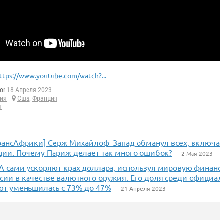
ttps://www.youtube.com/watch?...
or
18 Апреля 2023
ия
Сша
,
Франция
я
рансАфрики] Серж Михайлоф: Запад обманул всех, включа
ции. Почему Париж делает так много ошибок?
— 2 Мая 2023
А сами ускоряют крах доллара, используя мировую финан
ссии в качестве валютного оружия. Его доля среди офици
ют уменьшилась с 73% до 47%
— 21 Апреля 2023