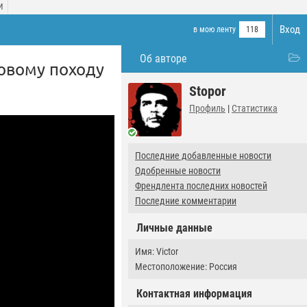
И
Вход
в мою ленту
118
Об авторе
товому походу
Stopor
Профиль
|
Статистика
Последние добавленные новости
Одобренные новости
Френдлента последних новостей
Последние комментарии
Личные данные
Имя: Victor
Местоположение: Россия
Контактная информация