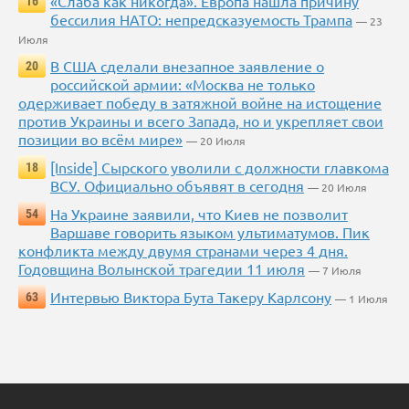
«Слаба как никогда». Европа нашла причину
16
бессилия НАТО: непредсказуемость Трампа
— 23
Июля
В США сделали внезапное заявление о
20
российской армии: «Москва не только
одерживает победу в затяжной войне на истощение
против Украины и всего Запада, но и укрепляет свои
позиции во всём мире»
— 20 Июля
[Inside] Сырского уволили с должности главкома
18
ВСУ. Официально объявят в сегодня
— 20 Июля
На Украине заявили, что Киев не позволит
54
Варшаве говорить языком ультиматумов. Пик
конфликта между двумя странами через 4 дня.
Годовщина Волынской трагедии 11 июля
— 7 Июля
Интервью Виктора Бута Такеру Карлсону
63
— 1 Июля