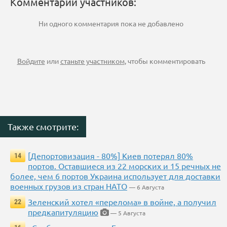
Комментарии участников:
Ни одного комментария пока не добавлено
Войдите
или
станьте участником
, чтобы комментировать
Также смотрите:
[Депортовизация - 80%] Киев потерял 80%
14
портов. Оставшиеся из 22 морских и 15 речных не
более, чем 6 портов Украина использует для доставки
военных грузов из стран НАТО
— 6 Августа
Зеленский хотел «перелома» в войне, а получил
22
предкапитуляцию
— 5 Августа