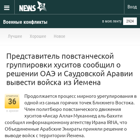
Вход
Военные конфликты
в мою ленту
2924
Лучшее
Хорошее
Новое
Представитель повстанческой
группировки хуситов сообщил о
решении ОАЭ и Саудовской Аравии
вывести войска из Йемена
Продолжается процесс мирного урегулирования в
отметили
36
одной из самых горячих точек Ближнего Востока.
Член политбюро повстанческого движения
в архиве
хуситов «Ансар Алла» Мухаммед аль-Бахити
сообщил информационному агентству Ирана IRNA, что
Объединенные Арабские Эмираты приняли решение о
выводе войск с территории Йемена.