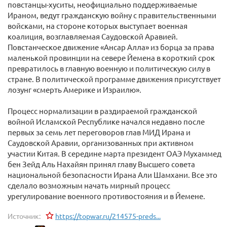
повстанцы-хуситы, неофициально поддерживаемые
Ираном, ведут гражданскую войну с правительственными
войсками, на стороне которых выступает военная
коалиция, возглавляемая Саудовской Аравией.
Повстанческое движение «Ансар Алла» из борца за права
маленькой провинции на севере Йемена в короткий срок
превратилось в главную военную и политическую силу в
стране. В политической программе движения присутствует
лозунг «смерть Америке и Израилю».
Процесс нормализации в раздираемой гражданской
войной Исламской Республике начался недавно после
первых за семь лет переговоров глав МИД Ирана и
Саудовской Аравии, организованных при активном
участии Китая. В середине марта президент ОАЭ Мухаммед
бен Зейд Аль Нахайян принял главу Высшего совета
национальной безопасности Ирана Али Шамхани. Все это
сделало возможным начать мирный процесс
урегулирование военного противостояния и в Йемене.
Источник:
https://topwar.ru/214575-preds...