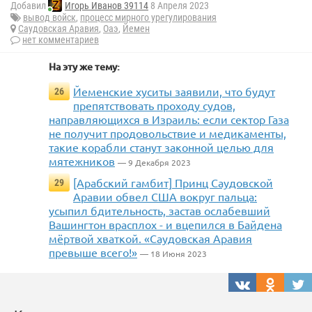
Добавил
Игорь Иванов 39114
8 Апреля 2023
вывод войск
,
процесс мирного урегулирования
Саудовская Аравия
,
Оаэ
,
Йемен
нет комментариев
На эту же тему:
Йеменские хуситы заявили, что будут
26
препятствовать проходу судов,
направляющихся в Израиль: если сектор Газа
не получит продовольствие и медикаменты,
такие корабли станут законной целью для
мятежников
— 9 Декабря 2023
[Арабский гамбит] Принц Саудовской
29
Аравии обвел США вокруг пальца:
усыпил бдительность, застав ослабевший
Вашингтон врасплох - и вцепился в Байдена
мёртвой хваткой. «Саудовская Аравия
превыше всего!»
— 18 Июня 2023