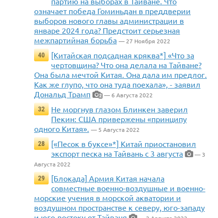
партию на выборах в Тайване. Что
означает победа Гоминьдан в преддверии
выборов нового главы администрации в
январе 2024 года? Предстоит серьезная
межпартийная борьба
— 27 Ноября 2022
[Китайская подсадная кряква*] «Что за
40
чертовщина? Что она делала на Тайване?
Она была мечтой Китая. Она дала им предлог.
Как же глупо, что она туда поехала», - заявил
Дональд Трамп
— 6 Августа 2022
2
Не моргнув глазом Блинкен заверил
32
Пекин: США привержены «принципу
одного Китая».
— 5 Августа 2022
[«Песок в буксе»*] Китай приостановил
28
экспорт песка на Тайвань с 3 августа
— 3
Августа 2022
[Блокада] Армия Китая начала
29
совместные военно-воздушные и военно-
морские учения в морской акватории и
воздушном пространстве к северу, юго-западу
и юго-востоку от Тайваня