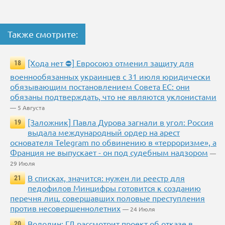
Также смотрите:
[Хода нет ⛔] Евросоюз отменил защиту для
18
военнообязанных украинцев с 31 июля юридически
обязывающим постановлением Совета ЕС: они
обязаны подтверждать, что не являются уклонистами
— 5 Августа
[Заложник] Павла Дурова загнали в угол: Россия
19
выдала международный ордер на арест
основателя Telegram по обвинению в «терроризме», а
Франция не выпускает - он под судебным надзором
—
29 Июля
В списках, значится: нужен ли реестр для
21
педофилов Минцифры готовится к созданию
перечня лиц, совершавших половые преступления
против несовершеннолетних
— 24 Июля
Володин: ГД рассмотрит проект об отказе в
20