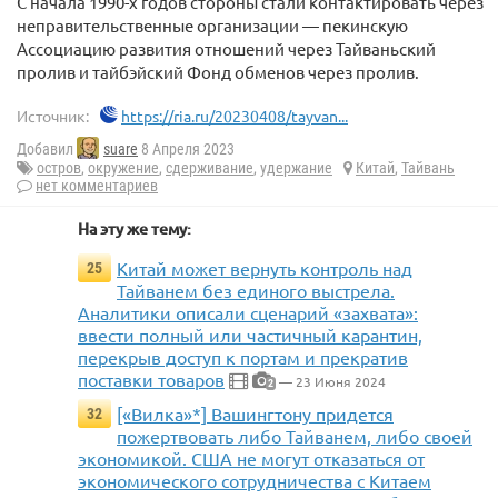
С начала 1990-х годов стороны стали контактировать через
неправительственные организации — пекинскую
Ассоциацию развития отношений через Тайваньский
пролив и тайбэйский Фонд обменов через пролив.
Источник:
https://ria.ru/20230408/tayvan...
Добавил
suare
8 Апреля 2023
остров
,
окружение
,
сдерживание
,
удержание
Китай
,
Тайвань
нет комментариев
На эту же тему:
Китай может вернуть контроль над
25
Тайванем без единого выстрела.
Аналитики описали сценарий «захвата»:
ввести полный или частичный карантин,
перекрыв доступ к портам и прекратив
поставки товаров
— 23 Июня 2024
2
[«Вилка»*] Вашингтону придется
32
пожертвовать либо Тайванем, либо своей
экономикой. США не могут отказаться от
экономического сотрудничества с Китаем