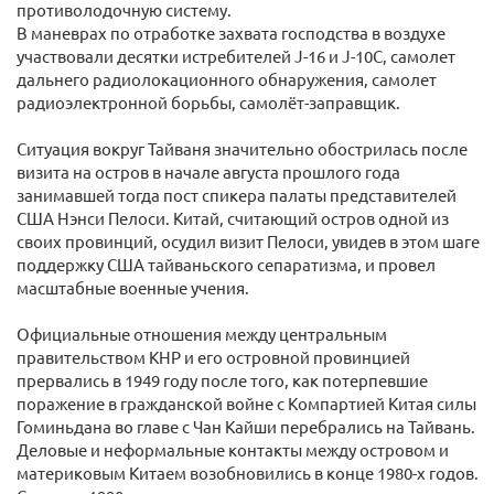
противолодочную систему.
В маневрах по отработке захвата господства в воздухе
участвовали десятки истребителей J-16 и J-10C, самолет
дальнего радиолокационного обнаружения, самолет
радиоэлектронной борьбы, самолёт-заправщик.
Ситуация вокруг Тайваня значительно обострилась после
визита на остров в начале августа прошлого года
занимавшей тогда пост спикера палаты представителей
США Нэнси Пелоси. Китай, считающий остров одной из
своих провинций, осудил визит Пелоси, увидев в этом шаге
поддержку США тайваньского сепаратизма, и провел
масштабные военные учения.
Официальные отношения между центральным
правительством КНР и его островной провинцией
прервались в 1949 году после того, как потерпевшие
поражение в гражданской войне с Компартией Китая силы
Гоминьдана во главе с Чан Кайши перебрались на Тайвань.
Деловые и неформальные контакты между островом и
материковым Китаем возобновились в конце 1980-х годов.