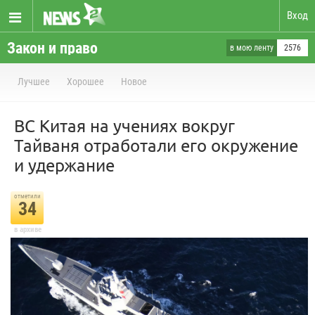
Вход
Закон и право
в мою ленту
2576
Лучшее
Хорошее
Новое
ВС Китая на учениях вокруг
Тайваня отработали его окружение
и удержание
отметили
34
в архиве