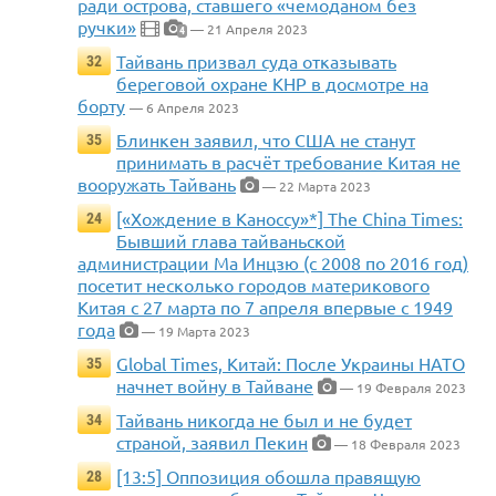
ради острова, ставшего «чемоданом без
ручки»
— 21 Апреля 2023
4
Тайвань призвал суда отказывать
32
береговой охране КНР в досмотре на
борту
— 6 Апреля 2023
Блинкен заявил, что США не станут
35
принимать в расчёт требование Китая не
вооружать Тайвань
— 22 Марта 2023
[«Хождение в Каноссу»*] The China Times:
24
Бывший глава тайваньской
администрации Ма Инцзю (с 2008 по 2016 год)
посетит несколько городов материкового
Китая с 27 марта по 7 апреля впервые с 1949
года
— 19 Марта 2023
Global Times, Китай: После Украины НАТО
35
начнет войну в Тайване
— 19 Февраля 2023
Тайвань никогда не был и не будет
34
страной, заявил Пекин
— 18 Февраля 2023
[13:5] Оппозиция обошла правящую
28