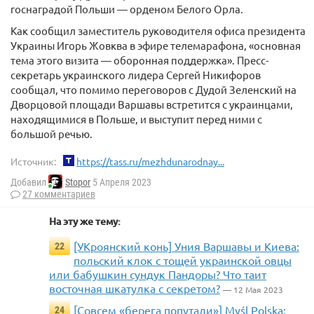
госнаградой Польши — орденом Белого Орла.
Как сообщил заместитель руководителя офиса президента
Украины Игорь Жовква в эфире телемарафона, «основная
тема этого визита — оборонная поддержка». Пресс-
секретарь украинского лидера Сергей Никифоров
сообщал, что помимо переговоров с Дудой Зеленский на
Дворцовой площади Варшавы встретится с украинцами,
находящимися в Польше, и выступит перед ними с
большой речью.
Источник:
https://tass.ru/mezhdunarodnay...
Добавил
Stopor
5 Апреля 2023
27 комментариев
На эту же тему:
[УКроянский конь] Уния Варшавы и Киева:
22
польский клок с тощей украинской овцы
или бабушкин сундук Пандоры? Что таит
восточная шкатулка с секретом?
— 12 Мая 2023
[Совсем «берега попутали»] Myśl Polska:
24