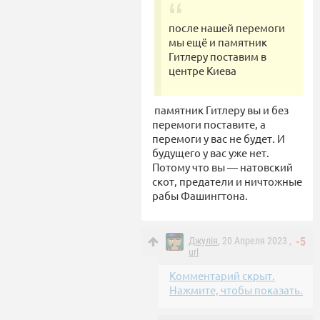
после нашей перемоги
мы ещё и памятник
Гитлеру поставим в
центре Киева
памятник Гитлеру вы и без
перемоги поставите, а
перемоги у вас не будет. И
будущего у вас уже нет.
Потому что вы — натовский
скот, предатели и ничтожные
рабы Фашингтона.
Джулiя
, 20 Апреля 2023 ,
-5
url
Комментарий скрыт.
Нажмите, чтобы показать.