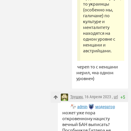
то украинцы
(особенно мы,
галичане) по
культуре и
менталитету
находятся на
одном уровне с
немцами и
австрийцами.
череп то с немцами
мерил, «на одном
уровне»)
Трушин
, 16 Апреля 2023 ,
url
+5
admin
модератор
может уже пора
откровенному нацисту
вечный БАН выписать?
Пособников Гитлера не