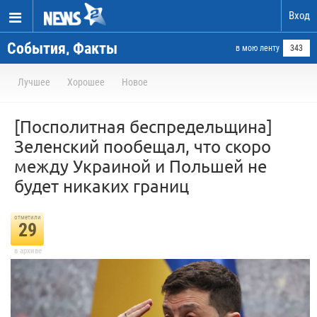
Вход
События, Факты
в мою ленту
343
Лучшее
Хорошее
Новое
[Посполитная беспредельщина]
Зеленский пообещал, что скоро
между Украиной и Польшей не
будет никаких границ
отметили
29
в архиве