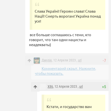
Слава Україні! Героям слава! Слава
Нації! Смерть ворогам! Україна понад
усе!
все больше соглашаюсь с теми, кто
говорит, что там одни нацисты и
неадекваты)
Джулiя
, 12 Апреля 2023 ,
url
-7
Комментарий скрыт. Нажмите,
чтобы показать.
X86
, 12 Апреля 2023 ,
url
+5
Кстати, и государство вам