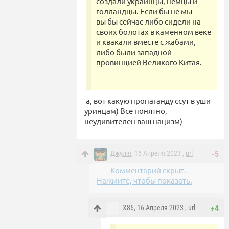
создали украинцы, немцы и
голландцы. Если бы не мы —
вы бы сейчас либо сидели на
своих болотах в каменном веке
и квакали вместе с жабами,
либо были западной
провинцией Великого Китая.
а, вот какую пропаганду ссут в уши
уринцам) Все понятно,
неудивителен ваш нацизм)
Джулiя
, 16 Апреля 2023 ,
url
-5
Комментарий скрыт.
Нажмите, чтобы показать.
X86
, 16 Апреля 2023 ,
url
+4