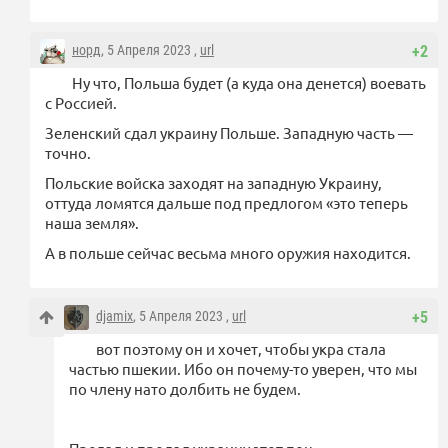
норд
, 5 Апреля 2023 ,
url
+2
Ну что, Польша будет (а куда она денется) воевать
с Россией.
Зеленский сдал украину Польше. Западную часть —
точно.
Польские войска заходят на западную Украину,
оттуда ломятся дальше под предлогом «это теперь
наша земля».
А в польше сейчас весьма много оружия находится.
djamix
, 5 Апреля 2023 ,
url
+5
вот поэтому он и хочет, чтобы укра стала
частью пшекии. Ибо он почему-то уверен, что мы
по члену нато долбить не будем.