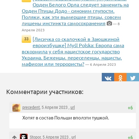
Орден Белого Орла следует заменить на
Орден Птицы Додо - синоним глупости.
Поляки, как эти вымершие птицы, совсем
лишены инстинкта самосохранения
— 8
Апреля 2023
[Лисичка со скалочкой в Заюшкиной
33
евроизбушке] Myśl Polska: Европа сама
вскормила у себя нацистское государство
Украина. Беженцы, переселенцы, нацисты,
мафиози или террористы?
— 6 Апреля 2023
Комментарии участников:
precedent
, 5 Апреля 2023 ,
url
+6
Хотят в состав Польши вползти тушкой.
Stopor
, 5 Апреля 2023 ,
url
+6