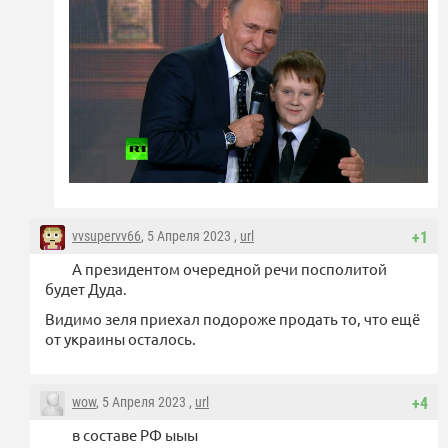
vvsupervv66
, 5 Апреля 2023 ,
url
+1
А президентом очередной речи посполитой
будет Дуда.
Видимо зеля приехал подороже продать то, что ещё
от украины осталось.
wow
, 5 Апреля 2023 ,
url
+4
в составе РФ ыыы