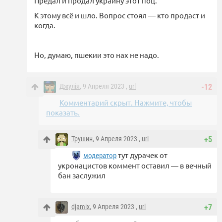
Предал и продал украину этот поц.
К этому всё и шло. Вопрос стоял — кто продаст и
когда.
Но, думаю, пшекии это нах не надо.
Джулiя
, 9 Апреля 2023 ,
url
-12
Комментарий скрыт. Нажмите, чтобы
показать.
Трушин
, 9 Апреля 2023 ,
url
+5
тут дурачек от
модератор
укронацистов коммент оставил — в вечный
бан заслужил
djamix
, 9 Апреля 2023 ,
url
+7