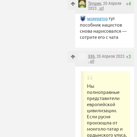
Трушин
, 20 Апреля
+4
2023 ,
url
тут
модератор
пособник нацистов
снова нарисовался —
сотрите его с чата
X86
, 20 Апреля 2023
+3
,
url
Мы
полноправные
представители
европейской
цивилизации.
Если русня
произошла от
монголо-татар и
ордынского улуса,