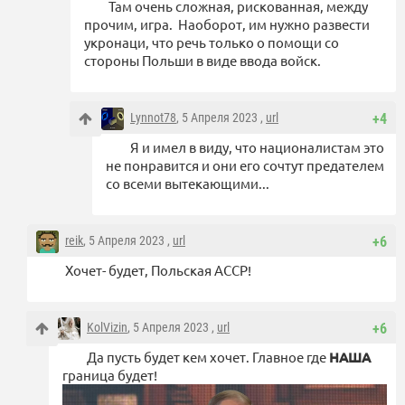
Там очень сложная, рискованная, между
прочим, игра. Наоборот, им нужно развести
укронаци, что речь только о помощи со
стороны Польши в виде ввода войск.
Lynnot78
, 5 Апреля 2023 ,
url
+4
Я и имел в виду, что националистам это
не понравится и они его сочтут предателем
со всеми вытекающими...
reik
, 5 Апреля 2023 ,
url
+6
Хочет- будет, Польская АССР!
KolVizin
, 5 Апреля 2023 ,
url
+6
Да пусть будет кем хочет. Главное где
НАША
граница будет!