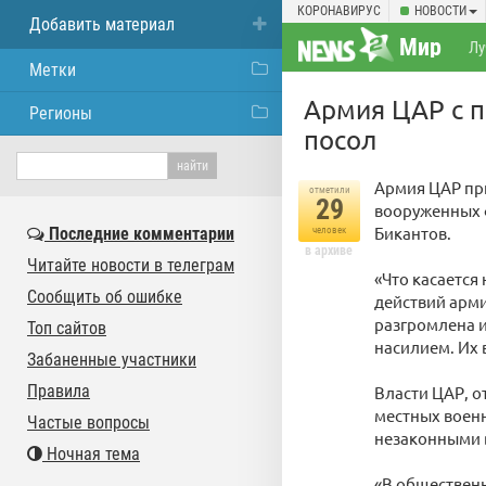
КОРОНАВИРУС
НОВОСТИ
Добавить материал
Мир
Лу
Метки
Армия ЦАР с 
Регионы
посол
Армия ЦАР пр
отметили
29
вооруженных 
Бикантов.
Последние комментарии
человек
в архиве
Читайте новости в телеграм
«Что касается
Сообщить об ошибке
действий арм
разгромлена 
Топ сайтов
насилием. Их 
Забаненные участники
Правила
Власти ЦАР, о
местных военн
Частые вопросы
незаконными
Ночная тема
«В общественн