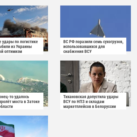
е удары по логистике
ВС РФ поразили семь сухогрузов,
ыбили из Украины
использовавшихся для
ый оптимизм
снабжения ВСУ
онец-то удалось
Тихановская допустила удары
пролёт моста в Затоке
ВСУ по НПЗ и складам
области
маркетплейсов в Белоруссии