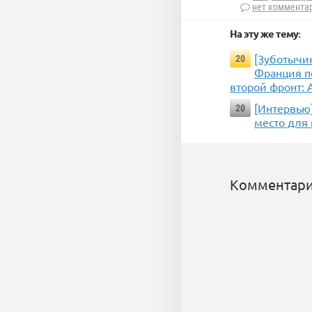
нет коммента
На эту же тему:
[Зуботычин
20
Франция п
второй фронт:
[Интервью
20
место для
Комментари