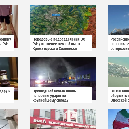
родину
Передовые подразделения ВС
Российски
га РФ
РФ уже менее чем в 5 км от
напрочь в
Краматорска и Славянска
осторожн
деру и
Прошедшей ночью вновь
ВС РФ нак
нанесены удары по
обрушить 
крупнейшему складу
Одесской 
украинского маркетплейса
Rozetka