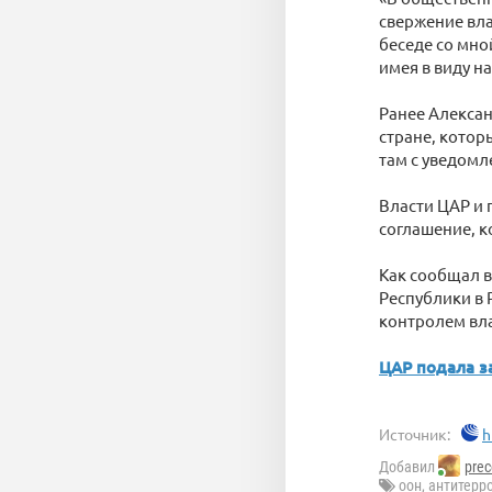
свержение вла
беседе со мно
имея в виду н
Ранее Алексан
стране, кото
там с уведомл
Власти ЦАР и 
соглашение, к
Как сообщал в
Республики в 
контролем вла
ЦАР подала з
Источник:
h
Добавил
prec
оон
,
антитерр