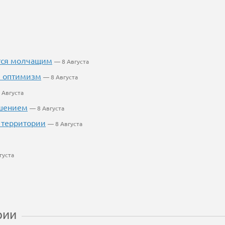
ется молчащим
— 8 Августа
й оптимизм
— 8 Августа
 Августа
ушением
— 8 Августа
 территории
— 8 Августа
густа
рии