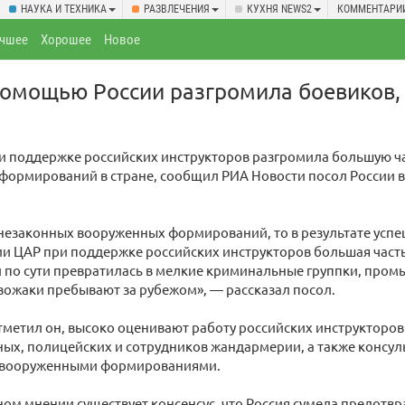
НАУКА И ТЕХНИКА
РАЗВЛЕЧЕНИЯ
КУХНЯ NEWS2
КОММЕНТАРИ
чшее
Хорошее
Новое
помощью России разгромила боевиков,
и поддержке российских инструкторов разгромила большую ч
формирований в стране, сообщил РИА Новости посол России в
 незаконных вооруженных формирований, то в результате ус
ии ЦАР при поддержке российских инструкторов большая час
и по сути превратилась в мелкие криминальные группки, пр
вожаки пребывают за рубежом», — рассказал посол.
тметил он, высоко оценивают работу российских инструкторов
ых, полицейских и сотрудников жандармерии, а также консуль
 вооруженными формированиями.
ом мнении существует консенсус, что Россия сумела предотвр