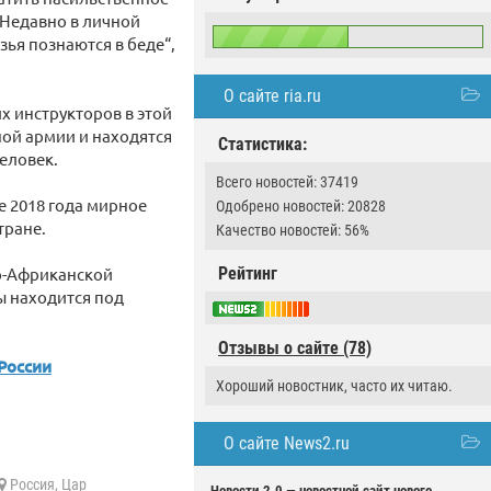
 Недавно в личной
ья познаются в беде“,
О сайте ria.ru
х инструкторов в этой
ой армии и находятся
Статистика:
еловек.
Всего новостей: 37419
е 2018 года мирное
Одобрено новостей: 20828
тране.
Качество новостей: 56%
но-Африканской
Рейтинг
ы находится под
Отзывы о сайте (78)
России
Хороший новостник, часто их читаю.
О сайте News2.ru
Россия
,
Цар
Новости 2.0 — новостной сайт нового