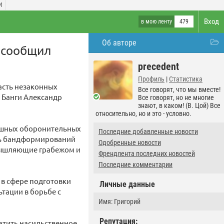
И
Вход
в мою ленту
479
Об авторе
 сообщил
precedent
Профиль
|
Статистика
асть незаконных
Все говорят, что мы вместе!
 Банги Александр
Все говорят, но не многие
знают, в каком! (В. Цой) Все
относительно, но и это - условно.
пешных оборонительных
Последние добавленные новости
ть бандформирований
Одобренные новости
омышляющие грабежом и
Френдлента последних новостей
Последние комментарии
 в сфере подготовки
Личные данные
тации в борьбе с
Имя: Григорий
Репутация:
атить насильственное