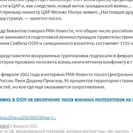
сти в ЦАР и, как следствие, новый виток гражданской войны…
й премьер-министр ЦАР Феликс Молуа заявил: „Настоящие друз
ашу страну», — заметил посол.
др Бикантов говорил РИА Новости, что общее число российски
рые занимаются подготовкой военнослужащих правительственн
ения Совбеза ООН и санкционного комитета, составляет 1135 ч
представители вооруженных группировок подписали в феврал
оторое призвано положить конец многолетнему конфликту в с
 феврале 2022 года в интервью РИА Новости посол Централь
России Леон Додону-Пунагаза, 95 процентов территории стран
стей, но кое-где еще оказывается сопротивление.
аявку в ООН на увеличение числа военных инструкторов из 
ttps://ria.ru/20230203/tsar-1...
edent
3 Февраля 2023
ор
,
вс рф
,
международный терроризм
,
военные инструкторы
,
чвк «вагнер»