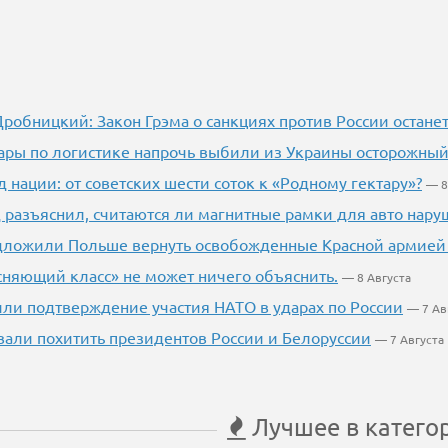
робницкий: Закон Грэма о санкциях против России остан
ары по логистике напрочь выбили из Украины осторожны
 нации: от советских шести соток к «Родному гектару»?
— 8
 разъяснил, считаются ли магнитные рамки для авто нар
едложили Польше вернуть освобожденные Красной армией
няющий класс» не может ничего объяснить.
— 8 Августа
ли подтверждение участия НАТО в ударах по России
— 7 Ав
вали похитить президентов России и Белоруссии
— 7 Августа
Лучшее в катего