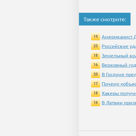
Также смотрите:
Американист Д
19
Российские уд
25
Земельный код
18
Верховный суд
16
В Госдуме пр
20
Почему «объяс
17
Хакеры получи
18
В Латвии приз
16