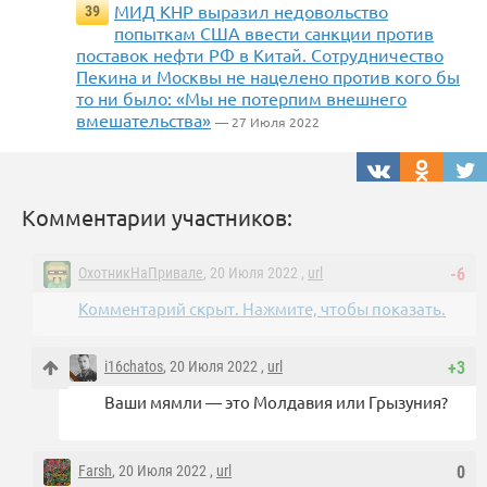
МИД КНР выразил недовольство
39
попыткам США ввести санкции против
поставок нефти РФ в Китай. Сотрудничество
Пекина и Москвы не нацелено против кого бы
то ни было: «Мы не потерпим внешнего
вмешательства»
— 27 Июля 2022
Комментарии участников:
ОхотникНаПривале
, 20 Июля 2022 ,
url
-6
Комментарий скрыт. Нажмите, чтобы показать.
i16chatos
, 20 Июля 2022 ,
url
+3
Ваши мямли — это Молдавия или Грызуния?
Farsh
, 20 Июля 2022 ,
url
0