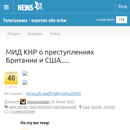
Вход
Телеграмма - коротко обо всём
в мою ленту
118
Лучшее
Хорошее
Новое
МИД КНР о преступлениях
Британии и США.....
отметили
40
в архиве
Источник:
https://t.me/h1ghl1ghts/2642
Добавил
Никандрович
20 Июля 2022
мид китая
,
преступления американцев
Сша
,
Китай
,
Англия
3 комментария
На эту же тему: