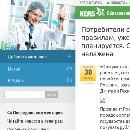
КОРОНАВИРУС
НОВОСТИ
Образовани
Потребители с
правилам, уже
планируется. 
налажена
Добавить материал
«Они уже откл
отметили
Метки
30
работает, сист
новой системе
человек
Регионы
в архиве
России», - за
Дмитрий Песко
Президент Рос
Последние комментарии
порядок оплат
государства д
Читайте новости в телеграм
покупать рубл
Сообщить об ошибке