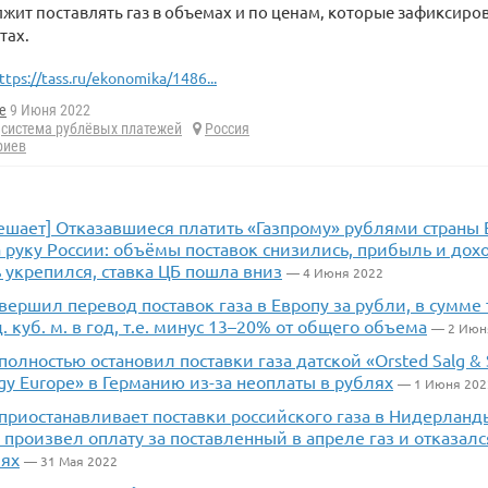
жит поставлять газ в объемах и по ценам, которые зафиксир
тах.
ttps://tass.ru/ekonomika/1486...
e
9 Июня 2022
,
система рублёвых платежей
Россия
риев
мешает] Отказавшиеся платить «Газпрому» рублями страны
а руку России: объёмы поставок снизились, прибыль и до
 укрепился, ставка ЦБ пошла вниз
— 4 Июня 2022
вершил перевод поставок газа в Европу за рубли, в сумме
. куб. м. в год, т.е. минус 13–20% от общего объема
— 2 Июн
полностью остановил поставки газа датской «Orsted Salg & S
rgy Europe» в Германию из-за неоплаты в рублях
— 1 Июня 202
приостанавливает поставки российского газа в Нидерланд
е произвел оплату за поставленный в апреле газ и отказал
лях
— 31 Мая 2022