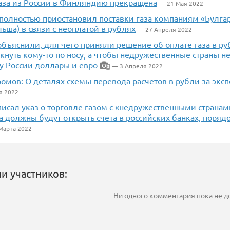
газа из России в Финляндию прекращена
— 21 Мая 2022
полностью приостановил поставки газа компаниям «Булгар
ьша) в связи с неоплатой в рублях
— 27 Апреля 2022
бъяснили, для чего приняли решение об оплате газа в руб
нуть кому-то по носу, а чтобы недружественные страны не
у России доллары и евро
— 3 Апреля 2022
3
омов: О деталях схемы перевода расчетов в рубли за эксп
я 2022
исал указ о торговле газом с «недружественными странам
а должны будут открыть счета в российских банках, порядок
Марта 2022
и участников:
Ни одного комментария пока не 