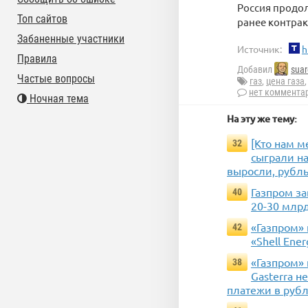
Россия продол
Топ сайтов
ранее контрак
Забаненные участники
Источник:
h
Правила
Добавил
suar
Частые вопросы
газ
,
цена газа
нет коммента
Ночная тема
На эту же тему:
[Кто нам 
32
сыграли н
выросли, рубль
Газпром за
40
20-30 млрд
«Газпром» 
42
«Shell Ene
«Газпром» 
38
Gasterra н
платежи в руб