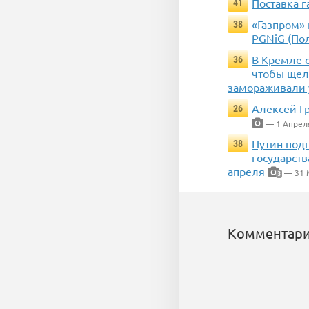
Поставка 
41
«Газпром» 
38
PGNiG (Пол
В Кремле о
36
чтобы щелк
замораживали 
Алексей Гр
26
— 1 Апрел
Путин подп
38
государств
апреля
— 31 
3
Комментари