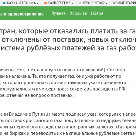
НАУКА И ТЕХНИКА
РАЗВЛЕЧЕНИЯ
КУХНЯ NEWS2
КОММЕНТАРИ
Лучшее
Хорошее
Новое
е и здравоохранение
тран, которые отказались платить за г
 отключены от поставок, новых отклю
Система рублёвых платежей за газ рабо
ючены. Нет, [не планируется новых отключений]. Система
ема налажена. Те, кто получает газ, они уже работают по
, которая прописана в соответствующем указе президента
явил журналистам в четверг пресс-секретарь президента РФ
в, отвечая на вопрос о поставках.
сии Владимир Путин 31 марта подписал указ, которым с 1 апр
ы поставок российского газа покупателями из недружественны
олжны перечислять средства в иностранных валютах в Газпром
и на биржах и переводить их на специальные рублевые счета 