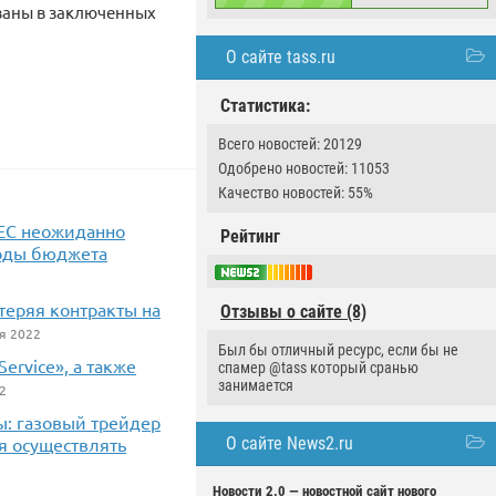
ованы в заключенных
О сайте tass.ru
Статистика:
Всего новостей: 20129
Одобрено новостей: 11053
Качество новостей: 55%
 ЕС неожиданно
Рейтинг
ходы бюджета
 теряя контракты на
Отзывы о сайте (8)
я 2022
Был бы отличный ресурс, если бы не
ervice», а также
спамер @tass который сранью
занимается
2
ы: газовый трейдер
О сайте News2.ru
ся осуществлять
Новости 2.0 — новостной сайт нового