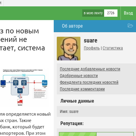
И
Вход
в мою ленту
2726
Об авторе
аз по новым
чений не
suare
тает, система
Профиль
|
Статистика
Последние добавленные новости
Одобренные новости
Френдлента последних новостей
Последние комментарии
Личные данные
Имя: suare
еля определяется новый
х стран. Такие
Репутация:
банк, который будет
импортеров. При этом