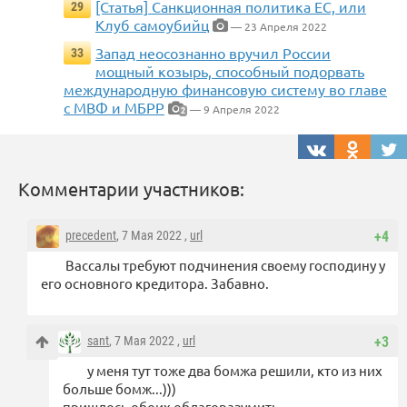
[Статья] Cанкционная политика ЕС, или
29
Клуб самоубийц
— 23 Апреля 2022
Запад неосознанно вручил России
33
мощный козырь, способный подорвать
международную финансовую систему во главе
с МВФ и МБРР
— 9 Апреля 2022
2
Комментарии участников:
precedent
, 7 Мая 2022 ,
url
+4
Вассалы требуют подчинения своему господину у
его основного кредитора. Забавно.
sant
, 7 Мая 2022 ,
url
+3
у меня тут тоже два бомжа решили, кто из них
больше бомж...)))
пришлось обоих облагоразумить...