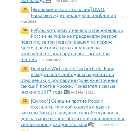
мат Западу
— 18 Мая 2022
[Экономическая эвтаназия] DWN:
35
Евросоюз ждет рекордная стагфляция
— 9
Мая 2022
Рубль, которому с началом спецоперации
36
России на Украине предрекали резкое
падение, за три недели вышел на первое
место в рейтинге самых крепких по
отношению к доллару валют - агентство
Reuters
— 7 Мая 2022
Deutsche Wirtschafts Nachrichten: Евро
32
находится в «свободном падении» по
отношению к доллару на фоне ужесточения
санкций против России. Показатели самые
низкие с 2017 года
— 3 Мая 2022
2
[Силок*] Санкции против России
33
оказались «палкой о двух концах» и
загнали Запад в ловушку: способствуя росту
цен на сырье и энергоносители, они привели к
увеличению доходов Москвы
— 2 Мая 2022
3