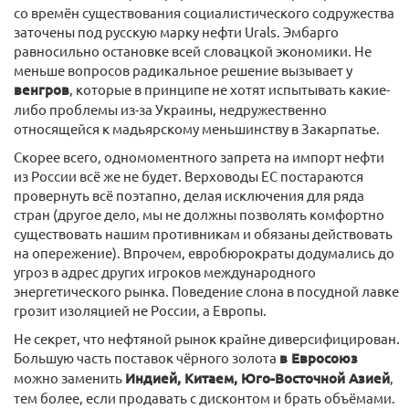
со времён существования социалистического содружества
заточены под русскую марку нефти Urals. Эмбарго
равносильно остановке всей словацкой экономики. Не
меньше вопросов радикальное решение вызывает у
венгров
, которые в принципе не хотят испытывать какие-
либо проблемы из-за Украины, недружественно
относящейся к мадьярскому меньшинству в Закарпатье.
Скорее всего, одномоментного запрета на импорт нефти
из России всё же не будет. Верховоды ЕС постараются
провернуть всё поэтапно, делая исключения для ряда
стран (другое дело, мы не должны позволять комфортно
существовать нашим противникам и обязаны действовать
на опережение). Впрочем, евробюрократы додумались до
угроз в адрес других игроков международного
энергетического рынка. Поведение слона в посудной лавке
грозит изоляцией не России, а Европы.
Не секрет, что нефтяной рынок крайне диверсифицирован.
Большую часть поставок чёрного золота
в Евросоюз
можно заменить
Индией, Китаем, Юго-Восточной Азией
,
тем более, если продавать с дисконтом и брать объёмами.