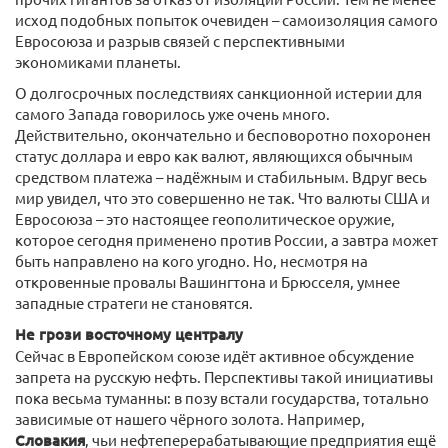
исход подобных попыток очевиден – самоизоляция самого
Евросоюза и разрыв связей с перспективными
экономиками планеты.
О долгосрочных последствиях санкционной истерии для
самого Запада говорилось уже очень много.
Действительно, окончательно и бесповоротно похоронен
статус доллара и евро как валют, являющихся обычным
средством платежа – надёжным и стабильным. Вдруг весь
мир увидел, что это совершенно не так. Что валюты США и
Евросоюза – это настоящее геополитическое оружие,
которое сегодня применено против России, а завтра может
быть направлено на кого угодно. Но, несмотря на
откровенные провалы Вашингтона и Брюсселя, умнее
западные стратеги не становятся.
Не грози восточному централу
Сейчас в Европейском союзе идёт активное обсуждение
запрета на русскую нефть. Перспективы такой инициативы
пока весьма туманны: в позу встали государства, тотально
зависимые от нашего чёрного золота. Например,
Словакия
, чьи нефтеперерабатывающие предприятия ещё