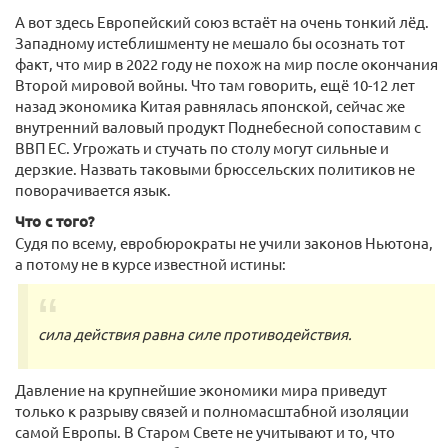
А вот здесь Европейский союз встаёт на очень тонкий лёд.
Западному истеблишменту не мешало бы осознать тот
факт, что мир в 2022 году не похож на мир после окончания
Второй мировой войны. Что там говорить, ещё 10-12 лет
назад экономика Китая равнялась японской, сейчас же
внутренний валовый продукт Поднебесной сопоставим с
ВВП ЕС. Угрожать и стучать по столу могут сильные и
дерзкие. Назвать таковыми брюссельских политиков не
поворачивается язык.
Что с того?
Судя по всему, евробюрократы не учили законов Ньютона,
а потому не в курсе известной истины:
сила действия равна силе противодействия.
Давление на крупнейшие экономики мира приведут
только к разрыву связей и полномасштабной изоляции
самой Европы. В Старом Свете не учитывают и то, что