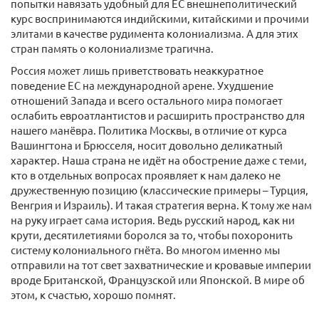
попытки навязать удобный для ЕС внешнеполитический
курс воспринимаются индийскими, китайскими и прочими
элитами в качестве рудимента колониализма. А для этих
стран память о колониализме трагична.
Россия может лишь приветствовать неаккуратное
поведение ЕС на международной арене. Ухудшение
отношений Запада и всего остального мира помогает
ослабить евроатлантистов и расширить пространство для
нашего манёвра. Политика Москвы, в отличие от курса
Вашингтона и Брюсселя, носит довольно деликатный
характер. Наша страна не идёт на обострение даже с теми,
кто в отдельных вопросах проявляет к нам далеко не
дружественную позицию (классические примеры – Турция,
Венгрия и Израиль). И такая стратегия верна. К тому же нам
на руку играет сама история. Ведь русский народ, как ни
крути, десятилетиями боролся за то, чтобы похоронить
систему колониального гнёта. Во многом именно мы
отправили на тот свет захватнические и кровавые империи
вроде Британской, Французской или Японской. В мире об
этом, к счастью, хорошо помнят.