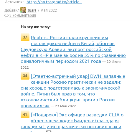
Источник:
https://nn.tsargrad.tv/article...
Добавил
suare
7 Мая 2022
3 комментария
На эту же тему:
Reuters: Россия стала крупнейшим
37
поставщиком нефти в Китай, обогнав
Саудовскую Аравии: экспорт российской
нефти в КНР в мае вырос на 55% по сравнению
с аналогичным периодом 2021 года
— 20 Июня
2022
[Ответно-встречный удар] DWN: западные
34
санкции Россию практически не задели:
она хорошо подготовилась к экономической
войне. Путин был прав в том, что
«экономический блицкриг против России
провалился»
— 23 Мая 2022
[«Подарок»] Экс-офицер разведки США о
41
«блестящем ходе» Байдена: благодаря
санкциям Путин практически поставил шах и