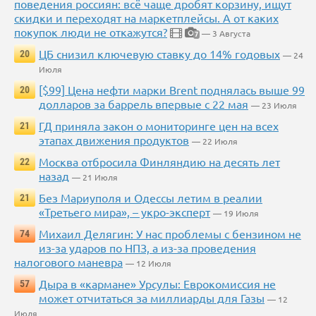
поведения россиян: всё чаще дробят корзину, ищут
скидки и переходят на маркетплейсы. А от каких
покупок люди не откажутся?
— 3 Августа
7
ЦБ снизил ключевую ставку до 14% годовых
20
— 24
Июля
[$99] Цена нефти марки Brent поднялась выше 99
20
долларов за баррель впервые с 22 мая
— 23 Июля
ГД приняла закон о мониторинге цен на всех
21
этапах движения продуктов
— 22 Июля
Москва отбросила Финляндию на десять лет
22
назад
— 21 Июля
Без Мариуполя и Одессы летим в реалии
21
«Третьего мира», – укро-эксперт
— 19 Июля
Михаил Делягин: У нас проблемы с бензином не
74
из-за ударов по НПЗ, а из-за проведения
налогового маневра
— 12 Июля
Дыра в «кармане» Урсулы: Еврокомиссия не
57
может отчитаться за миллиарды для Газы
— 12
Июля