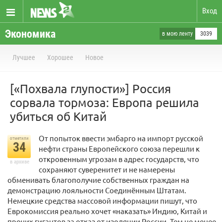
Вход
Экономика
в мою ленту
3039
Лучшее
Хорошее
Новое
[«Похвала глупости»] Россия
сорвала тормоза: Европа решила
убиться об Китай
От попыток ввести эмбарго на импорт русской
отметили
34
нефти страны Европейского союза перешли к
откровенным угрозам в адрес государств, что
в архиве
сохраняют суверенитет и не намерены
обменивать благополучие собственных граждан на
демонстрацию лояльности Соединённым Штатам.
Немецкие средства массовой информации пишут, что
Еврокомиссия реально хочет «наказать» Индию, Китай и
прочих гигантов за отказ от изоляции России. Тем не менее