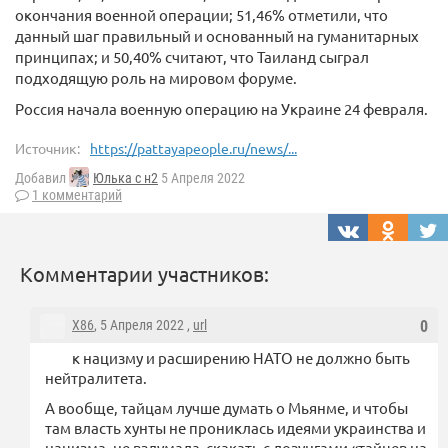
окончания военной операции; 51,46% отметили, что
данный шаг правильный и основанный на гуманитарных
принципах; и 50,40% считают, что Таиланд сыграл
подходящую роль на мировом форуме.
Россия начала военную операцию на Украине 24 февраля.
Источник:
https://pattayapeople.ru/news/...
Добавил
Юлька с н2
5 Апреля 2022
1 комментарий
Комментарии участников:
X86
, 5 Апреля 2022 ,
url
0
к нацизму и расширению НАТО не должно быть
нейтралитета.
А вообще, тайцам лучше думать о Мьянме, и чтобы
там власть хунты не прониклась идеями украинства и
нацизма, не вздумала скакать с лозунгами «тайцев на