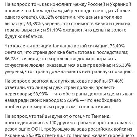
На вопрос о том, как конфликт между Россией и Украиной
повлияет на Таиланд (каждый респондент мог дать более
одного ответа), 88,32% ответили, что цены на топливо
вырастут; 63,39% уверены, что стоимость жизни и цены на
товары вырастут; и 51,19% ожидают, что цены на золото
будут колебаться.
Что касается позиции Таиланда в этой ситуации, 75,40%
считают, что страна должна быть готова к последствиям;
66,78% заявили, что королевство должно выразить
сочувствие людям, оказавшимся в центре войны; и 56,33%
уверены, что страна должна занять нейтральную позицию.
На вопрос о возможных путях выхода из войны 57,46%
ответили, что лидеры двух стран должны провести
переговоры; 53,93% — что обе страны должны сделать шаг
назад ради своих народов; 52,69% — что необходимо
прибегнуть к мирным средствам, а не к насилию.
На вопрос, что тайцы думают о том, что Таиланд,
присоединившись к 140 другим странам и проголосовал за
резолюцию ООН, требующую вывода российских войск из
Украины, 56,59% ответили, что Таиланд желает скорейшего