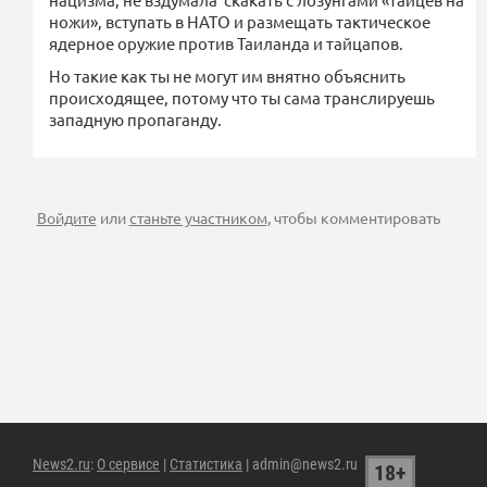
ножи», вступать в НАТО и размещать тактическое
ядерное оружие против Таиланда и тайцапов.
Но такие как ты не могут им внятно объяснить
происходящее, потому что ты сама транслируешь
западную пропаганду.
Войдите
или
станьте участником
, чтобы комментировать
News2.ru
:
О сервисе
|
Статистика
| admin@news2.ru
18+