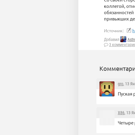
коллегой, отм
обязанностей 
привыкших де
Источник:
h
Добавил
Astr
3 комментари
Комментари
gro
, 13 Я
Пуская 
X86
, 13 
Четыре 