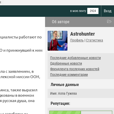
И
Вход
в мою ленту
2924
Об авторе
Astrohunter
ециалисты работают по
Профиль
|
Статистика
ТО и примкнувшей к ним
Последние добавленные новости
Одобренные новости
Френдлента последних новостей
а с заявлением, в
Последние комментарии
плексной миссии ООН,
Личные данные
янса, также выразил
Имя: Алла Гужева
одкованы в военном
я русская душа, она
Репутация:
ен с зарубежным