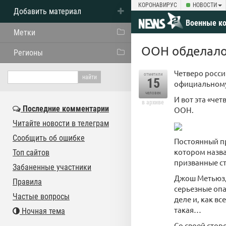
КОРОНАВИРУС
НОВОСТИ
Добавить материал
Военные к
Метки
ООН обделалос
Регионы
Четверо росси
отметили
15
официальному
человек
И вот эта «че
в архиве
Последние комментарии
ООН.
Читайте новости в телеграм
Сообщить об ошибке
Постоянный п
котором назв
Топ сайтов
призванные ст
Забаненные участники
Джош Метьюз,
Правила
серьезные опа
Частые вопросы
деле и, как вс
такая…
Ночная тема
Со своей стор