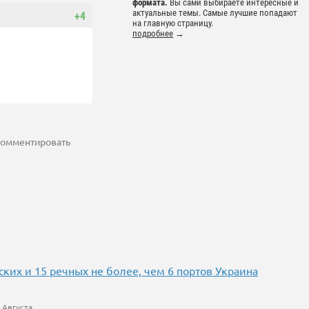
формата.
Вы сами выбираете интересные и
актуальные темы. Самые лучшие попадают
+4
на главную страницу.
подробнее
→
 комментировать
ких и 15 речных не более, чем 6 портов Украина
 Августа