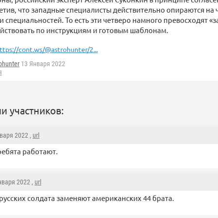
етив, что западные специалисты действительно опираются на
и специальностей. То есть эти четверо намного превосходят «
йствовать по инструкциям и готовым шаблонам.
ttps://cont.ws/@astrohunter/2...
ohunter
13 Января 2022
я
и участников:
нваря 2022 ,
url
ребята работают.
Января 2022 ,
url
русских солдата заменяют американских 44 брата.