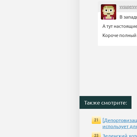
vvsupervv
В запад
А тут настоящи
Короче полный
Также смотрите:
[Депортовизац
21
использует дл
Зеленский хот
23