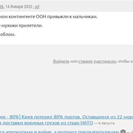
66
, 14 Января 2022 ,
url
ном контингенте ООН привыкли к мальчикам.
е мужики прилетели.
 облом.
Войдите
или
станьте участником
, чтобы
ия - 80%] Киев потерял 80% портов. Оставшиеся из 22 морс
я доставки военных грузов из стран НАТО
— 6 Августа
ел «перелома» в войне, а получил предкапитуляцию
— 5