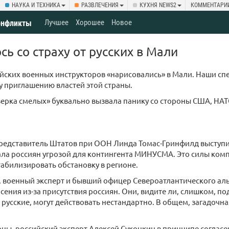
НАУКА И ТЕХНИКА
РАЗВЛЕЧЕНИЯ
КУХНЯ NEWS2
КОММЕНТАРИ
Лучшее
Хорошее
Новое
онфликты
ь со страху от русских в Мали
йских военных инструкторов «нарисовались» в Мали. Наши сп
 приглашению властей этой страны.
тверка смелых» буквально вызвала панику со стороны США, НА
редставитель Штатов при ООН Линда Томас-Гринфилд выступил
ала россиян угрозой для контингента МИНУСМА. Это силы ком
абилизировать обстановку в регионе.
 военный эксперт и бывший офицер Североатлантического аль
сения из-за присутствия россиян. Они, видите ли, слишком, п
е русские, могут действовать нестандартно. В общем, загадочна
оны, российский эксперт Алексей Суконкин в принципе соглас