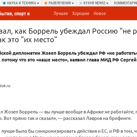
НАУКА И ТЕХНИКА
РАЗВЛЕЧЕНИЯ
КУХНЯ NEWS2
КОММЕНТАРИ
бытия, спорт и
Лучшее
Хорошее
Новое
овсюду
зал, как Боррель убеждал Россию "не р
ак это "их место"
йской дипломатии Жозеп Боррель убеждал РФ «не работать
, потому что это «наше место», заявил глава МИД РФ Сергей
tok.ru
ал Жозеп Боррель — вы лучше вообще в Африке не работайте,
о. Вот прямо так и сказал», — рассказал Лавров на брифинге.
, лучше было бы синхронизировать действия и ЕС, и РФ в том, ч