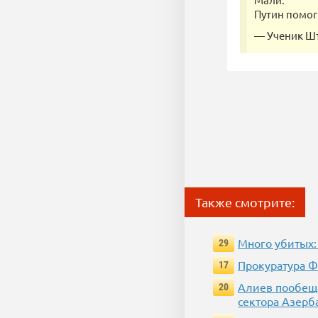
Путин помо
— Ученик Ш
Также смотрите:
Много убитых:
29
Прокуратура Ф
17
Алиев пообеща
20
сектора Азерб