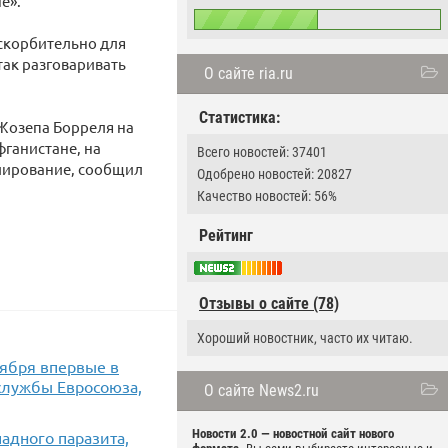
е».
оскорбительно для
так разговаривать
О сайте ria.ru
Статистика:
 Жозепа Борреля на
фганистане, на
Всего новостей: 37401
улирование, сообщил
Одобрено новостей: 20827
Качество новостей: 56%
Рейтинг
Отзывы о сайте (78)
Хороший новостник, часто их читаю.
тября впервые в
службы Евросоюза,
О сайте News2.ru
Новости 2.0 — новостной сайт нового
падного паразита,