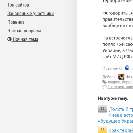
терроризмом —
Топ сайтов
«А говорить „
Забаненные участники
правительства
Правила
вообще ни с к
Частые вопросы
На встрече гл
Ночная тема
полях 76-й се
Украине, в Ма
сайт МИД РФ в
Источник:
h
Добавил
Ник
лавров
,
борре
2 комментари
На эту же тему:
[Толстый 
17
Киеве вст
«будущее Украи
Крах теори
26