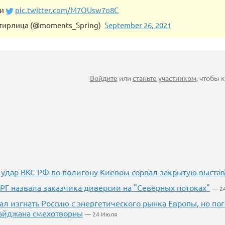
ги
pic.twitter.com/M7OUsw7o8C
тирлица (@moments_Spring)
September 26, 2021
Войдите
или
станьте участником
, чтобы
 удар ВКС РФ по полигону Киевом сорвал закрытую выста
РГ назвала заказчика диверсии на "Северных потоках"
— 2
л изгнать Россию с энергетического рынка Европы, но п
айджана смехотворны
— 24 Июля