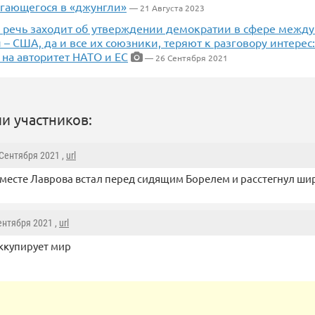
ргающегося в «джунгли»
— 21 Августа 2023
о речь заходит об утверждении демократии в сфере межд
– США, да и все их союзники, теряют к разговору интерес: 
 на авторитет НАТО и ЕС
— 26 Сентября 2021
и участников:
 Сентября 2021 ,
url
 месте Лаврова встал перед сидящим Борелем и расстегнул шир
Сентября 2021 ,
url
ккупирует мир