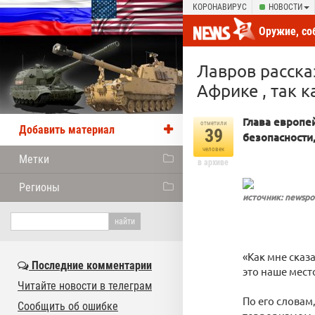
КОРОНАВИРУС
НОВОСТИ
Оружие, со
новости от
Лавров расска
Африке , так к
Глава европе
отметили
Добавить материал
39
безопасности
человек
Метки
в архиве
Регионы
источник: newspo
«Как мне сказ
Последние комментарии
это наше мест
Читайте новости в телеграм
По его словам
Сообщить об ошибке