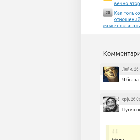
вечно вто
Как тольк
20
отношений 
может посягать
Комментари
Лайм
, 26
Я бы на
срф
, 26 
Путин о
Мали.