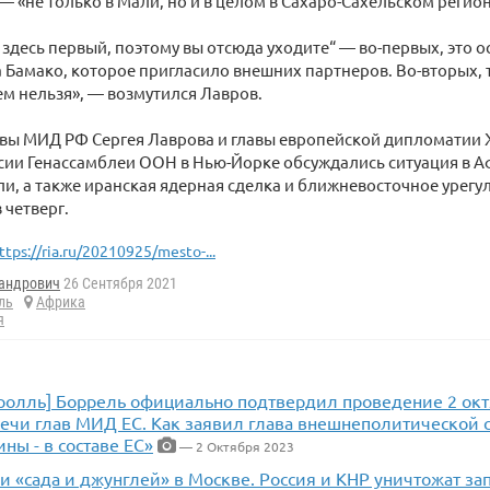
 «не только в Мали, но и в целом в Сахаро-Сахельском регион
я здесь первый, поэтому вы отсюда уходите“ — во-первых, это 
 Бамако, которое пригласило внешних партнеров. Во-вторых, 
ем нельзя», — возмутился Лавров.
авы МИД РФ Сергея Лаврова и главы европейской дипломатии
ссии Генассамблеи ООН в Нью-Йорке обсуждались ситуация в А
ли, а также иранская ядерная сделка и ближневосточное урег
 четверг.
ttps://ria.ru/20210925/mesto-...
андрович
26 Сентября 2021
ль
Африка
я
тролль] Боррель официально подтвердил проведение 2 ок
речи глав МИД ЕС. Как заявил глава внешнеполитической 
ны - в составе ЕС»
— 2 Октября 2023
и «сада и джунглей» в Москве. Россия и КНР уничтожат за