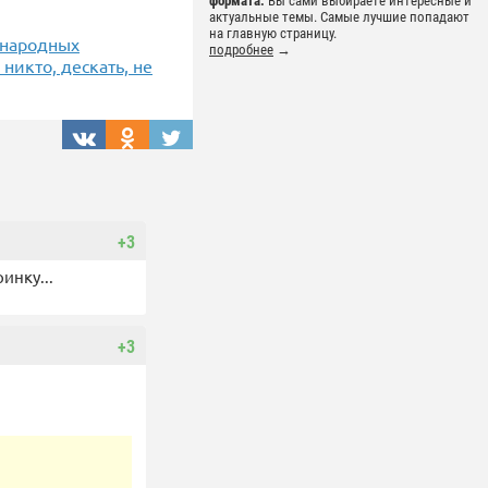
формата.
Вы сами выбираете интересные и
актуальные темы. Самые лучшие попадают
на главную страницу.
ународных
подробнее
→
никто, дескать, не
+3
инку...
+3