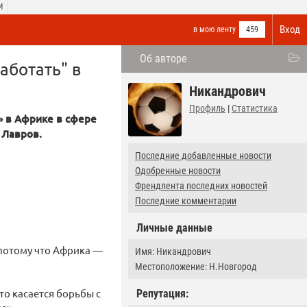
И
Вход
в мою ленту
459
Об авторе
аботать" в
Никандрович
Профиль
|
Статистика
» в Африке в сфере
 Лавров.
Последние добавленные новости
Одобренные новости
Френдлента последних новостей
Последние комментарии
Личные данные
 потому что Африка —
Имя: Никандрович
Местоположение: Н.Новгород
то касается борьбы с
Репутация: