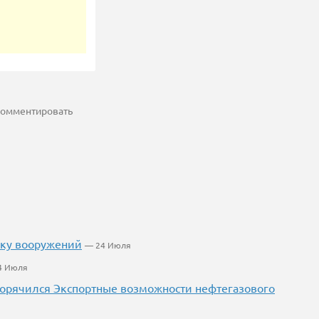
 комментировать
вку вооружений
— 24 Июля
4 Июля
огорячился Экспортные возможности нефтегазового