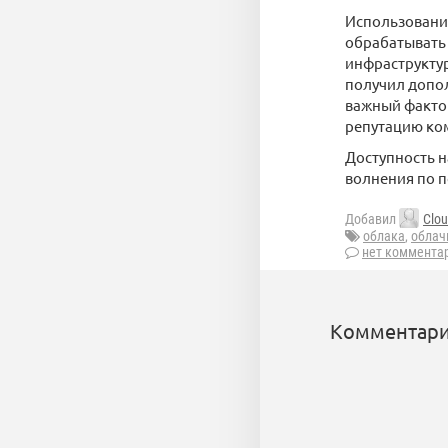
Использование
обрабатывать 
инфраструкту
получил допол
важный фактор
репутацию ко
Доступность н
волнения по п
Добавил
Clo
облака
,
облач
нет коммента
Комментари