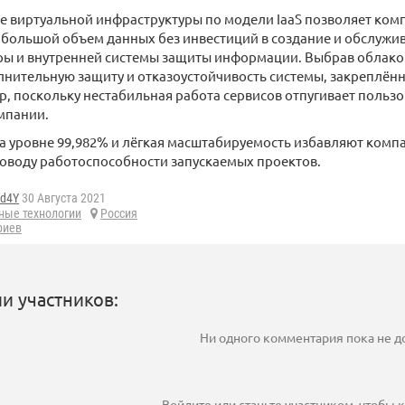
 виртуальной инфраструктуры по модели IaaS позволяет ком
большой объем данных без инвестиций в создание и обслужи
ры и внутренней системы защиты информации. Выбрав облако
нительную защиту и отказоустойчивость системы, закреплённу
, поскольку нестабильная работа сервисов отпугивает пользо
мпании.
а уровне 99,982% и лёгкая масштабируемость избавляют ком
оводу работоспособности запускаемых проектов.
ud4Y
30 Августа 2021
ные технологии
Россия
риев
и участников:
Ни одного комментария пока не 
Войдите
или
станьте участником
, чтобы