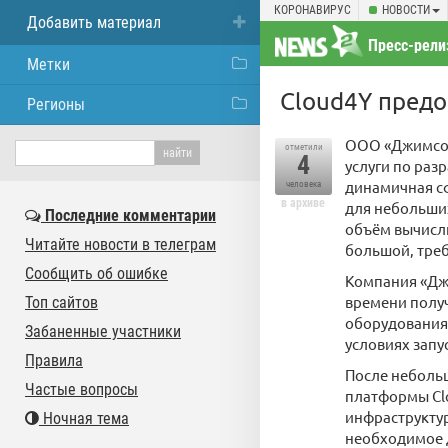
КОРОНАВИРУС
НОВОСТИ
Добавить материал
Пресс-рели
Метки
Cloud4Y пред
Регионы
ООО «Джимсоф
отметили
4
услуги по раз
динамичная сф
человека
в архиве
для небольших
Последние комментарии
объём вычисли
Читайте новости в телеграм
большой, тре
Сообщить об ошибке
Компания «Дж
времени получ
Топ сайтов
оборудования.
Забаненные участники
условиях запу
Правила
После неболь
Частые вопросы
платформы Cl
инфраструктур
Ночная тема
необходимое 