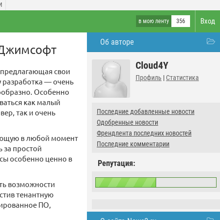
И
Вход
в мою ленту
356
Об авторе
 Джимсофт
Cloud4Y
 предлагающая свои
Профиль
|
Статистика
у разработка — очень
сообразно. Особенно
ваться как малый
ер, так и очень
Последние добавленные новости
Одобренные новости
Френдлента последних новостей
яющую в любой момент
Последние комментарии
 за простой
сы особенно ценно в
Репутация:
ить возможности
стив тенантную
зированное ПО,