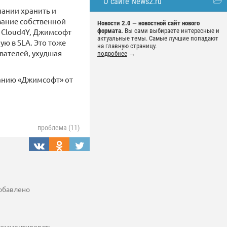
О сайте News2.ru
пании хранить и
вание собственной
Новости 2.0 — новостной сайт нового
 Cloud4Y, Джимсофт
формата.
Вы сами выбираете интересные и
актуальные темы. Самые лучшие попадают
ю в SLA. Это тоже
на главную страницу.
вателей, ухудшая
подробнее
→
панию «Джимсофт» от
проблема (11)
добавлено
 комментировать