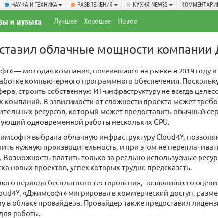
НАУКА И ТЕХНИКА
РАЗВЛЕЧЕНИЯ
КУХНЯ NEWS2
КОММЕНТАРИ
Лучшее
Хорошее
Новое
зы и музыка
оставил облачные мощности компании
т» — молодая компания, появившаяся на рынке в 2019 году и
работке компьютерного программного обеспечения. Поскольк
ера, строить собственную ИТ-инфраструктуру не всегда целе
 компаний. В зависимости от сложности проекта может требо
тельных ресурсов, который может предоставить обычный серв
бующий одновременной работы нескольких GPU.
имсофт» выбрала облачную инфраструктуру Cloud4Y, позвол
ить нужную производительность, и при этом не переплачивать
 Возможность платить только за реально используемые ресур
ска новых проектов, успех которых трудно предсказать.
шого периода бесплатного тестирования, позволившего оцен
oud4Y, «Джимсофт» мигрировал в коммерческий доступ, разме
у в облаке провайдера. Провайдер также предоставил лицен
для работы.