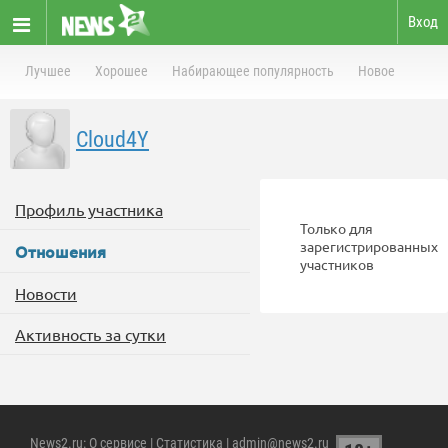
Вход
Лучшее
Хорошее
Набирающее популярность
Новое
Cloud4Y
Профиль участника
Только для
зарегистрированных
Отношения
участников
Новости
Активность за сутки
News2.ru
:
О сервисе
|
Статистика
| admin@news2.ru