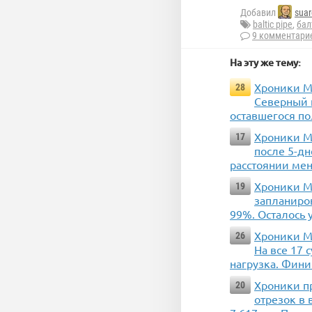
Добавил
suar
baltic pipe
,
бал
9 комментари
На эту же тему:
Хроники МГ
28
Северный 
оставшегося по
Хроники МГ
17
после 5-дн
расстоянии ме
Хроники М
19
запланиро
99%. Осталось 
Хроники МГ
26
На все 17
нагрузка. Фини
Хроники пр
20
отрезок в