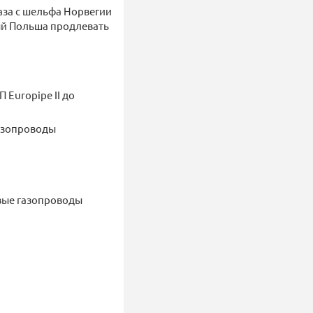
газа с шельфа Норвегии
рый Польша продлевать
Europipe II до
газопроводы
овые газопроводы