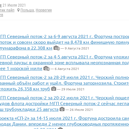
e
21 Июля 2021
тик пайп
Польша
,
Норвегия
ев
П Северный поток-2 за 6-9 августа 2021 г. Фортуна постр
поток и совсем скоро выйдет на 8,478 км финишную прям
лумарафона в 22,308 км
— 9 Августа 2021
2
П Северный поток-2 за 4-5 августа 2021 г. Фортуна уложи
евной паузы: в охранной зоне всплывала неопознанная по
нее 1 морской мили
— 6 Августа 2021
3
ГП Северный поток-2 за 28-29 июля 2021 г. Черский полн
ванный объём работ и ушёл. Фортуна затормозила. Строит
уложить 26,358 км труб
— 29 Июля 2021
П Северный поток-2 за 20-22 июля 2021 г. Черский пошел
 судов флота достройки МГП Северный поток-2 сейчас лег
ш трубоукладки 25 августа
— 26 Июля 2021
оекта «СП-2» за 14-15 июля 2021 г. Фортуна достроила с
 водах Дании, впереди 2 менее глубоководных протяженно