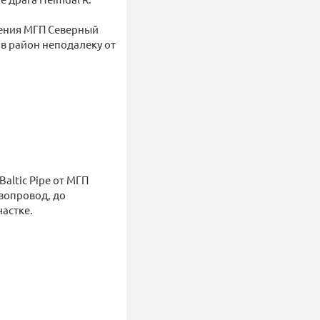
ечения МГП Северный
е в район неподалеку от
altic Pipe от МГП
азопровод, до
астке.