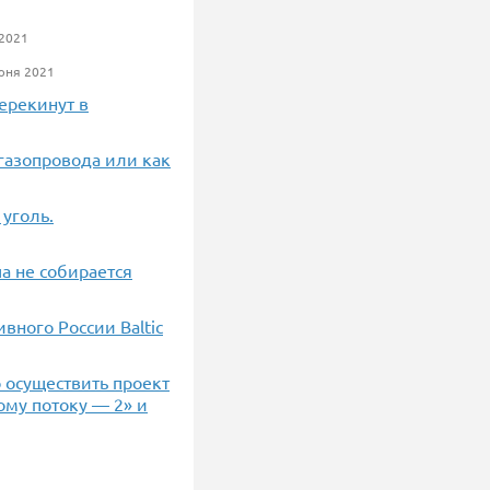
2021
юня 2021
ерекинут в
газопровода или как
уголь.
а не собирается
вного России Baltic
 осуществить проект
ному потоку — 2» и