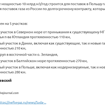
pe мощностью 10 млрд м3/год строится для поставок в Польшу 
 поставок газа из России по долгосрочному контракту, кото
ен на 5 участков:
участок в Северном море от примыкания к существующему МГП 
ья п-ва Ютландия протяженностью 110 км,
ый участок в Дании, включая как существующие, так и новые 
нностью 210 км,
руп в восточной части о. Зеландия,
участок в Балтийском море протяженностью 270 км,
ый участок в Польше, включая как модернизируемые, так и н
нностью 280 км.
жевский
livejournal.com
ttps://neftegaz.ru/news/Suda-...