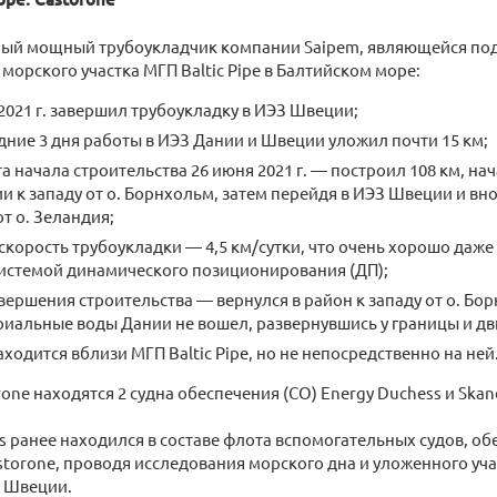
амый мощный трубоукладчик компании Saipem, являющейся по
 морского участка МГП Baltic Pipe в Балтийском море:
2021 г. завершил трубоукладку в ИЭЗ Швеции;
дние 3 дня работы в ИЭЗ Дании и Швеции уложил почти 15 км;
а начала строительства 26 июня 2021 г. — построил 108 км, н
и к западу от о. Борнхольм, затем перейдя в ИЭЗ Швеции и вн
от о. Зеландия;
скорость трубоукладки — 4,5 км/сутки, что очень хорошо даж
системой динамического позиционирования (ДП);
вершения строительства — вернулся в район к западу от о. Бор
иальные воды Дании не вошел, развернувшись у границы и дв
аходится вблизи МГП Baltic Pipe, но не непосредственно на ней
one находятся 2 судна обеспечения (СО) Energy Duchess и Skand
s ранее находился в составе флота вспомогательных судов, 
torone, проводя исследования морского дна и уложенного уча
и Швеции.