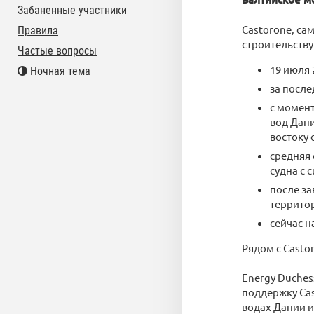
Забаненные участники
Castorone, с
Правила
строительству
Частые вопросы
19 июля 
Ночная тема
за после
с момент
вод Дани
востоку 
средняя 
судна с 
после за
территор
сейчас н
Рядом с Castor
Energy Duches
поддержку Cas
водах Дании 