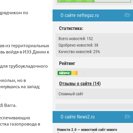
дрядчиком по
О сайте neftegaz.ru
Статистика:
Всего новостей: 152
ачав из территориальных
Одобрено новостей: 38
овь войдя в ИЭЗ Дании к
Качество новостей: 25%
Рейтинг
е для трубоукладочного
нхольм, но в
Отзывы о сайте (14)
инувшись на запад;
.
Спамный сайт
i Barra.
О сайте News2.ru
обеспечивающих
стка газопровода в
Новости 2.0 — новостной сайт нового