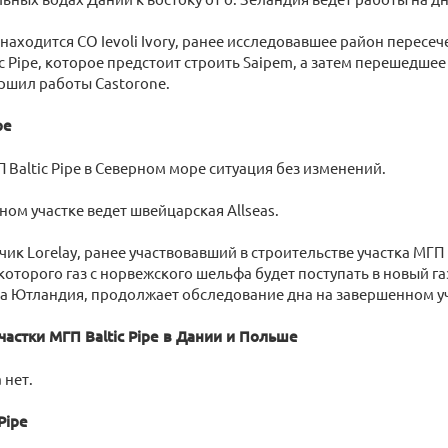
 находится СО Ievoli Ivory, ранее исследовавшее район перес
ic Pipe, которое предстоит строить Saipem, а затем перешедше
ршил работы Castorone.
ре
П Baltic Pipe в Северном море ситуация без изменений.
ном участке ведет швейцарская Allseas.
ик Lorelay, ранее участвовавший в строительстве участка МГП B
з которого газ с норвежского шельфа будет поступать в новый г
а Ютландия, продолжает обследование дна на завершенном уч
астки МГП Baltic Pipe в Дании и Польше
 нет.
Pipe