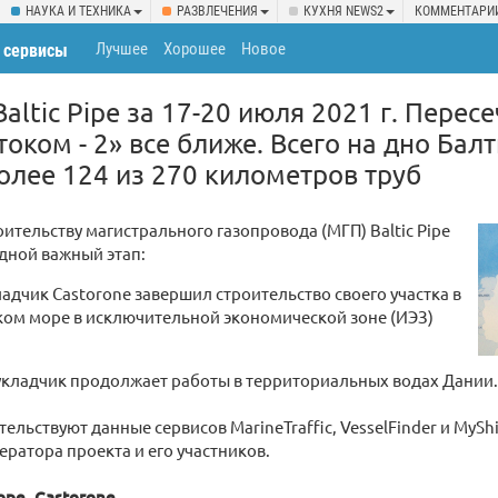
НАУКА И ТЕХНИКА
РАЗВЛЕЧЕНИЯ
КУХНЯ NEWS2
КОММЕНТАРИ
Лучшее
Хорошее
Новое
 сервисы
ltic Pipe за 17-20 июля 2021 г. Пересе
оком - 2» все ближе. Всего на дно Бал
олее 124 из 270 километров труб
оительству магистрального газопровода (МГП) Baltic Pipe
дной важный этап:
адчик Castorone завершил строительство своего участка в
ком море в исключительной экономической зоне (ИЭЗ)
укладчик продолжает работы в территориальных водах Дании.
ельствуют данные сервисов MarineTraffic, VesselFinder и MyShi
ратора проекта и его участников.
оре. Castorone