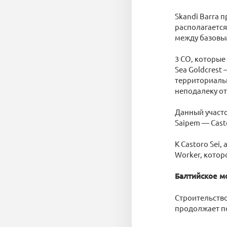
Skandi Barra 
располагается 
между базовым
3 СО, которые 
Sea Goldcrest
территориальн
неподалеку от 
Данный участо
Saipem — Casto
К Castoro Sei
Worker, котор
Балтийское мо
Строительство
продолжает по