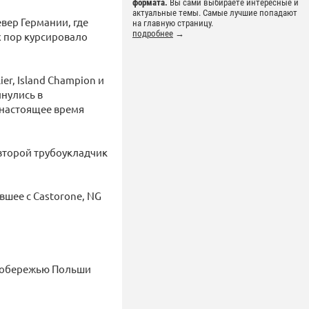
формата.
Вы сами выбираете интересные и
актуальные темы. Самые лучшие попадают
вер Германии, где
на главную страницу.
подробнее
→
ех пор курсировало
er, Island Champion и
инулись в
 настоящее время
 второй трубоукладчик
вшее с Castorone, NG
к побережью Польши