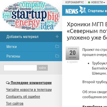
КОРОНАВИРУС
НОВОСТИ
Стартапы и
Хроники МГП Ba
«Северным пот
уложено уже б
Добавить материал
Метки
Проект по стр
отметили
20
прошел очере
Регионы
человек
в архиве
Трубоукл
Балтийс
Швеции.
Второй трубо
Последние комментарии
Читайте новости в телеграм
Об этом свидет
Сообщить об ошибке
сообщения опе
Топ сайтов
Балтийское м