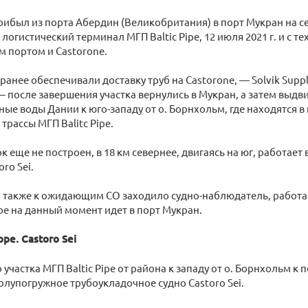
прибыл из порта Абердин (Великобритания) в порт Мукран на се
логистический терминал МГП Baltic Pipe, 12 июля 2021 г. и с т
 портом и Castorone.
ранее обеспечивали доставку труб на Castorone, — Solvik Suppli
 — после завершения участка вернулись в Мукран, а затем выдв
ые воды Дании к юго-западу от о. Борнхольм, где находятся в
трассы МГП Balitc Pipe.
к еще не построен, в 18 км севернее, двигаясь на юг, работает
ro Sei.
, а также к ожидающим СО заходило судно-наблюдатель, работа
ое на данный момент идет в порт Мукран.
ре. Castoro Sei
 участка МГП Baltic Pipe от района к западу от о. Борнхольм 
лупогружное трубоукладочное судно Castoro Sei.