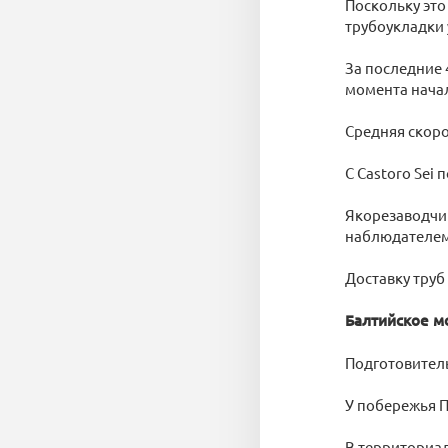
Поскольку это
трубоукладки у
За последние 4
момента начал
Средняя скоро
С Castoro Sei
Якорезаводчик
наблюдателем 
Доставку труб 
Балтийское м
Подготовител
У побережья П
В территориал