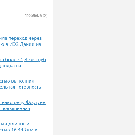
проблема (2)
оила переход через
ую в ИЭЗ Дании из
ла более 1,8 км труб
длодка на
остью выполнил
ельная готовность
 навстречу Фортуне.
ла повышенная
амый длинный
стью 16,448 км и