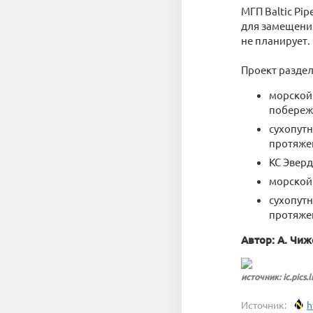
МГП Baltic Pi
для замещения
не планирует.
Проект раздел
морской 
побереж
сухопутн
протяже
КС Эверд
морской 
сухопутн
протяже
Автор: А. Чи
источник: ic.pics.
Источник:
h