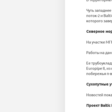
Чуть западнее
поток-2 и Balt
которого заве
Северное мо
На участке МГ
Работы на дан
Ее трубоукладч
Europipe II, и
побережья п-в
Сухопутные уч
Новостей пока
Проект Baltic 