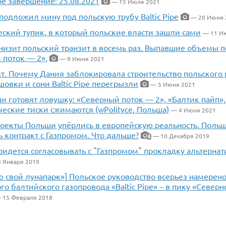
ое завершение: 25.08.2021
— 15 Июля 2021
подложил мину под польскую трубу Baltic Pipe
— 20 Июня 
ский тупик, в который польские власти зашли сами
— 11 И
низит польский транзит в восемь раз. Выпавшие объемы п
 поток — 2»,
— 9 Июня 2021
т. Почему Дания заблокировала строительство польского 
овки и сони Baltic Pipe перегрызли
— 5 Июня 2021
 готовят ловушку: «Северный поток — 2», «Балтик пайп», 
еские тиски сжимаются (wPolityce, Польша)
— 4 Июня 2021
роекты Польши упёрлись в европейскую реальность. Польш
 контракт с Газпромом. Что дальше?
— 10 Декабря 2019
8
идется согласовывать с "Газпромом" прокладку альтернати
 Января 2019
ю свой лунапарк»] Польское руководство всерьез намерено
го балтийского газопровода «Baltic Pipe» – в пику «Север
 15 Февраля 2018