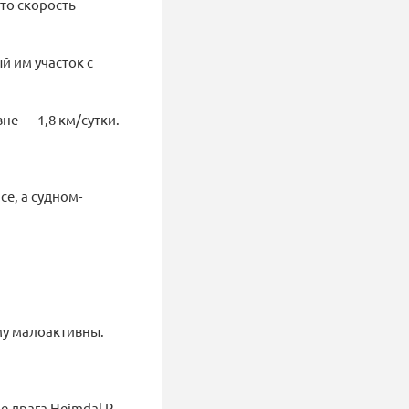
то скорость
й им участок с
не — 1,8 км/сутки.
e, а судном-
му малоактивны.
е драга Heimdal R.