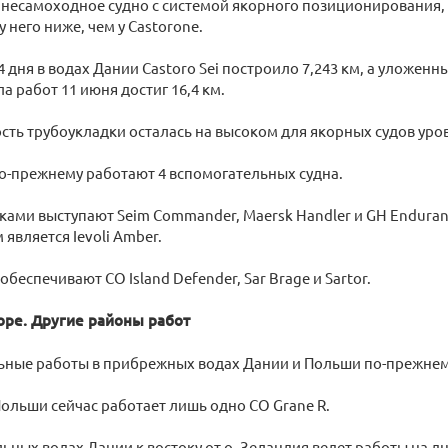
 несамоходное судно с системой якорного позиционирования, 
 него ниже, чем у Castorone.
 дня в водах Дании Castoro Sei построило 7,243 км, а уложенны
а работ 11 июня достиг 16,4 км.
сть трубоукладки осталась на высоком для якорных судов уров
 по-прежнему работают 4 вспомогательных судна.
ами выступают Seim Commander, Maersk Handler и GH Enduranc
является Ievoli Amber.
обеспечивают СО Island Defender, Sar Brage и Sartor.
оре. Другие районы работ
ьные работы в прибрежных водах Дании и Польши по-прежне
ольши сейчас работает лишь одно СО Grane R.
ьных водах Дании к востоку от о. Зеландия ведет работы на дн