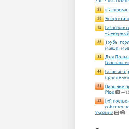
7,617 км. Полн
«Газпром» 
28
Энергетиче
28
Газпром» с
32
«Северный
Трубы горя
36
мыши, мыш
Для Польши
34
Геополитич
Газовые п
44
продлевать
Варшаве пр
51
Pipe
— 28
[«Я постро
52
собственно
Украине
—