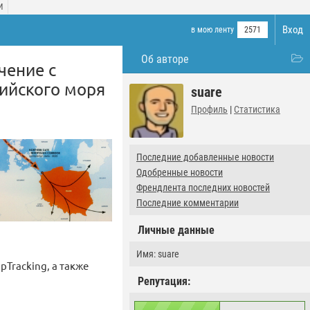
И
Вход
в мою ленту
2571
Об авторе
чение с
тийского моря
suare
Профиль
|
Статистика
Последние добавленные новости
Одобренные новости
Френдлента последних новостей
Последние комментарии
Личные данные
Имя: suare
pTracking, а также
Репутация: