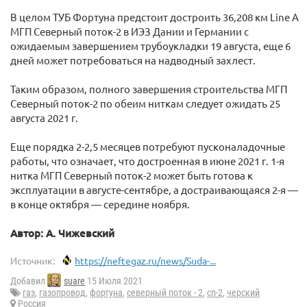
В целом ТУБ Фортуна предстоит достроить 36,208 км Line A
МГП Северный поток-2 в ИЭЗ Дании и Германии с
ожидаемым завершением трубоукладки 19 августа, еще 6
дней может потребоваться на надводный захлест.
Таким образом, полного завершения строительства МГП
Северный поток-2 по обеим ниткам следует ожидать 25
августа 2021 г.
Еще порядка 2-2,5 месяцев потребуют пусконаладочные
работы, что означает, что достроенная в июне 2021 г. 1-я
нитка МГП Северный поток-2 может быть готова к
эксплуатации в августе-сентябре, а достраивающаяся 2-я —
в конце октября — середине ноября.
Автор: А. Чижевский
Источник:
https://neftegaz.ru/news/Suda-...
Добавил
suare
15 Июля 2021
газ
,
газопровод
,
фортуна
,
северный поток - 2
,
сп-2
,
черский
Россия