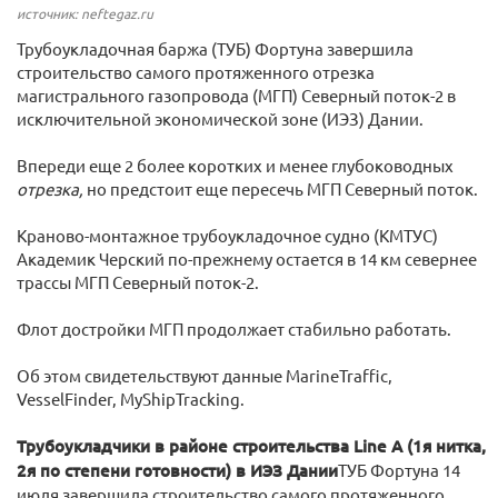
источник: neftegaz.ru
Трубоукладочная баржа (ТУБ) Фортуна завершила
строительство самого протяженного отрезка
магистрального газопровода (МГП) Северный поток-2 в
исключительной экономической зоне (ИЭЗ) Дании.
Впереди еще 2 более коротких и менее глубоководных
отрезка,
но предстоит еще пересечь МГП Северный поток.
Краново-монтажное трубоукладочное судно (КМТУС)
Академик Черский по-прежнему остается в 14 км севернее
трассы МГП Северный поток-2.
Флот достройки МГП продолжает стабильно работать.
Об этом свидетельствуют данные MarineTraffic,
VesselFinder, MyShipTracking.
Трубоукладчики в районе строительства Line A (1я нитка,
2я по степени готовности) в ИЭЗ Дании
ТУБ Фортуна 14
июля завершила строительство самого протяженного