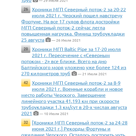
— 29 Июля 2021
Хроники МГП Северный поток-2 за 20-22
26
июля 2021 г. Черский пошел навстречу
Фортуне. На все 17 судов флота достройки
МГП Северный поток-2 сейчас легла
повышенная нагрузка. Финиш трубоукладки
25 августа
— 26 Июля 2021
Хроники МГП Baltic Pipe за 17-20 июля
20
2021 г. Пересечение с «Северным
потоком - 2» все ближе. Всего на дно
Балтийского моря уложено уже более 124 из
270 километров труб
— 21 Июля 2021
Хроники МГП Северный поток-2 за 8-9
42
июля 2021 г. Военные корабли и новое
место работы Черского. Завершение
линейного участка 41,193 км при скорости
трубоукладки 1,3 км/сут в 20-х числах августа
2021
— 10 Июля 2021
[Хроники МГП Северный поток-2 за 24-28
32
июня 2021 г.] Рекорды Фортуны и
ожидание Черского. Осталось достроить чуть