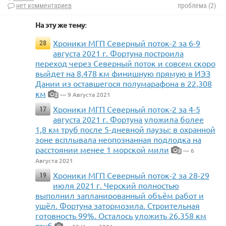
нет комментариев
проблема (2)
На эту же тему:
Хроники МГП Северный поток-2 за 6-9
28
августа 2021 г. Фортуна построила
переход через Северный поток и совсем скоро
выйдет на 8,478 км финишную прямую в ИЭЗ
Дании из оставшегося полумарафона в 22,308
км
— 9 Августа 2021
2
Хроники МГП Северный поток-2 за 4-5
17
августа 2021 г. Фортуна уложила более
1,8 км труб после 5-дневной паузы: в охранной
зоне всплывала неопознанная подлодка на
расстоянии менее 1 морской мили
— 6
3
Августа 2021
Хроники МГП Северный поток-2 за 28-29
19
июля 2021 г. Черский полностью
выполнил запланированный объём работ и
ушёл. Фортуна затормозила. Строительная
готовность 99%. Осталось уложить 26,358 км
труб