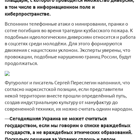
плацдарм, с которого проводится множество диверсий,
в том числе в информационном поле и
киберпространстве.
Вспомним телефонные атаки о минировании, пранки о
сотне погибших во время трагедии кузбасского пожара. К
подобным идеологическим диверсиям относится и работа
в соцсетях среди молодёжи. Для этого формируются
движения с нацистским уклоном. Эксперты уверены, что
провокации, подобные нарушению границ России, будут
продолжаться.
Футуролог и писатель Сергей Переслегин напомнил, что
согласно марксистской позиции, если представители
некой территории вместе прошли определённый путь,
создав индустриальную культуру от мануфактур до
современной техники, их можно считать одним народом.
—
Сегодняшняя Украина не может считаться
государством, если мы говорим о списке враждебных
государств, а не враждебных этнических образований.
Поскольку решения за Украину сплошь и рядом