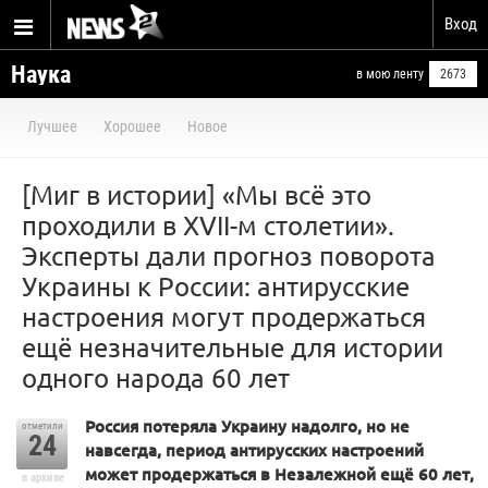
Вход
Наука
в мою ленту
2673
Лучшее
Хорошее
Новое
[Миг в истории] «Мы всё это
проходили в XVII-м столетии».
Эксперты дали прогноз поворота
Украины к России: антирусские
настроения могут продержаться
ещё незначительные для истории
одного народа 60 лет
Россия потеряла Украину надолго, но не
отметили
24
навсегда, период антирусских настроений
может продержаться в Незалежной ещё 60 лет,
в архиве