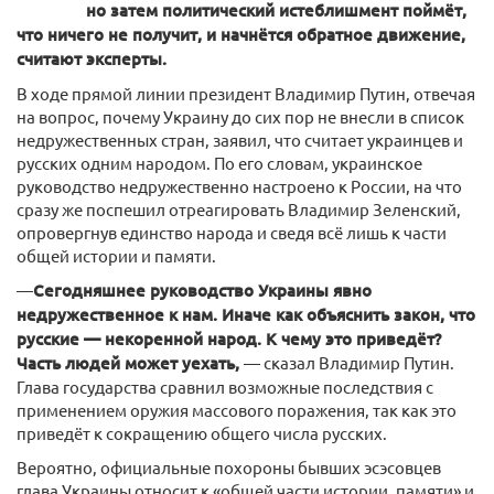
но затем политический истеблишмент поймёт,
что ничего не получит, и начнётся обратное движение,
считают эксперты.
В ходе прямой линии президент Владимир Путин, отвечая
на вопрос, почему Украину до сих пор не внесли в список
недружественных стран, заявил, что считает украинцев и
русских одним народом. По его словам, украинское
руководство недружественно настроено к России, на что
сразу же поспешил отреагировать Владимир Зеленский,
опровергнув единство народа и сведя всё лишь к части
общей истории и памяти.
—
Сегодняшнее руководство Украины явно
недружественное к нам. Иначе как объяснить закон, что
русские — некоренной народ. К чему это приведёт?
Часть людей может уехать,
— сказал Владимир Путин.
Глава государства сравнил возможные последствия с
применением оружия массового поражения, так как это
приведёт к сокращению общего числа русских.
Вероятно, официальные похороны бывших эсэсовцев
глава Украины относит к «общей части истории, памяти» и