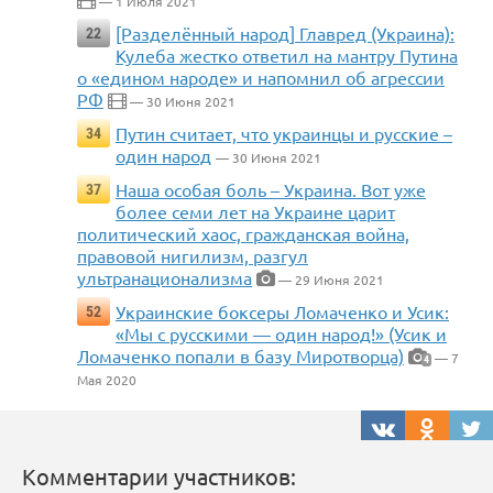
— 1 Июля 2021
[Разделённый народ] Главред (Украина):
22
Кулеба жестко ответил на мантру Путина
о «едином народе» и напомнил об агрессии
РФ
— 30 Июня 2021
Путин считает, что украинцы и русские –
34
один народ
— 30 Июня 2021
Наша особая боль – Украина. Вот уже
37
более семи лет на Украине царит
политический хаос, гражданская война,
правовой нигилизм, разгул
ультранационализма
— 29 Июня 2021
Украинские боксеры Ломаченко и Усик:
52
«Мы с русскими — один народ!» (Усик и
Ломаченко попали в базу Миротворца)
— 7
4
Мая 2020
Комментарии участников: