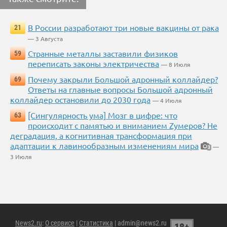
В России разработают три новые вакцины от рака
21
— 3 Августа
Странные металлы заставили физиков
59
переписать законы электричества
— 8 Июля
Почему закрыли Большой адронный коллайдер?
69
Ответы на главные вопросы Большой адронный
коллайдер остановили до 2030 года
— 4 Июля
[Сингулярность ума] Мозг в цифре: что
63
происходит с памятью и вниманием Zумеров? Не
деградация, а когнитивная трансформация при
адаптации к лавинообразным изменениям мира
—
3
3 Июля
News2.ru
:
О сервисе
|
Статистика
| admin@news2.ru