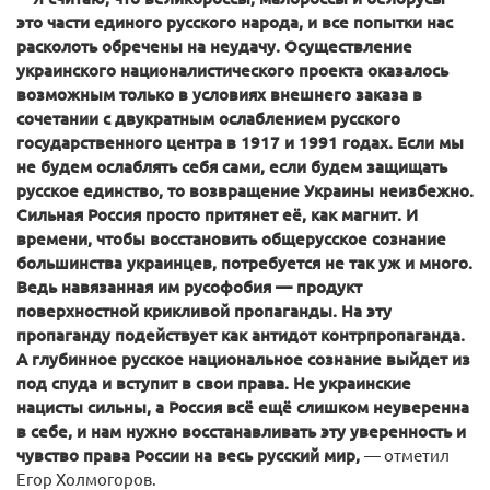
это части единого русского народа, и все попытки нас
расколоть обречены на неудачу. Осуществление
украинского националистического проекта оказалось
возможным только в условиях внешнего заказа в
сочетании с двукратным ослаблением русского
государственного центра в 1917 и 1991 годах. Если мы
не будем ослаблять себя сами, если будем защищать
русское единство, то возвращение Украины неизбежно.
Сильная Россия просто притянет её, как магнит. И
времени, чтобы восстановить общерусское сознание
большинства украинцев, потребуется не так уж и много.
Ведь навязанная им русофобия — продукт
поверхностной крикливой пропаганды. На эту
пропаганду подействует как антидот контрпропаганда.
А глубинное русское национальное сознание выйдет из
под спуда и вступит в свои права. Не украинские
нацисты сильны, а Россия всё ещё слишком неуверенна
в себе, и нам нужно восстанавливать эту уверенность и
чувство права России на весь русский мир,
— отметил
Егор Холмогоров.