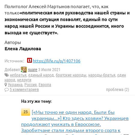
Политолог Алексей Мартынов полагает, что, как
только
«политическая воля руководства нашей страны и
экономическая ситуация позволят, единый по сути
народ нашей России и Украины воссоединится, иного
выхода не существует».
Авторы
Елена Ладилова
Источник:
https://life.ru/p/1407106
Добавил
suare
3 Июля 2021
небратья
,
единый народ
,
братские народы
,
народы-братья
,
один
народ
,
недруги
Украина
,
Россия
,
Европа
5 комментариев
проблема (2)
На эту же тему:
[«Мы точно не один народ. Были бы
25
украинцы...»] Кто здесь хозяин? Украинцев
продолжают унижать в Евросоюзе.
Заробитчане стали людьми второго сорта к