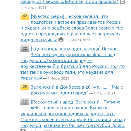
западу от Львова: «Либо пан, либо пропал»*
— 4 Июля 2021
[Чувство меры] Песков заявил, что
42
подготовки встречи президентов России
и Украины не ведётся: слова Зеленского о «не
одном народе» двух стран лишает встречу их
лидеров смысла
— 3 Июля 2021
[«Два государства один народ»] Песков -
22
Зеленскому об украинском флаге над
Госдумой: «Украинский народ —
дружественный и братский для России. То, что
там такие руководители, это неудача для
Украины»
— 1 Июля 2021
Зеленский в Донбассе в 2014 г........ "Мы с
29
россиянами - один народ"
— 1 Июля 2021
[Расколотый народ] Зеленский - Путину:
17
«Мы точно не один народ. Были бы
украинцы и россияне одним народом, то в
Москве, скорее всего, ходили бы гривни, а над
Госдумой развивался бы желто-голубой флаг»