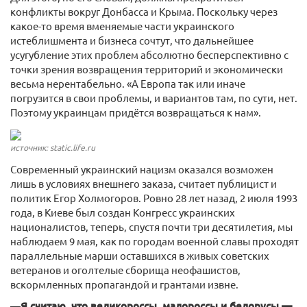
конфликты вокруг Донбасса и Крыма. Поскольку через
какое-то время вменяемые части украинского
истеблишмента и бизнеса сочтут, что дальнейшее
усугубление этих проблем абсолютно бесперспективно с
точки зрения возвращения территорий и экономически
весьма нерентабельно. «А Европа так или иначе
погрузится в свои проблемы, и вариантов там, по сути, нет.
Поэтому украинцам придётся возвращаться к нам».
источник: static.life.ru
Современный украинский нацизм оказался возможен
лишь в условиях внешнего заказа, считает публицист и
политик Егор Холмогоров. Ровно 28 лет назад, 2 июля 1993
года, в Киеве был создан Конгресс украинских
националистов, теперь, спустя почти три десятилетия, мы
наблюдаем 9 мая, как по городам военной славы проходят
параллельные марши оставшихся в живых советских
ветеранов и оголтелые сборища неофашистов,
вскормленных пропагандой и грантами извне.
—
Я считаю, что великороссы, малороссы и белорусы —