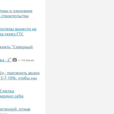
ртуны и ожидание
ь строительства
должны вынести на
за через ГТС
енять "Северный
а - 2"
— 14 Июня
2» - присвоить акции
 5-7-10%, чтобы мы
 Сделка
твердил себя
ретензий, отзыв