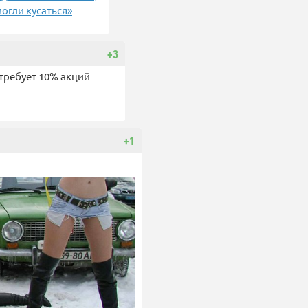
могли кусаться»
+3
 требует 10% акций
+1