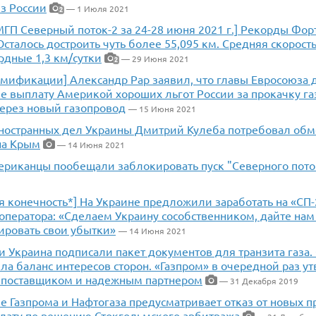
з России
— 1 Июля 2021
2
МГП Северный поток-2 за 24-28 июня 2021 г.] Рекорды Фо
Осталось достроить чуть более 55,095 км. Средняя скорост
рдные 1,3 км/сутки
— 29 Июня 2021
2
умификации] Александр Рар заявил, что главы Евросоюза 
е выплату Америкой хороших льгот России за прокачку га
через новый газопровод
— 15 Июня 2021
ностранных дел Украины Дмитрий Кулеба потребовал обм
 на Крым
— 14 Июня 2021
ериканцы пообещали заблокировать пуск "Северного поток
 конечность*] На Украине предложили заработать на «СП-
оператора: «Сделаем Украину сособственником, дайте нам
ировать свои убытки»
— 14 Июня 2021
и Украина подписали пакет документов для транзита газа.
ла баланс интересов сторон. «Газпром» в очередной раз у
 поставщиком и надежным партнером
— 31 Декабря 2019
 Газпрома и Нафтогаза предусматривает отказ от новых п
плату по решению Стокгольмского арбитража