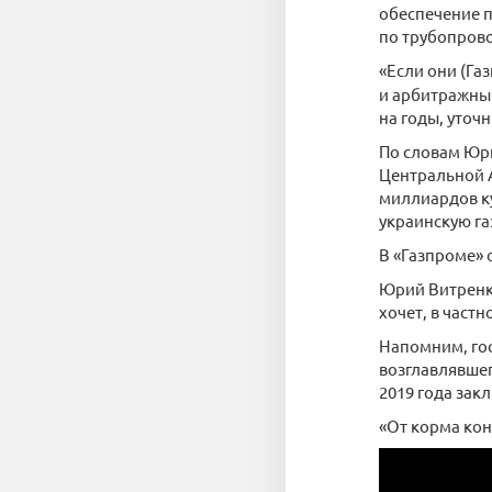
обеспечение п
по трубопрово
«Если они (Г
и арбитражный
на годы, уточн
По словам Юри
Центральной А
миллиардов к
украинскую га
В «Газпроме» 
Юрий Витренко
хочет, в частн
Напомним, гос
возглавлявшег
2019 года зак
«От корма кон