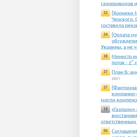
газопроводов и
[Хроники 
32
Черского. 
составила реко
[Оплата м
34
обсуждени
Украины, а не 
Министр и
38
поток - 2"
План Б: ам
37
2021
[Фантомная
37
компании-
могли компенс
«Газпром» 
15
восстанови
ответственным
Соглашение
50
исков, вы