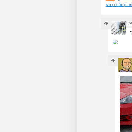
кто собираю
w
Е