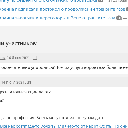
— 21 Декабря
краина подписали протокол о продолжении транзита газа
краина закончили переговоры в Вене о транзите газа
— 
2
и участников:
dov
, 14 Июня 2021 ,
url
 окончательно упоролись? Всё, их услуги воров газа больше н
, 14 Июня 2021 ,
url
есь газовые акции дают?
я?
, а не профессия. Здесь могут только по зубам дать.
«Все нас хотят где-то укусить или чего-то от нас откусить. Но о