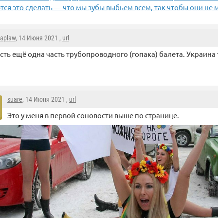
тся это сделать — что мы зубы выбьем всем, так чтобы они не 
aplaw
, 14 Июня 2021 ,
url
сть ещё одна часть трубопроводного (гопака) балета. Украина
suare
, 14 Июня 2021 ,
url
Это у меня в первой соновости выше по странице.