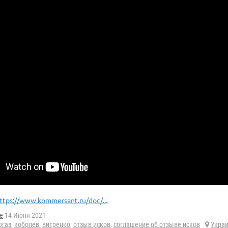
ttps://www.kommersant.ru/doc/...
e
14 Июня 2021
огаз
,
коболев
,
витренко
,
отзыв исков
,
соглашение об отзыве исков
Укра