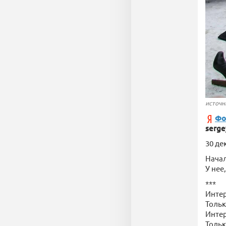
источни
Фо
serge
30 де
Начал
У нее
***
Интер
Тольк
Интер
Тольк