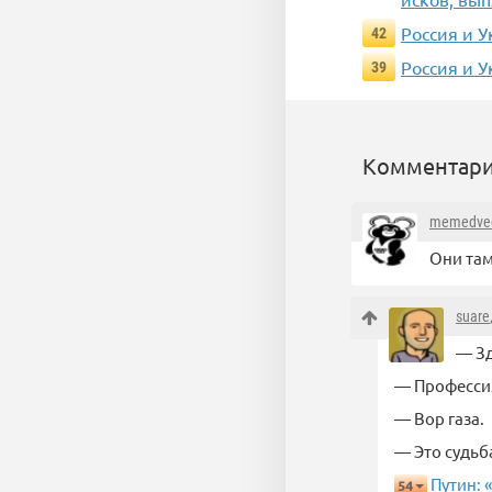
Россия и У
42
Россия и У
39
Комментари
memedve
Они там
suare
— Зд
— Професси
— Вор газа.
— Это судьба
Путин: 
54