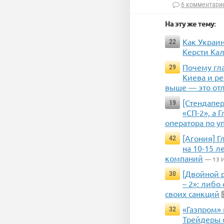
6 комментари
На эту же тему:
Как Украи
22
Керсти Ка
Почему гл
29
Киева и ре
выше — это от
[Стендапер
19
«СП-2», а 
оператора по у
[Агония] Г
42
на 10-15 л
компаний
— 13 
[Двойной 
30
– 2»: либо
своих санкций
«Газпром» 
32
Трейдеры 