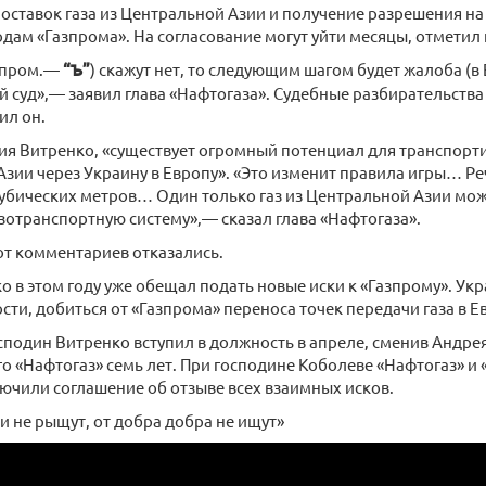
оставок газа из Центральной Азии и получение разрешения на
дам «Газпрома». На согласование могут уйти месяцы, отметил
азпром.—
“Ъ”
) скажут нет, то следующим шагом будет жалоба 
 суд»,— заявил глава «Нафтогаза». Судебные разбирательства 
ил он.
я Витренко, «существует огромный потенциал для транспорти
зии через Украину в Европу». «Это изменит правила игры… Реч
убических метров… Один только газ из Центральной Азии мож
зотранспортную систему»,— сказал глава «Нафтогаза».
от комментариев отказались.
 в этом году уже обещал подать новые иски к «Газпрому». Ук
ости, добиться от «Газпрома» переноса точек передачи газа в Е
подин Витренко вступил в должность в апреле, сменив Андре
о «Нафтогаз» семь лет. При господине Коболеве «Нафтогаз» и 
лючили соглашение об отзыве всех взаимных исков.
и не рыщут, от добра добра не ищут»