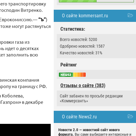
 его транспортировку
 господин Витренко.
О сайте kommersant.ru
(в Еврокомиссию.—
“Ъ”
)
тоже могут растянуться
Статистика:
Всего новостей: 5200
ровки газа из
Одобрено новостей: 1587
ь идет о десятках
Качество новостей: 31%
ет заполнить всю
Рейтинг
раинская компания
Отзывы о сайте (383)
вропу на границу с РФ.
я Коболева,
Сайт забанен по просьбе редакции
«Коммерсантъ»
«Газпром» в декабре
О сайте News2.ru
Новости 2.0 — новостной сайт нового
формата.
Вы сами выбираете интересные и