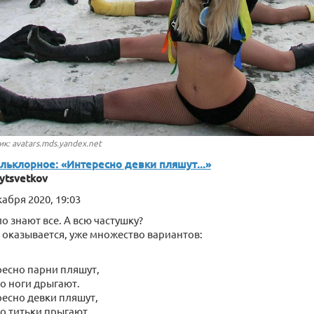
к: avatars.mds.yandex.net
льклорное: «Интересно девки пляшут...»
ytsvetkov
кабря 2020, 19:03
о знают все. А всю частушку?
, оказывается, уже множество вариантов:
есно парни пляшут,
о ноги дрыгают.
есно девки пляшут,
о титьки прыгают.