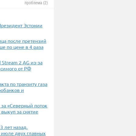
проблема (2)
Президент Эстонии
ица после претензий
ше по цене в 4 раза
 Stream 2 AG из-за
исимого от РФ
кта по транзиту газа
робанков и
 за «Северный поток
 выкуп за снятие
3 лет назад.
 июле двух главных