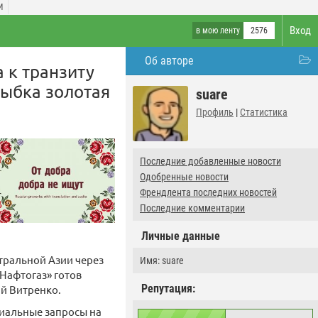
И
Вход
в мою ленту
2576
Об авторе
а к транзиту
рыбка золотая
suare
Профиль
|
Статистика
Последние добавленные новости
Одобренные новости
Френдлента последних новостей
Последние комментарии
Личные данные
нтральной Азии через
Имя: suare
«Нафтогаз» готов
Репутация:
й Витренко.
ициальные запросы на