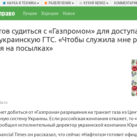
НАУКА И ТЕХНИКА
РАЗВЛЕЧЕНИЯ
КУХНЯ NEWS2
КОММЕНТАРИ
право
Лучшее
Хорошее
Новое
тов судиться с «Газпромом» для доступ
 украинскую ГТС. «Чтобы служила мне 
ня на посылках»
ta.ru
чет добиться от «Газпрома» разрешения на транзит газа из Це
ную систему Украины. Если российская компания откажет, то 
, сообщил исполнительный директор украинской компании Юри
nancial Times он рассказал, что сейчас «Нафтогаз» готовит оф