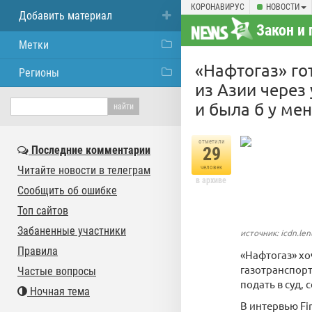
КОРОНАВИРУС
НОВОСТИ
Добавить материал
Закон и 
Метки
«Нафтогаз» го
Регионы
из Азии через
и была б у ме
отметили
Последние комментарии
29
Читайте новости в телеграм
человек
в архиве
Сообщить об ошибке
Топ сайтов
Забаненные участники
источник: icdn.len
Правила
«Нафтогаз» хо
газотранспорт
Частые вопросы
подать в суд
Ночная тема
В интервью Fi