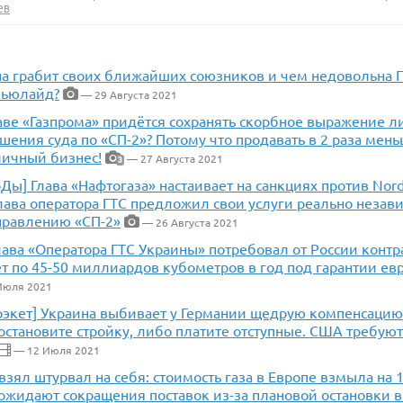
ев
на грабит своих ближайших союзников и чем недовольна 
льюлайд?
— 29 Августа 2021
аве «Газпрома» придётся сохранять скорбное выражение л
шения суда по «СП-2»? Потому что продавать в 2 раза мень
личный бизнес!
— 27 Августа 2021
3
Ды] Глава «Нафтогаза» настаивает на санкциях против Nord
Глава оператора ГТС предложил свои услуги реально незав
правлению «СП-2»
— 26 Августа 2021
лава «Оператора ГТС Украины» потребовал от России контра
ет по 45-50 миллиардов кубометров в год под гарантии ев
Июля 2021
рэкет] Украина выбивает у Германии щедрую компенсацию
 остановите стройку, либо платите отступные. США требуют
— 12 Июля 2021
взял штурвал на себя: стоимость газа в Европе взмыла на 1
ожидают сокращения поставок из-за плановой остановки в