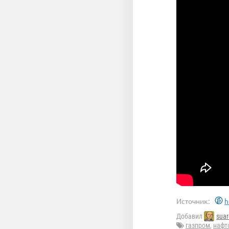
Источник:
h
Добавил
suar
газпром
,
нафт