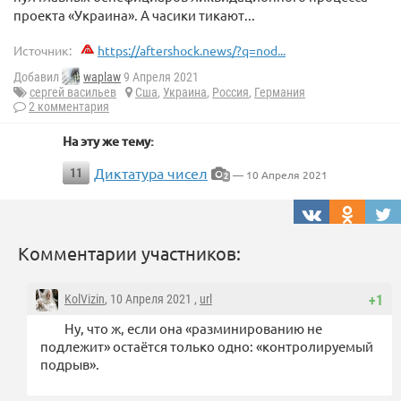
проекта «Украина». А часики тикают...
Источник:
https://aftershock.news/?q=nod...
Добавил
waplaw
9 Апреля 2021
сергей васильев
Сша
,
Украина
,
Россия
,
Германия
2 комментария
На эту же тему:
Диктатура чисел
11
— 10 Апреля 2021
2
Комментарии участников:
KolVizin
, 10 Апреля 2021 ,
url
+1
Ну, что ж, если она «разминированию не
подлежит» остаётся только одно: «контролируемый
подрыв».