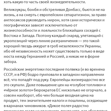
хоть какую-​то часть своей жизнедеятельности.
Великоукры, бомбя и обстреливая Донбасс, бьются не на
жизнь, а на смерть с европейским сепаратизмом, за право
англосаксов руководить миром, хотя сами исторически и
географически зависят исключительно от
жизнеспособности и лояльности ближайших соседей с
Востока и Запада. Поэтому каждый снаряд, улетающий с
укропозиций через линию разграничения — это такой
хороший гвоздь аккурат в гроб незалежности Украины,
ибо её независимость может существовать только в виде
моста между Германией и Россией, а никак не в форме
забора.
Российские энергетики последние полвека (и во времена
СССР, и в РФ) бодро пумповали в западном направлении
всё, что попадёт под руку. Европейцы жизнерадостно все
это скупали. Даже повышение цен на «голубое топливо» и
«чёрное золото» бюрократов ЕС нисколько не огорчало, а
совсем наоборот, ибо чем больше входная цена на
продукт, тем значительнее налоги и пошлины, оседающие
в карманах чиновников. «Дикое поле» радостно
принимало «сало на хранение», после чего, как абсолютно