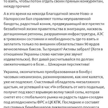
то взять, чтобы потом отдать своим прямым конкурентам,
между прочим!
А в это время на некогда благодатной земле Ново- и
Малороссии бал справляют толпы неуправляемой
бандоты, радостный комик, предвкушающий все прелести
беззаботной жизни правительства в эмиграции, насквозь
дотационные регионы, разрушенная инфраструктура, АЭС
в тревожном состоянии и необходимость где-​то взять и
заплатить только по внешним обязательствам 90 ярдов
вечнозеленых баксов. Ты пришел? Активы забрал? (Хотя в
отношении Украины слово «актив» уже звучит
издевательски). Вот давай рассчитывайся по долгам
свежепочившего в бозе… Шикарная перспектива!
Украина, окончательно преобразованная в бомбу с
часовым механизмом, разминированию, как мне кажется,
уже не подлежит. Счастливый обладатель «незалэжного
щастья», не успевший в час «Ч» отбежать от него подальше,
получит под хвост взрывную волну такой силы, которая
сметет его с глобального рынка на радость гадам-​соседям
под аплодисменты ФРС и ЦК КПК. Последние и составят
пул главных бенефициаров ликвидационного процесса