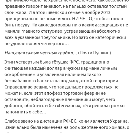
правдиво говорит анекдот, на пальцах оставался толстый
слой жира. И в этой шведской семье в ноябре 2013
принципиально не поменялось НИ-​ЧЕ-ГО, чтобы стоило
бить посуду. Никакие договоры ни о каких ассоциациях не
меняли главного статус-​кво, устраивающий абсолютно
всех в указанном треугольнике. Но зато он категорически
не удовлетворял четвертого…
Наш дядя самых честных грабил…
(Почти Пушкин)
Этим четвертым была тётушка ФРС, традиционно
считающая каждый доллар в чужом кармане личным
оскорблением и уязвленная наличием такого
бесшабашного банкета на подмандатной территории.
Справедливо решив, что так дальше продолжаться не
может и, если этот апофеоз торговой феерии не
остановить, неблагодарные племянники могут, чего
доброго, обойтись и без «Гегемона», тётя решила громко
напомнить о себе…
Слабое звено на дистанции РФ-ЕС, коим является Украина,
изначально была намечена на роль жертвенного хомяка, о