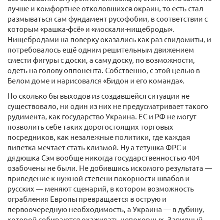
лучше и комфортнее отколовшихся окраин, то есть стал
размываться сам фундамент русофобии, в соответствии с
которым «рашка-​фсё» и «москали-​нищеброды».
Нищебродами на поверку оказались как раз свидомиты, и
потребовалось ещё одним решительным движением
смести фигуры с доски, а саму доску, по возможности,
одеть на голову оппонента. Собственно, с этой целью в
Белом доме и нарисовался «Бидон и его команда».
Но сколько бы выходов из создавшейся ситуации не
существовало, ни один из них не предусматривает такого
рудимента, как государство Украина. ЕС и РФ не могут
позволить себе таких дорогостоящих торговых
посредников, как незалежные политики, где каждая
пипетка мечтает стать клизмой. Ну а тетушка ФРС и
дядюшка Сэм вообще никогда государственностью 404
озабочены не были. Не добившись искомого результата —
приведение к нужной степени покорности швабов и
русских — меняют сценарий, в котором возможность
ограбления Европы превращается в острую и
первоочередную необходимость, а Украина — в дубину,
которой собираются охаживать непокорных. Завидный