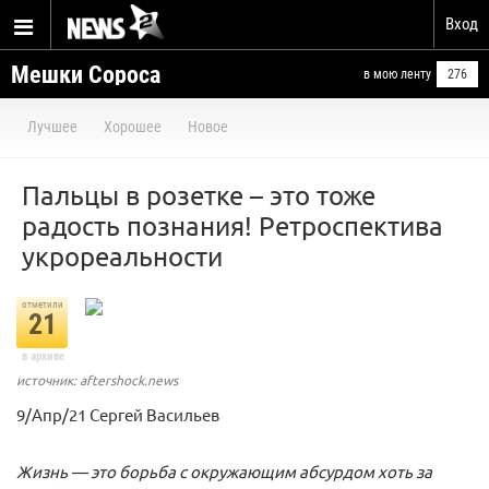
Вход
Мешки Сороса
в мою ленту
276
Лучшее
Хорошее
Новое
Пальцы в розетке – это тоже
радость познания! Ретроспектива
укрореальности
отметили
21
в архиве
источник: aftershock.news
9/Апр/21 Сергей Васильев
Жизнь — это борьба с окружающим абсурдом хоть за