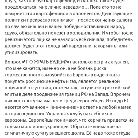
другу, как горячую картофелину, и сколько такое будет
продолжаться, мне лично неведомо… Пока кто-​то не
швырнёт этой картофелиной в оппонентов. Действующие
политики прекрасно понимают – после окончания салюта
по случаю «нашей и вашей победы» оставшийся народ,
сцуко, обязательно полезет в холодильник. И чтобы после
ревизии этого ящика не началось всё сначала, победитель
должен будет этот голодный народ или накормить, или
утилизировать.
Вопрос «ЧТО ЖРАТЬ БУДЕМ?» настолько остр и актуален,
что мне кажется, именно он, а не боязнь риска
торжественного самоубийства Европы в виде отказа
покупать российские нефть и газ, является реальной
причиной отсутствия, скажем так, энтузиазма российской
элиты в деле продвижения границ РФ на Запад. Впрочем
никакого энтузиазма нет и среди европейцев. Из недр ЕС
несется отчаянное «Не-​е-е-е-е-е!!!» в ответ на любой намек
на присоединение Украины к клубу нахлебников
еврозоны. Европейцы понимают, что кормить придется не
только миллионы украинцев. Обратите внимание на
симпатичную сумму внешнего долга. Её надо тоже откуда-​