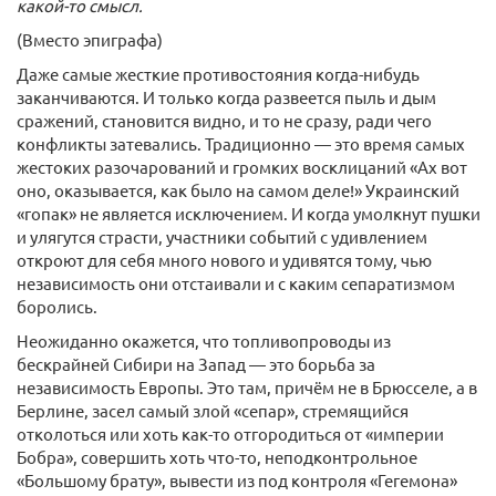
какой-​то смысл.
(Вместо эпиграфа)
Даже самые жесткие противостояния когда-​нибудь
заканчиваются. И только когда развеется пыль и дым
сражений, становится видно, и то не сразу, ради чего
конфликты затевались. Традиционно — это время самых
жестоких разочарований и громких восклицаний «Ах вот
оно, оказывается, как было на самом деле!» Украинский
«гопак» не является исключением. И когда умолкнут пушки
и улягутся страсти, участники событий с удивлением
откроют для себя много нового и удивятся тому, чью
независимость они отстаивали и с каким сепаратизмом
боролись.
Неожиданно окажется, что топливопроводы из
бескрайней Сибири на Запад — это борьба за
независимость Европы. Это там, причём не в Брюсселе, а в
Берлине, засел самый злой «сепар», стремящийся
отколоться или хоть как-​то отгородиться от «империи
Бобра», совершить хоть что-​то, неподконтрольное
«Большому брату», вывести из под контроля «Гегемона»