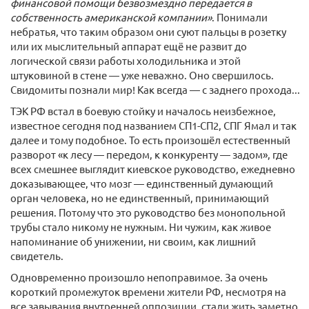
финансовой помощи безвозмездно передается в
собственность американской компании»
. Понимали
небратья, что таким образом они суют пальцы в розетку
или их мыслительный аппарат ещё не развит до
логической связи работы холодильника и этой
штуковиной в стене — уже неважно. Оно свершилось.
Свидомиты познали мир! Как всегда — с заднего прохода...
ТЭК РФ встал в боевую стойку и началось неизбежное,
известное сегодня под названием СП1-СП2, СПГ Ямал и так
далее и тому подобное. То есть произошёл естественный
разворот «к лесу — передом, к конкуренту — задом», где
всех смешнее выглядит киевское руководство, ежедневно
доказывающее, что мозг — единственный думающий
орган человека, но не единственный, принимающий
решения. Потому что это руководство без монопольной
трубы стало никому не нужным. Ни чужим, как живое
напоминание об унижении, ни своим, как лишний
свидетель.
Одновременно произошло непоправимое. За очень
короткий промежуток времени жители РФ, несмотря на
все завывания внутренней оппозиции, стали жить заметно