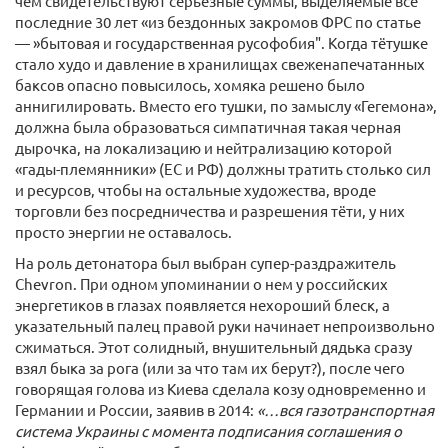
чём свидетельствуют серьёзные суммы, выделяемые все
последние 30 лет «из бездонных закромов ФРС по статье
— »бытовая и государственная русофобия". Когда тётушке
стало худо и давление в хранилищах свеженапечатанных
баксов опасно повысилось, хомяка решено было
аннигилировать. Вместо его тушки, по замыслу «Гегемона»,
должна была образоваться симпатичная такая черная
дырочка, на локализацию и нейтрализацию которой
«гады-​племянники» (ЕС и РФ) должны тратить столько сил
и ресурсов, чтобы на остальные художества, вроде
торговли без посредничества и разрешения тёти, у них
просто энергии не оставалось.
На роль детонатора был выбран супер-​раздражитель
Chevron. При одном упоминании о нем у российских
энергетиков в глазах появляется нехороший блеск, а
указательный палец правой руки начинает непроизвольно
сжиматься. Этот солидный, внушительный дядька сразу
взял быка за рога (или за что там их берут?), после чего
говорящая голова из Киева сделала козу одновременно и
Германии и России, заявив в 2014:
«…вся газотранспортная
система Украины с момента подписания соглашения о