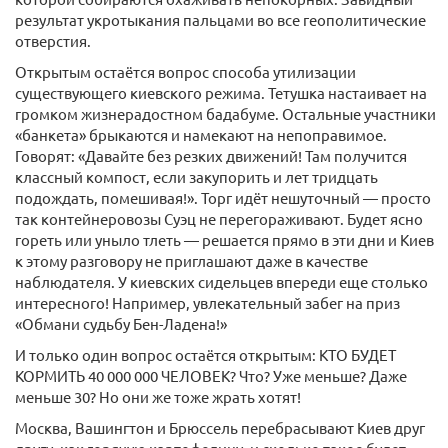
результат укротыкания пальцами во все геополитические
отверстия.
Открытым остаётся вопрос способа утилизации
существующего киевского режима. Тетушка настаивает на
громком жизнерадостном бадабуме. Остальные участники
«банкета» брыкаются и намекают на непоправимое.
Говорят: «Давайте без резких движений! Там получится
классный компост, если закупорить и лет тридцать
подождать, помешивая!». Торг идёт нешуточный — просто
так контейнеровозы Суэц не перегораживают. Будет ясно
гореть или уныло тлеть — решается прямо в эти дни и Киев
к этому разговору не приглашают даже в качестве
наблюдателя. У киевских сидельцев впереди еще столько
интересного! Например, увлекательный забег на приз
«Обмани судьбу Бен-​Ладена!»
И только один вопрос остаётся открытым: КТО БУДЕТ
КОРМИТЬ 40 000 000 ЧЕЛОВЕК? Что? Уже меньше? Даже
меньше 30? Но они же тоже жрать хотят!
Москва, Вашингтон и Брюссель перебрасывают Киев друг