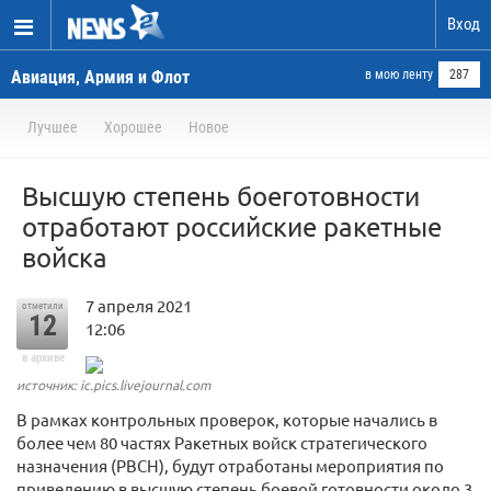
Вход
Авиация, Армия и Флот
в мою ленту
287
Лучшее
Хорошее
Новое
Высшую степень боеготовности
отработают российские ракетные
войска
7 апреля 2021
отметили
12
12:06
в архиве
источник: ic.pics.livejournal.com
В рамках контрольных проверок, которые начались в
более чем 80 частях Ракетных войск стратегического
назначения (РВСН), будут отработаны мероприятия по
приведению в высшую степень боевой готовности около 3