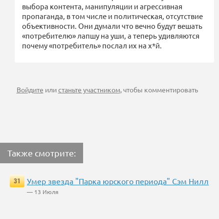
выбора контента, манипуляции и агрессивная
пропаганда, в том числе и политическая, отсутствие
объективности. Они думали что вечно будут вешать
«потребителю» лапшу на уши, а теперь удивляются
почему «потребитель» послал их на х*й.
Войдите
или
станьте участником
, чтобы комментировать
Также смотрите:
Умер звезда "Парка юрского периода" Сэм Нилл
31
— 13 Июля