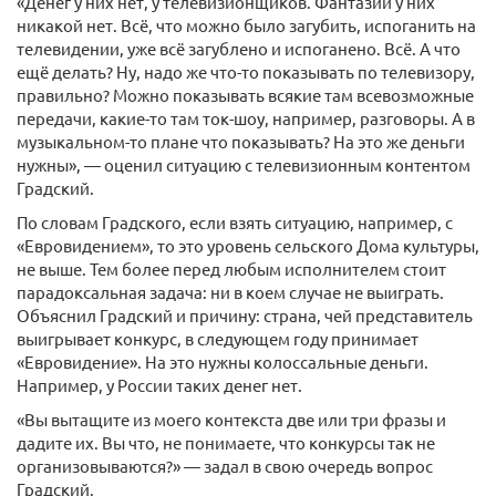
«Денег у них нет, у телевизионщиков. Фантазии у них
никакой нет. Всё, что можно было загубить, испоганить на
телевидении, уже всё загублено и испоганено. Всё. А что
ещё делать? Ну, надо же что-то показывать по телевизору,
правильно? Можно показывать всякие там всевозможные
передачи, какие-то там ток-шоу, например, разговоры. А в
музыкальном-то плане что показывать? На это же деньги
нужны», — оценил ситуацию с телевизионным контентом
Градский.
По словам Градского, если взять ситуацию, например, с
«Евровидением», то это уровень сельского Дома культуры,
не выше. Тем более перед любым исполнителем стоит
парадоксальная задача: ни в коем случае не выиграть.
Объяснил Градский и причину: страна, чей представитель
выигрывает конкурс, в следующем году принимает
«Евровидение». На это нужны колоссальные деньги.
Например, у России таких денег нет.
«Вы вытащите из моего контекста две или три фразы и
дадите их. Вы что, не понимаете, что конкурсы так не
организовываются?» — задал в свою очередь вопрос
Градский.