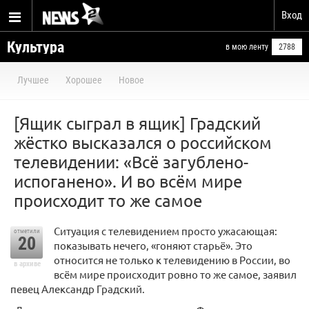
Вход
Культура
в мою ленту
2788
Лучшее
Хорошее
Новое
[Ящик сыграл в ящик] Градский
жёстко высказался о российском
телевидении: «Всё загублено-
испоганено». И во всём мире
происходит то же самое
Ситуация с телевидением просто ужасающая:
отметили
20
показывать нечего, «гоняют старьё». Это
относится не только к телевидению в России, во
в архиве
всём мире происходит ровно то же самое, заявил
певец Александр Градский.