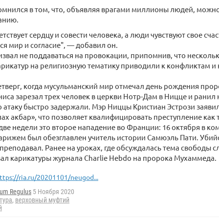
мнился в том, что, объявляя врагами миллионы людей, можно
анию.
тствует сердцу и совести человека, а люди чувствуют свое счас
ся мир и согласие", — добавил он.
звал не поддаваться на провокации, припомнив, что нескольк
рикатур на религиозную тематику приводили к конфликтам и
тверг, когда мусульманский мир отмечал день рождения про
ниса зарезал трех человек в церкви Нотр-Дам в Ницце и ранил 
атаку быстро задержали. Мэр Ниццы Кристиан Эстрози заяви
ах акбар», что позволяет квалифицировать преступление как 
две недели это второе нападение во Франции: 16 октября в к
арижем был обезглавлен учитель истории Самюэль Пати. Убий
 преподавал. Ранее на уроках, где обсуждалась тема свободы с
л карикатуры журнала Charlie Hebdo на пророка Мухаммеда.
ttps://ria.ru/20201101/neugod...
tum Regulus
5 Ноября 2020
тура
,
верховный муфтий
й