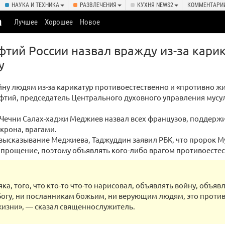
НАУКА И ТЕХНИКА
РАЗВЛЕЧЕНИЯ
КУХНЯ NEWS2
КОММЕНТАРИ
а
Лучшее
Хорошее
Новое
тий России назвал вражду из-за кари
у
ну людям из-за карикатур противоестественно и «противно жи
тий, председатель Центрального духовного управления мусул
 Чечни Салах-хаджи Меджиев назвал всех французов, поддер
крона, врагами.
высказывание Меджиева, Таджуддин заявил РБК, что пророк М
 прощение, поэтому объявлять кого-либо врагом противоестес
яка, того, что кто-то что-то нарисовал, объявлять войну, объяв
Богу, ни посланникам божьим, ни верующим людям, это проти
изни», — сказал священнослужитель.