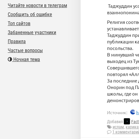
Читайте новости в телеграм
Таджуддин усо
взаимопоним
Сообщить об ошибке
Религия соотве
Топ сайтов
устанавливает
Забаненные участники
Таджуддин при
Правила
публикации ка
посольства.
Частые вопросы
В минувший че
Ночная тема
выходец из Ту
Совершившего 
повторял «Алл
За последние 
Онорин под П
школы, где он
демонстрирова
Источник:
h
Добавил
Fac
ислам
,
карика
1 комментари