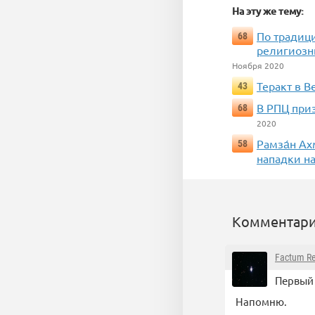
На эту же тему:
По традиц
68
религиозн
Ноября 2020
Теракт в В
43
В РПЦ при
68
2020
Рамза́н Ах
58
нападки на
Комментари
Factum R
Первый 
Напомню.