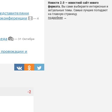
Новости 2.0 — новостной сайт нового
формата.
Вы сами выбираете интересные и
актуальные темы. Самые лучшие попадают
редставителями
на главную страницу.
еоконференции
подробнее
→
— 4
меда
— 31 Октября
5
, провокации и
-2