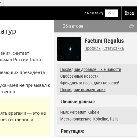
И
Вход
в мою ленту
2788
Об авторе
катур
Factum Regulus
Профиль
|
Статистика
зни», считает
ьман России Талгат
Последние добавленные новости
живающих президента
Одобренные новости
Френдлента последних новостей
ухаммед не призывал к
Последние комментарии
твенно.
Личные данные
лять врагами — это не
Имя: Perpetum Kobele
воестественно и
Местоположение: Kobelino, Italia
Репутация: