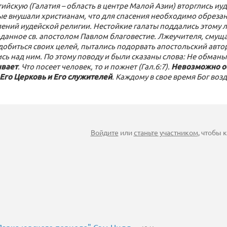
тийскую (Галатия – область в центре Малой Азии) вторглись и
ые внушали христианам, что для спасения необходимо обреза
лений иудейской религии. Нестойкие галаты поддались этому 
данное св. апостолом Павлом благовестие. Лжеучителя, сму
добиться своих целей, пытались подорвать апостольский автор
сь над ним. По этому поводу и были сказаны слова: Не обманы
ывает
. Что посеет человек, то и пожнет (Гал.6:7).
Невозможно о
 Его Церковь и Его служителей
. Каждому в свое время Бог возд
Войдите
или
станьте участником
, чтобы