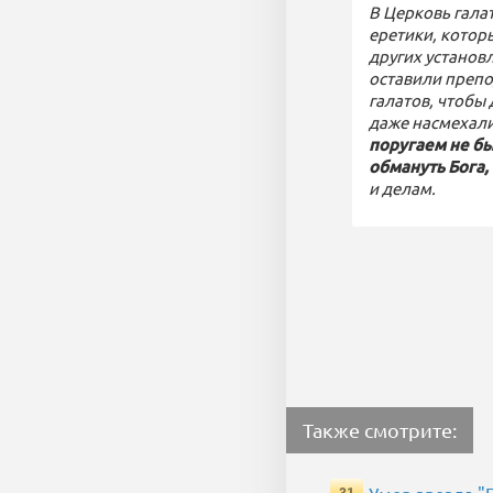
В Церковь гала
еретики, котор
других установ
оставили препо
галатов, чтобы 
даже насмехали
поругаем не б
обмануть Бога,
и делам.
Также смотрите: