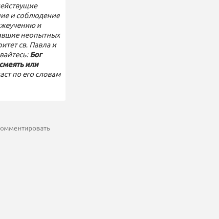
удействущие
ние и соблюдение
лжеучению и
щавшие неопытных
итет св. Павла и
вайтесь:
Бог
смеять или
аст по его словам
 комментировать