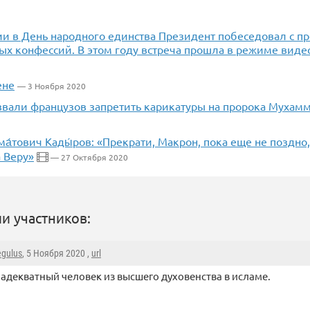
ии в День народного единства Президент побеседовал с п
ых конфессий. В этом году встреча прошла в режиме вид
ене
— 3 Ноября 2020
звали французов запретить карикатуры на пророка Мухам
ма́тович Кады́ров: «Прекрати, Макрон, пока еще не поздно
 Веру»
— 27 Октября 2020
и участников:
egulus
, 5 Ноября 2020 ,
url
адекватный человек из высшего духовенства в исламе.