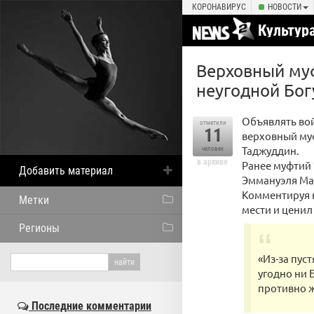
КОРОНАВИРУС
НОВОСТИ
Культур
Верховный муф
неугодной Бог
Объявлять вой
отметили
11
верховный муф
Таджуддин.
человек
в архиве
Ранее муфтий
Добавить материал
Эммануэля Ма
Комментируя 
Метки
мести и ценил
Регионы
«Из-за пуст
угодно ни 
противно ж
Последние комментарии