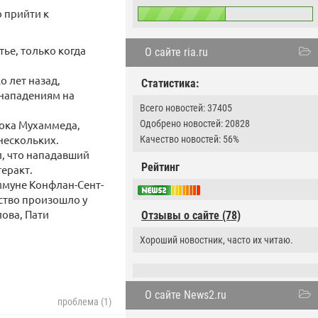
 прийти к
тье, только когда
О сайте ria.ru
о лет назад,
Статистика:
 нападениям на
Всего новостей: 37405
рока Мухаммеда,
Одобрено новостей: 20828
нескольких.
Качество новостей: 56%
л, что нападавший
Рейтинг
теракт.
оммуне Конфлан-Сент-
ство произошло у
лова, Пати
Отзывы о сайте (78)
Хороший новостник, часто их читаю.
О сайте News2.ru
проблема (1)