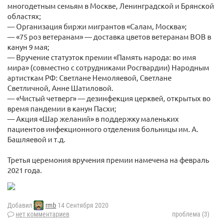
многодетным семьям в Москве, Ленинградской и Брянской
областях;
— Организация биржи мигрантов «Салам, Москва»;
— «75 роз ветеранам» — доставка цветов ветеранам ВОВ в
канун 9 мая;
— Вручение статуэток премии «Память народа: во имя
мира» (совместно с сотрудниками Росгвардии) Народным
артисткам РФ: Светлане Немоляевой, Светлане
Светличной, Анне Шатиловой.
— «Чистый четверг» — дезинфекция церквей, открытых во
время пандемии в канун Пасхи;
— Акция «Шар желаний» в поддержку маленьких
пациентов инфекционного отделения больницы им. А.
Башляевой и т.д.
Третья церемония вручения премии намечена на февраль
2021 года.
Добавил
rmb
14 Сентября 2020
нет комментариев
проблема (3)