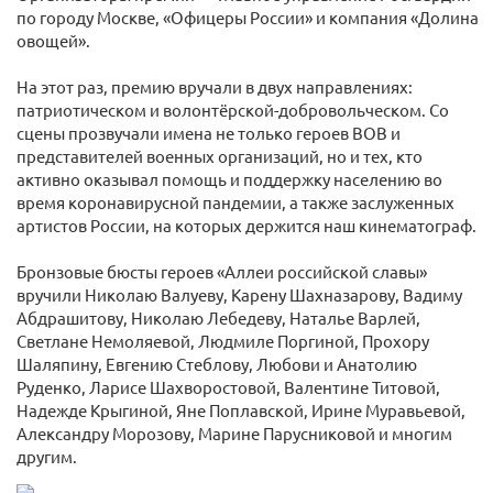
по городу Москве, «Офицеры России» и компания «Долина
овощей».
На этот раз, премию вручали в двух направлениях:
патриотическом и волонтёрской-добровольческом. Со
сцены прозвучали имена не только героев ВОВ и
представителей военных организаций, но и тех, кто
активно оказывал помощь и поддержку населению во
время коронавирусной пандемии, а также заслуженных
артистов России, на которых держится наш кинематограф.
Бронзовые бюсты героев «Аллеи российской славы»
вручили Николаю Валуеву, Карену Шахназарову, Вадиму
Абдрашитову, Николаю Лебедеву, Наталье Варлей,
Светлане Немоляевой, Людмиле Поргиной, Прохору
Шаляпину, Евгению Стеблову, Любови и Анатолию
Руденко, Ларисе Шахворостовой, Валентине Титовой,
Надежде Крыгиной, Яне Поплавской, Ирине Муравьевой,
Александру Морозову, Марине Парусниковой и многим
другим.