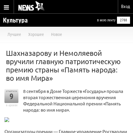
Вход
Культура
в мою ленту
2788
Лучшее
Хорошее
Новое
Шахназарову и Немоляевой
вручили главную патриотическую
премию страны «Память народа:
во имя Мира»
8 сентября в Доме Торжеств «Государь» прошла
отметили
9
вторая торжественная церемония вручения
Федеральной Национальной премии «Память
в архиве
народа: во имя мира».
Организаторы премии — Главное управление Росгвардии