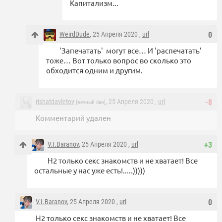
Капитализм...
WeirdDude
, 25 Апреля 2020 ,
url
0
'Запечатать' могут все… И 'распечатать'
тоже… Вот только вопрос во сколько это
обходится одним и другим.
rishatdavletov
, 25 Апреля 2020 ,
url
-8
[вечный бан]
Комментарий удален
V.I.Baranov
, 25 Апреля 2020 ,
url
+3
Н2 только секс знакомств и не хватает! Все
остальные у нас уже есть!.....)))))
V.I.Baranov
, 25 Апреля 2020 ,
url
0
Н2 только секс знакомств и не хватает! Все