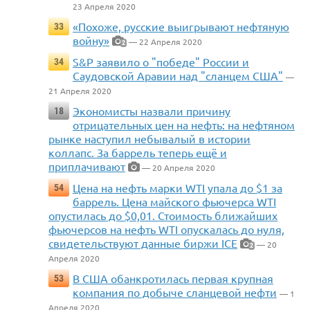
23 Апреля 2020
«Похоже, русские выигрывают нефтяную
33
войну»
— 22 Апреля 2020
2
S&P заявило о "победе" России и
34
Саудовской Аравии над "сланцем США"
—
21 Апреля 2020
Экономисты назвали причину
18
отрицательных цен на нефть: на нефтяном
рынке наступил небывалый в истории
коллапс. За баррель теперь ещё и
приплачивают
— 20 Апреля 2020
Цена на нефть марки WTI упала до $1 за
54
баррель. Цена майского фьючерса WTI
опустилась до $0,01. Стоимость ближайших
фьючерсов на нефть WTI опускалась до нуля,
свидетельствуют данные биржи ICE
— 20
2
Апреля 2020
В США обанкротилась первая крупная
53
компания по добыче сланцевой нефти
— 1
Апреля 2020