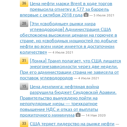
Цена нефти марки Brent в ходе торгов
36
превысила отметку в $77 за баррель
впервые с октября 2018 года
— 5 Июля 2021
[Эти «свободные» рынки мира
20
углеводородов] Администрация США
обеспокоена высокими ценами на горючее в
стране, но «свободных мощностей по добыче
нефти во всем мире имеется в достаточном
количестве»
— 4 Июля 2021
[Ломка] Трамп полагает, что США лишатся
31
энергонезависимости через две недели.
При его администрации страна не зависела от
поставок углеводородов
— 4 Июля 2021
Цена демпинга: нефтяная война
15
разрушила бюджет Саудовской Аравии.
Правительство вынуждено пойти на
непопулярные меры — трехкратное
повышение НДС и отказ от выплаты
прожиточного минимума
— 14 Мая 2020
США теряет лидерство на рынке нефти
33
—