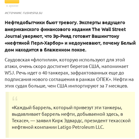
в архиве
источник: rusvesna.su
Нефтедобытчики бьют тревогу. Эксперты ведущего
американского финансового издания The Wall Street
Journal уверяют, что Эр-Рияд готовит Вашингтону
«нефтяной Перл-Харбор» и недоумевают, почему Белый
дом находится в блаженном покое.
Саудовская «флотилия», которую используют для этой
атаки, очень скоро достигнет берегов США, напоминает
WSJ. Речь идет о 40 танкерах, зафрахтованных еще до
подписания нового соглашения в рамках ОПЕК+. Нефти на
этих судах больше, чем США импортируют за 7 месяцев.
«Каждый баррель, который привезут эти танкеры,
выдавливает баррель нефти, добываемой здесь, в
Техасе», — заявил Кирк Эдвардс, президент техасской
нефтяной компании Latigo Petroleum LLC.