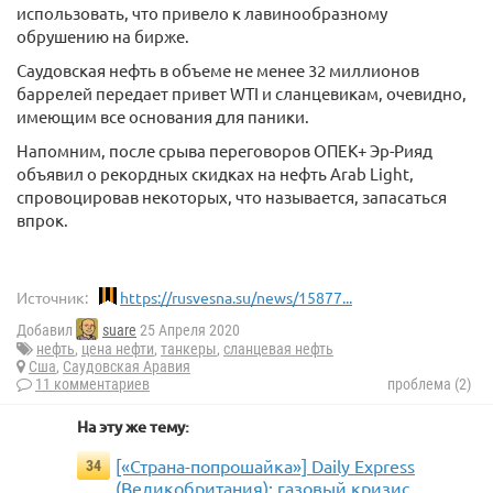
использовать, что привело к лавинообразному
обрушению на бирже.
Саудовская нефть в объеме не менее 32 миллионов
баррелей передает привет WTI и сланцевикам, очевидно,
имеющим все основания для паники.
Напомним, после срыва переговоров ОПЕК+ Эр-Рияд
объявил о рекордных скидках на нефть Arab Light,
спровоцировав некоторых, что называется, запасаться
впрок.
Источник:
https://rusvesna.su/news/15877...
Добавил
suare
25 Апреля 2020
нефть
,
цена нефти
,
танкеры
,
сланцевая нефть
Сша
,
Саудовская Аравия
11 комментариев
проблема (2)
На эту же тему:
[«Страна-попрошайка»] Daily Express
34
(Великобритания): газовый кризис