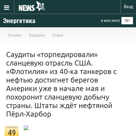
Вход
Энергетика
в мою ленту
381
Лучшее
Хорошее
Новое
Саудиты «торпедировали»
сланцевую отрасль США.
«Флотилия» из 40-ка танкеров с
нефтью достигнет берегов
Америки уже в начале мая и
похоронит сланцевую добычу
страны. Штаты ждёт нефтяной
Пёрл-Харбор
отметили
49