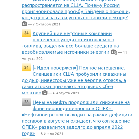
распространяется на США. Почему Россия
проигнорировала просьбу Байдена о помощи,
когда цены на газ и уголь поставили рекорд?
— 7 Октября 2021
Крупнейшие нефтяные компании
34
постепенно уходят от ископаемого
топлива, выделяя все больше средств на
возобновляемые источники энергии
— 11
3
Августа 2021
[«Идол повержен»] Полное истощение.
34
Сланцевики США пробурили скважины
до дыр, инвесторы уже не верят в отрасль, а
сами игроки признают: это рынок «без
мозгов»
— 6 Августа 2021
Цены на нефть продолжили снижение на
23
фоне неопределенности в ОПЕК+.
«Нефтяной рынок выходит за рамки дефицита
поставок в августе и ожидает, что соглашение
ОПЕК+ развалится задолго до апреля 2022
года»
— 8 Июля 2021