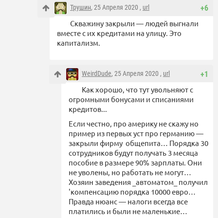
Трушин
, 25 Апреля 2020 ,
url
+6
Скважину закрыли — людей выгнали
вместе с их кредитами на улицу. Это
капитализм.
WeirdDude
, 25 Апреля 2020 ,
url
+1
Как хорошо, что тут увольняют с
огромными бонусами и списаниями
кредитов...
Если честно, про америку не скажу но
пример из первых уст про германию —
закрыли фирму общепита… Порядка 30
сотрудников будут получать 3 месяца
пособие в размере 90% зарплаты. Они
не уволены, но работать не могут…
Хозяин заведения _автоматом_ получил
'компенсацию порядка 10000 евро…
Правда нюанс — налоги всегда все
платились и были не маленькие…