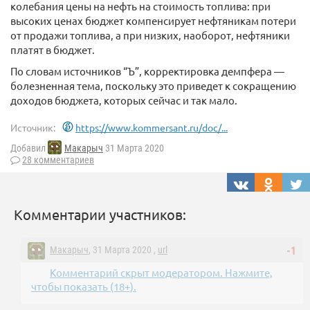
колебания цены на нефть на стоимость топлива: при
высоких ценах бюджет компенсирует нефтяникам потери
от продажи топлива, а при низких, наоборот, нефтяники
платят в бюджет.
По словам источников “Ъ”, корректировка демпфера —
болезненная тема, поскольку это приведет к сокращению
доходов бюджета, которых сейчас и так мало.
Источник:
https://www.kommersant.ru/doc/...
Добавил
Макарыч
31 Марта 2020
28 комментариев
Комментарии участников:
Макарыч
, 31 Марта 2020 ,
url
-1
Комментарий скрыт модератором. Нажмите,
чтобы показать (18+).