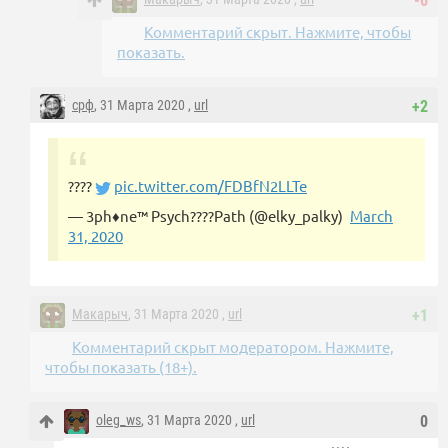
-6
Комментарий скрыт. Нажмите, чтобы
показать.
срф
, 31 Марта 2020 ,
url
+2
????
pic.twitter.com/FDBfN2LLTe
— 3ph♦ne™ Psych????Path (@elky_palky)
March
31, 2020
Макарыч
, 31 Марта 2020 ,
url
+1
Комментарий скрыт модератором. Нажмите,
чтобы показать (18+).
oleg_ws
, 31 Марта 2020 ,
url
0