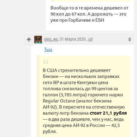
Вообще-то в те времена дешевел от
90 коп до 67 коп. А дорожать — это
уже при Горбачеве и ЕБН
oleg_ws
, 31 Марта 2020 ,
url
0
Тыц
В США стремительно дешевеет
бензин — на нескольких заправках
сети BP в штате Кентукки цена
топлива снизилась до 99 центов за
галлон (3,785 литра) горючего марки
Regular Octane (аналог бензина
АИ-92). В пересчете на отечественную
валюту литр бензина
стоит 21,1 рубля
— в два раза дешевле, чем у нас, ведь
средняя цена АИ-92 в России — 42,5
рубля.