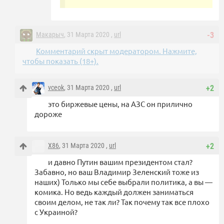
Макарыч
, 31 Марта 2020 ,
url
-3
Комментарий скрыт модератором. Нажмите,
чтобы показать (18+).
vceok
, 31 Марта 2020 ,
url
+2
это биржевые цены, на АЗС он прилично
дороже
X86
, 31 Марта 2020 ,
url
+2
и давно Путин вашим президентом стал?
Забавно, но ваш Владимир Зеленский тоже из
наших) Только мы себе выбрали политика, а вы —
комика. Но ведь каждый должен заниматься
своим делом, не так ли? Так почему так все плохо
с Украиной?