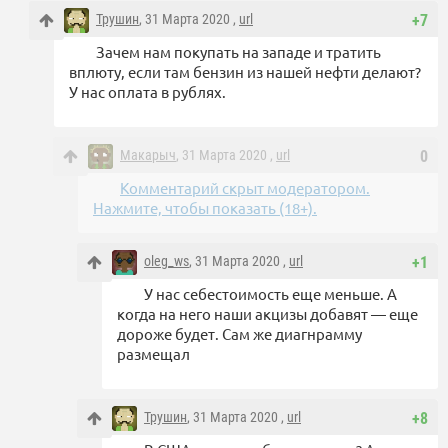
Трушин
, 31 Марта 2020 ,
url
+7
Зачем нам покупать на западе и тратить
вплюту, если там бензин из нашей нефти делают?
У нас оплата в рублях.
Макарыч
, 31 Марта 2020 ,
url
0
Комментарий скрыт модератором.
Нажмите, чтобы показать (18+).
oleg_ws
, 31 Марта 2020 ,
url
+1
У нас себестоимость еще меньше. А
когда на него наши акцизы добавят — еще
дороже будет. Сам же диагнрамму
размещал
Трушин
, 31 Марта 2020 ,
url
+8