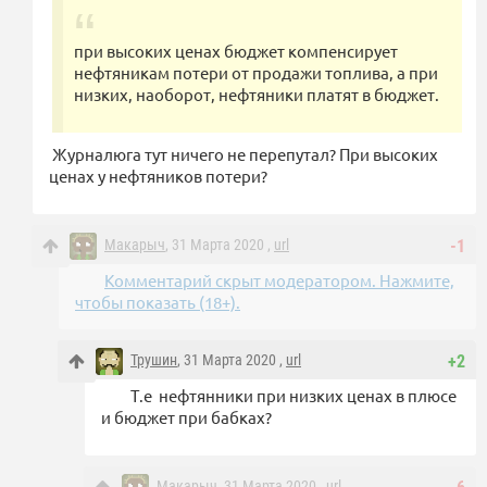
при высоких ценах бюджет компенсирует
нефтяникам потери от продажи топлива, а при
низких, наоборот, нефтяники платят в бюджет.
Журналюга тут ничего не перепутал? При высоких
ценах у нефтяников потери?
Макарыч
, 31 Марта 2020 ,
url
-1
Комментарий скрыт модератором. Нажмите,
чтобы показать (18+).
Трушин
, 31 Марта 2020 ,
url
+2
Т.е нефтянники при низких ценах в плюсе
и бюджет при бабках?
Макарыч
, 31 Марта 2020 ,
url