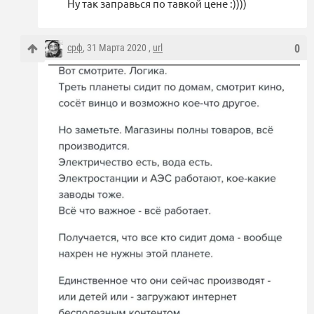
Ну так заправься по тавкой цене :))))
срф
, 31 Марта 2020 ,
url
0