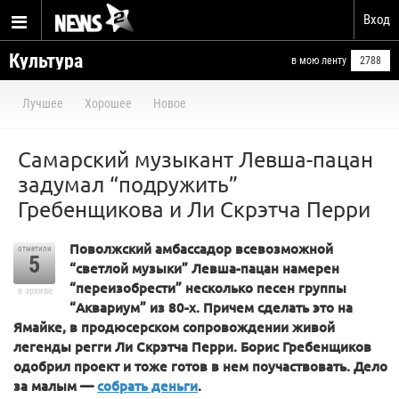
Вход
Культура
в мою ленту
2788
Лучшее
Хорошее
Новое
Самарский музыкант Левша-пацан
задумал “подружить”
Гребенщикова и Ли Скрэтча Перри
Поволжский амбассадор всевозможной
отметили
5
“светлой музыки” Левша-пацан намерен
“переизобрести” несколько песен группы
в архиве
“Аквариум” из 80-х. Причем сделать это на
Ямайке, в продюсерском сопровождении живой
легенды регги Ли Скрэтча Перри. Борис Гребенщиков
одобрил проект и тоже готов в нем поучаствовать. Дело
за малым —
собрать деньги
.