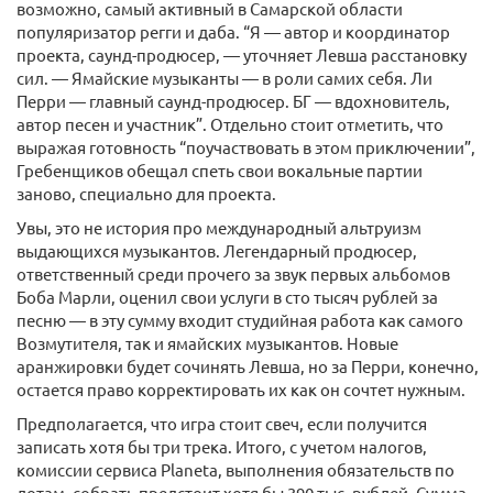
возможно, самый активный в Самарской области
популяризатор регги и даба. “Я — автор и координатор
проекта, саунд-продюсер, — уточняет Левша расстановку
сил. — Ямайские музыканты — в роли самих себя. Ли
Перри — главный саунд-продюсер. БГ — вдохновитель,
автор песен и участник”. Отдельно стоит отметить, что
выражая готовность “поучаствовать в этом приключении”,
Гребенщиков обещал спеть свои вокальные партии
заново, специально для проекта.
Увы, это не история про международный альтруизм
выдающихся музыкантов. Легендарный продюсер,
ответственный среди прочего за звук первых альбомов
Боба Марли, оценил свои услуги в сто тысяч рублей за
песню — в эту сумму входит студийная работа как самого
Возмутителя, так и ямайских музыкантов. Новые
аранжировки будет сочинять Левша, но за Перри, конечно,
остается право корректировать их как он сочтет нужным.
Предполагается, что игра стоит свеч, если получится
записать хотя бы три трека. Итого, с учетом налогов,
комиссии сервиса Planeta, выполнения обязательств по
лотам, собрать предстоит хотя бы 390 тыс. рублей. Сумма