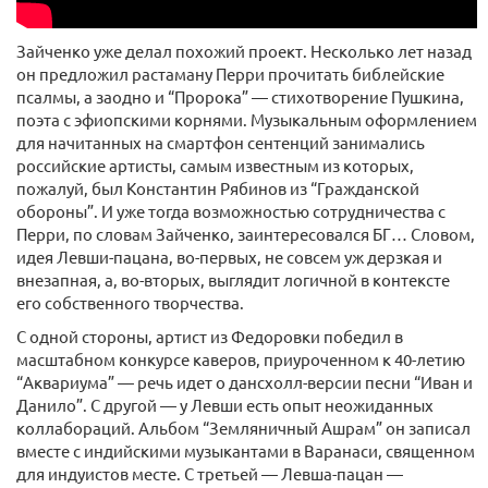
Зайченко уже делал похожий проект. Несколько лет назад
он предложил растаману Перри прочитать библейские
псалмы, а заодно и “Пророка” — стихотворение Пушкина,
поэта с эфиопскими корнями. Музыкальным оформлением
для начитанных на смартфон сентенций занимались
российские артисты, самым известным из которых,
пожалуй, был Константин Рябинов из “Гражданской
обороны”. И уже тогда возможностью сотрудничества с
Перри, по словам Зайченко, заинтересовался БГ… Словом,
идея Левши-пацана, во-первых, не совсем уж дерзкая и
внезапная, а, во-вторых, выглядит логичной в контексте
его собственного творчества.
С одной стороны, артист из Федоровки победил в
масштабном конкурсе каверов, приуроченном к 40-летию
“Аквариума” — речь идет о дансхолл-версии песни “Иван и
Данило”. С другой — у Левши есть опыт неожиданных
коллабораций. Альбом “Земляничный Ашрам” он записал
вместе с индийскими музыкантами в Варанаси, священном
для индуистов месте. С третьей — Левша-пацан —