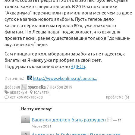
только кажется внушительной. В 2015-м поклонники
“Аквариума” перечислили три миллиона менее чем за двое
суток на запись нового альбома. Пусть теперь дело
касается перезаписи материала 80-х, уже знакомого
фанатам. Но Левша-пацан подчеркивает, что взял для
проекта песни, ранее существовавшие только в “домашне-
акустическом” виде.
Сам инициатор коллаборации заработать не надеется, а
билеты на Ямайку уже приобрел за свой счет.
Поддержать кампанию можно
ЗДЕСЬ
.
Источник:
https://www.vkonline.ru/conten...
Добавил
space-elka
7 Ноября 2019
аквариум
Тольятти
нет комментариев
проблема (6)
На эту же тему:
Вавилон должен быть разрушен
1
— 11
Марта 2021
Åквариум in Dub: пираты Поволжского
2