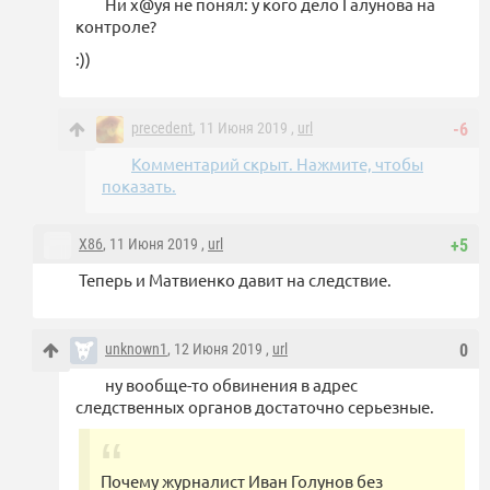
Ни х@yя не понял: у кого дело Галунова на
контроле?
:))
precedent
, 11 Июня 2019 ,
url
-6
Комментарий скрыт. Нажмите, чтобы
показать.
X86
, 11 Июня 2019 ,
url
+5
Теперь и Матвиенко давит на следствие.
unknown1
, 12 Июня 2019 ,
url
0
ну вообще-то обвинения в адрес
следственных органов достаточно серьезные.
Почему журналист Иван Голунов без