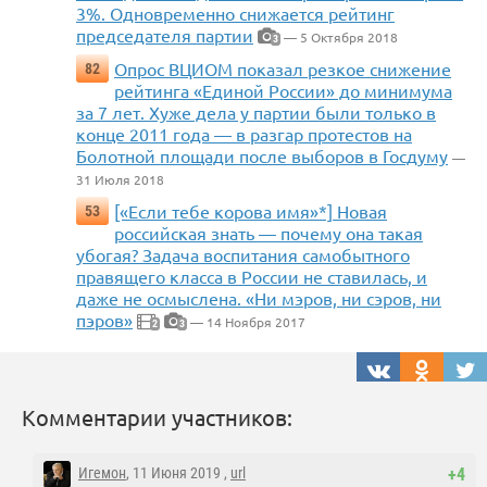
3%. Одновременно снижается рейтинг
председателя партии
— 5 Октября 2018
3
Опрос ВЦИОМ показал резкое снижение
82
рейтинга «Единой России» до минимума
за 7 лет. Хуже дела у партии были только в
конце 2011 года — в разгар протестов на
Болотной площади после выборов в Госдуму
—
31 Июля 2018
[«Если тебе корова имя»*] Новая
53
российская знать — почему она такая
убогая? Задача воспитания самобытного
правящего класса в России не ставилась, и
даже не осмыслена. «Ни мэров, ни сэров, ни
пэров»
— 14 Ноября 2017
2
3
Комментарии участников:
Игемон
, 11 Июня 2019 ,
url
+4