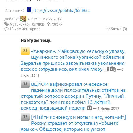
Источник:
https://tass.ru/politika/65393...
Добавил
suare
11 Июня 2019
матвиенко
,
голунов
Россия
13 комментариев
проблема (3)
На эту же тему:
«Анархия». Майковскую сельскую управу
28
Щучанского района Курганской области в
Зауралье пришлось закрыть из-за увольнения
всех ее сотрудников, включая главу
— 6
2
Июня 2019
ВЦИОМ зафиксировал очередное
18
падение доли положительных ответов на
открытый вопрос о доверии Путину. "Личный
показатель" политика побил 13-летний
рекорд предыдущей недели
— 1 Июня 2019
[«Найти консенсус и ногами его, ногами!»]
17
Россия страдает от отсутствия «общего
языка». Общества, которые не умеют