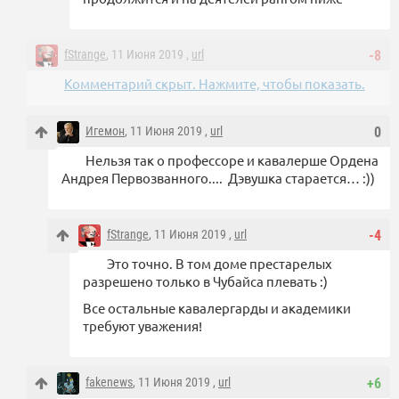
fStrange
, 11 Июня 2019 ,
url
-8
Комментарий скрыт. Нажмите, чтобы показать.
Игемон
, 11 Июня 2019 ,
url
0
Нельзя так о профессоре и кавалерше Ордена
Андрея Первозванного.... Дэвушка старается… :))
fStrange
, 11 Июня 2019 ,
url
-4
Это точно. В том доме престарелых
разрешено только в Чубайса плевать :)
Все остальные кавалергарды и академики
требуют уважения!
fakenews
, 11 Июня 2019 ,
url
+6