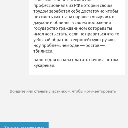
профессиоанала из РФ который своим
трудом заработал себе достаточно чтобы
не сидеть как ты на параше ковыряясь в
джумле и обвиняя в своем положении
государство гражданином которым ты
имел честь стать. если не нравиться что-то
уебывай обратно в европейскую грузию,
ноу проблем, чемодан — ростов —
тбилисси.
налоги для начала платить начни а потом
кукарекай.
Войдите
или
станьте участником
, чтобы комментировать
Также смотрите: