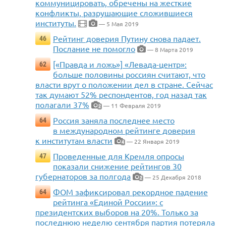
коммуницировать, обречены на жесткие
конфликты, разрушающие сложившиеся
институты.
— 5 Мая 2019
Рейтинг доверия Путину снова падает.
46
Послание не помогло
— 8 Марта 2019
[«Правда и ложь»] «Левада-центр»:
62
больше половины россиян считают, что
власти врут о положении дел в стране. Сейчас
так думают 52% респондентов, год назад так
полагали 37%
— 11 Февраля 2019
2
Россия заняла последнее место
64
в международном рейтинге доверия
к институтам власти
— 22 Января 2019
4
Проведенные для Кремля опросы
47
показали снижение рейтингов 30
губернаторов за полгода
— 25 Декабря 2018
2
ФОМ зафиксировал рекордное падение
64
рейтинга «Единой России»: с
президентских выборов на 20%. Только за
последнюю неделю сентября партия потеряла