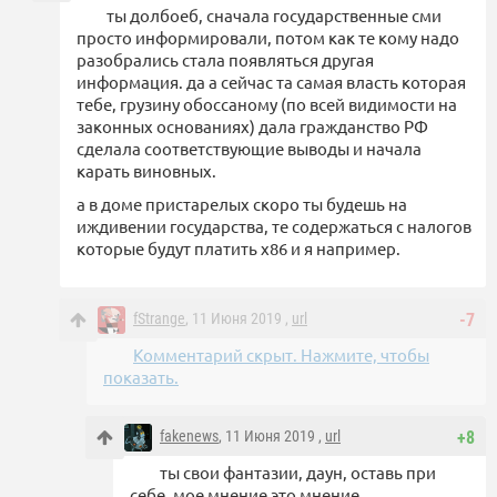
ты долбоеб, сначала государственные сми
просто информировали, потом как те кому надо
разобрались стала появляться другая
информация. да а сейчас та самая власть которая
тебе, грузину обоссаному (по всей видимости на
законных основаниях) дала гражданство РФ
сделала соответствующие выводы и начала
карать виновных.
а в доме пристарелых скоро ты будешь на
иждивении государства, те содержаться с налогов
которые будут платить x86 и я например.
fStrange
, 11 Июня 2019 ,
url
-7
Комментарий скрыт. Нажмите, чтобы
показать.
fakenews
, 11 Июня 2019 ,
url
+8
ты свои фантазии, даун, оставь при
себе, мое мнение это мнение