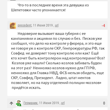
Что-то в последнее время эта девушка из
Шепетовки часто упоминается!
precedent
, 11 Июня 2019 ,
url
-4
Недоверие вызывает ваша губерня с ее
кампаниями и акциями по случаю и без. Песков уже
сообщил, что дело на контроле у фюрера, и это еще
не говоря уж о контроле СКР, Генпрокуратуры РФ, так
Совфед не доверяет тому контролю или как? Ещё
кто хочет быть контролером над контролерами? Все?
Козлов уже нашли? Сколько козлов забивать будем
на этот раз? Немножко козлов нужно для ГП РФ,
немножко для Главка МВД, ФСБ нельзя обидеть, еще
СКР, Совфед, Президент. Ладно, штат ментов
позволяет, но на пару отделений полиции «козлов»
придётся искать.
Германик
, 11 Июня 2019 ,
url
0