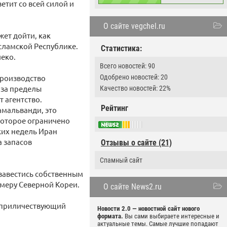
етит со всей силой и
О сайте vegchel.ru
жет дойти, как
сламской Республике.
Статистика:
леко.
Всего новостей: 90
производство
Одобрено новостей: 20
 за пределы
Качество новостей: 22%
 агентство.
Рейтинг
амальванди, это
 которое ограничено
ких недель Иран
а запасов
Отзывы о сайте (21)
Спамный сайт
бзавестись собственным
меру Северной Кореи.
О сайте News2.ru
т приличествующий
Новости 2.0 — новостной сайт нового
формата.
Вы сами выбираете интересные и
актуальные темы. Самые лучшие попадают