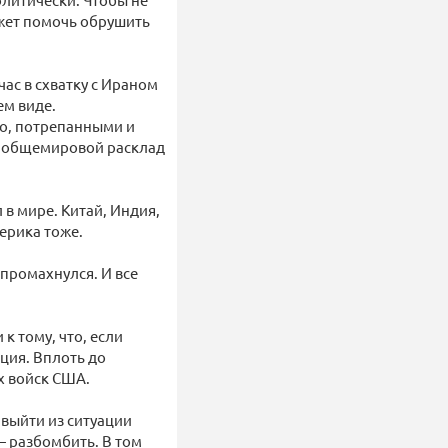
жет помочь обрушить
ас в схватку с Ираном
ем виде.
но, потрепанными и
о общемировой расклад
 в мире. Китай, Индия,
ерика тоже.
, промахнулся. И все
к тому, что, если
ация. Вплоть до
х войск США.
 выйти из ситуации
— разбомбить. В том