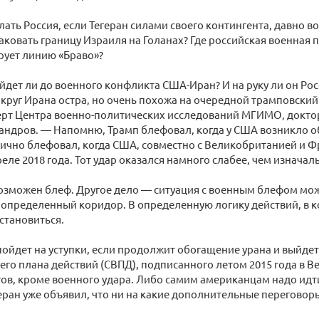
елать Россия, если Тегеран силами своего контингента, давно 
аковать границу Израиля на Голанах? Где российская военная 
рует линию «Браво»?
дет ли до военного конфликта США-Иран? И на руку ли он Рос
круг Ирана остра, но очень похожа на очередной трамповский
ерт Центра военно-политических исследований МГИМО, докто
ндров. — Напомню, Трамп блефовал, когда у США возникло о
тично блефовал, когда США, совместно с Великобританией и Ф
реле 2018 года. Тот удар оказался намного слабее, чем изнача
возможен блеф. Другое дело — ситуация с военным блефом може
в определенный коридор. В определенную логику действий, в 
становиться.
пойдет на уступки, если продолжит обогащение урана и выйдет
о плана действий (СВПД), подписанного летом 2015 года в Ве
ов, кроме военного удара. Либо самим американцам надо идт
еран уже объявил, что ни на какие дополнительные переговор