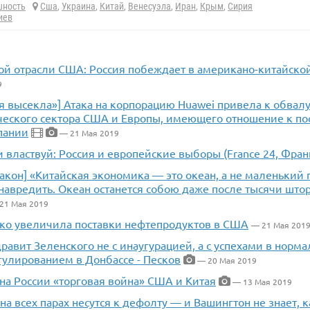
шность
Сша
,
Украина
,
Китай
,
Венесуэла
,
Иран
,
Крым
,
Сирия
иев
вой отрасли США: Россия побеждает в американо-китайско
9
я высекла»] Атака на корпорацию Huawei привела к обвалу
ческого сектора США и Европы, имеющего отношение к по
пании
— 21 Мая 2019
 властвуй: Россия и европейские выборы (France 24, Фран
акон] «Китайская экономика — это океан, а не маленький
 навредить. Океан останется собою даже после тысячи шт
21 Мая 2019
зко увеличила поставки нефтепродуктов в США
— 21 Мая 201
равит Зеленского не с инаугурацией, а с успехами в нор
гулированием в Донбассе - Песков
— 20 Мая 2019
на России «торговая война» США и Китая
— 13 Мая 2019
а всех парах несутся к дефолту — и Вашингтон не знает, к