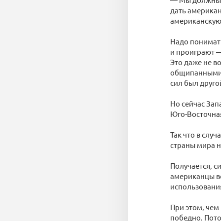
дать америка
американскую
Надо понимать
и проиграют —
Это даже не в
общипанными,
сил был друго
Но сейчас Зап
Юго-Восточная
Так что в случ
страны мира 
Получается, с
американцы вс
использования
При этом, чем
победно. Пото