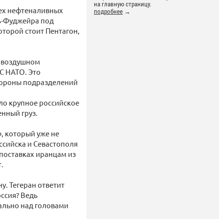
на главную страницу.
рех нефтеналивных
подробнее
→
ь-Фуджейра под
оторой стоит Пентагон,
в воздушном
С НАТО. Это
стороны подразделений
ыло крупное российское
енный груз.
», который уже не
ссийска и Севастополя
 поставках иранцам из
.
у. Тегеран ответит
оссия? Ведь
вально над головами