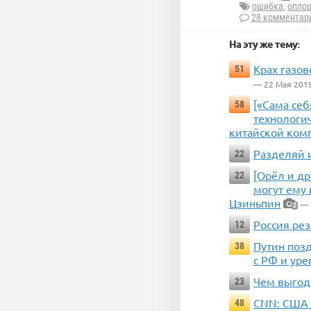
ошибка
,
опло
28 комментар
На эту же тему:
Крах газо
51
— 22 Мая 201
[«Сама себ
58
технологи
китайской ком
Разделяй и
22
[Орёл и др
22
могут ему
Цзиньпин
— 
2
Россия ре
12
Путин позд
38
с РФ и уре
Чем выгод
23
CNN: США н
48