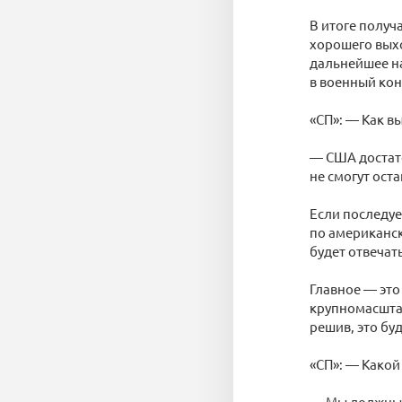
В итоге получа
хорошего выхо
дальнейшее на
в военный ко
«СП»: — Как в
— США достато
не смогут оста
Если последуе
по американск
будет отвечать
Главное — это
крупномасштаб
решив, это бу
«СП»: — Какой
— Мы должны, 