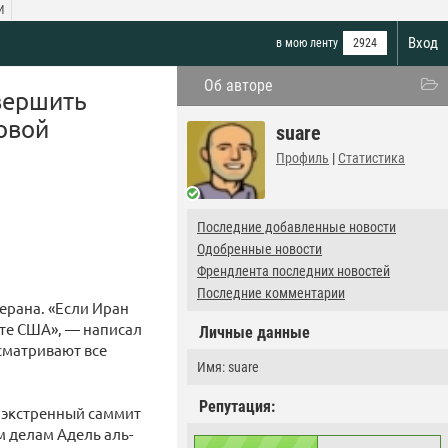
И
Вход
в мою ленту
2924
Об авторе
вершить
овой
suare
Профиль
|
Статистика
Последние добавленные новости
Одобренные новости
Френдлента последних новостей
Последние комментарии
ерана. «Если Иран
йте США», — написал
Личные данные
ссматривают все
Имя: suare
Репутация:
е экстренный саммит
м делам Адель аль-