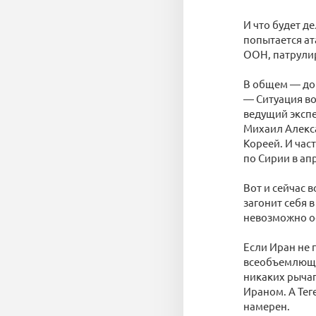
И что будет д
попытается ат
ООН, патрули
В общем — дой
— Ситуация во
ведущий эксп
Михаил Алекса
Кореей. И час
по Сирии в ап
Вот и сейчас 
загонит себя 
невозможно о
Если Иран не 
всеобъемлющег
никаких рычаг
Ираном. А Тег
намерен.