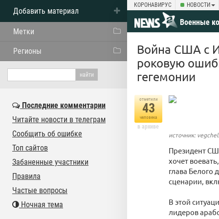
КОРОНАВИРУС
НОВОСТИ
Добавить материал
Военные к
Метки
Война США с 
Регионы
роковую ошибк
гегемонии
отметили
Последние комментарии
43
Читайте новости в телеграм
человека
в архиве
Сообщить об ошибке
источник: vegchel
Топ сайтов
Президент США
хочет воевать
Забаненные участники
глава Белого 
Правила
сценарии, вкл
Частые вопросы
В этой ситуац
Ночная тема
лидеров арабс