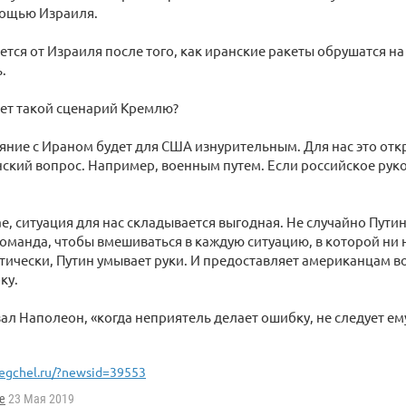
мощью Израиля.
нется от Израиля после того, как иранские ракеты обрушатся на
.
ает такой сценарий Кремлю?
ние с Ираном будет для США изнурительным. Для нас это от
ский вопрос. Например, военным путем. Если российское руко
е, ситуация для нас складывается выгодная. Не случайно Путин
оманда, чтобы вмешиваться в каждую ситуацию, в которой ни 
тически, Путин умывает руки. И предоставляет американцам 
ку.
зал Наполеон, «когда неприятель делает ошибку, не следует е
egchel.ru/?newsid=39553
e
23 Мая 2019