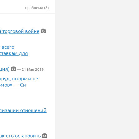
проблема (3)
й торговой войне
 всего
ставкам для
ция)
— 21 Мая 2019
 пруд, штормы не
ормов» — Си
9
мализации отношений
ак его остановить