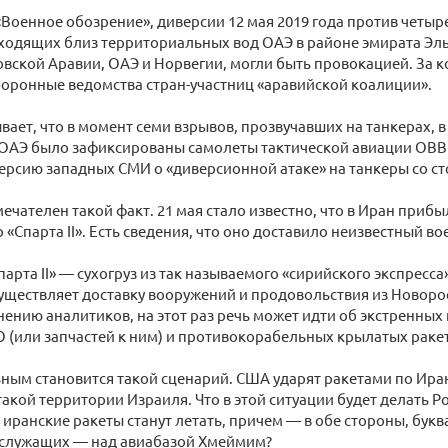
«Военное обозрение», диверсии 12 мая 2019 года против четы
оходящих близ территориальных вод ОАЭ в районе эмирата Эл
вской Аравии, ОАЭ и Норвегии, могли быть провокацией. За к
боронные ведомства стран-участниц «аравийской коалиции».
вает, что в момент семи взрывов, прозвучавших на танкерах, 
 ОАЭ было зафиксированы самолеты тактической авиации ОВВ
ерсию западных СМИ о «диверсионной атаке» на танкеры со 
ечателен такой факт. 21 мая стало известно, что в Иран приб
 «Спарта II». Есть сведения, что оно доставило неизвестный во
арта II» — сухогруз из так называемого «сирийского экспресса
уществляет доставку вооружений и продовольствия из Новоро
нению аналитиков, на этот раз речь может идти об экстренных
 (или запчастей к ним) и противокорабельных крылатых ракет
ным становится такой сценарий. США ударят ракетами по Иран
акой территории Израиля. Что в этой ситуации будет делать Р
 иранские ракеты станут летать, причем — в обе стороны, бук
служащих — над авиабазой Хмеймим?