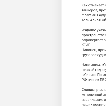
Как отмечает 
танкеров, пр
флагами Саудо
Тель-Авив и о
Издание указы
пространстве
опровергает в
КСИР.
Наконец, прим
грузовое судно
Напомним, «Сп
первый год ос
в Сирию. По м
РФ систем ПВО
Словом, реаль
мгновенной ат
израильские и
наших военно