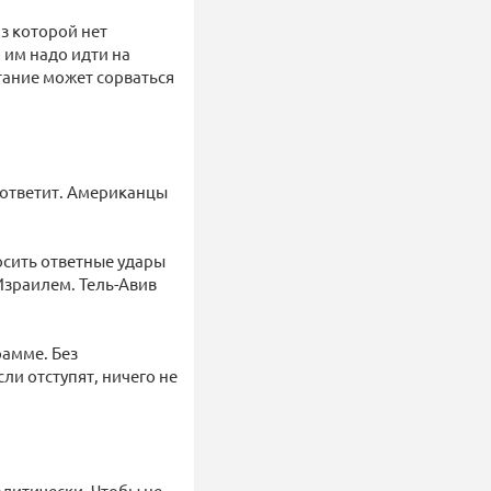
из которой нет
 им надо идти на
тание может сорваться
 ответит. Американцы
осить ответные удары
Израилем. Тель-Авив
рамме. Без
ли отступят, ничего не
литически. Чтобы не