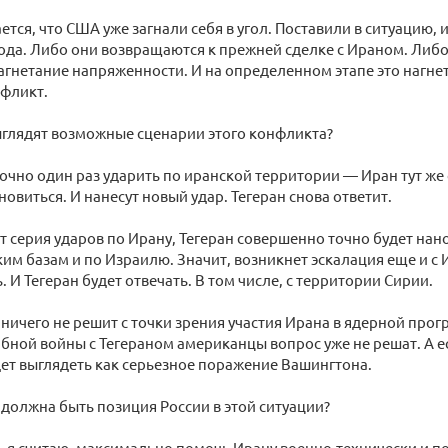
ется, что США уже загнали себя в угол. Поставили в ситуацию, 
да. Либо они возвращаются к прежней сделке с Ираном. Либо
гнетание напряженности. И на определенном этапе это нагне
нфликт.
ыглядят возможные сценарии этого конфликта?
чно один раз ударить по иранской территории — Иран тут же
новиться. И нанесут новый удар. Тегеран снова ответит.
т серия ударов по Ирану, Тегеран совершенно точно будет нан
им базам и по Израилю. Значит, возникнет эскалация еще и с 
. И Тегеран будет отвечать. В том числе, с территории Сирии.
 ничего не решит с точки зрения участия Ирана в ядерной прог
ной войны с Тегераном американцы вопрос уже не решат. А ес
дет выглядеть как серьезное поражение Вашингтона.
 должна быть позиция России в этой ситуации?
я считаю, максимально помочь Ирану военно-технически и по