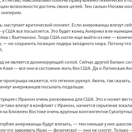
нцам возможности достичь своих целей. Тем самым Москва мо
 империю.
: наступает критический момент. Если американцы влезут сейч
 у США все посыплется. Это будет конец Америки в ее нынешн
ойна с Вьетнамом. Тогда США могли еще выйти из нее — конеч
 — но сохранить позиции лидера западного мира. Потому чт
й.
ад не является доминирующей силой. Сейчас другой баланс сил
 Азия — все они в состоянии жить без США. Да и Латинская Ам
ае проигрыша окажется, что гегемон рухнул. Акела, так сказать
начнут американцев посылать подальше.
итуация с Ираном очень рискованна для США. Это и может вести 
е-таки влезут в конфликт с Ираном, начнется серьезная эскал
 на Ближнем Востоке очень крупных контингентов Сухопутны
 глубже американцы будут влезать, — тем меньше у них шансов
му что завоевать Иран — физически! — они не смогут. Только 