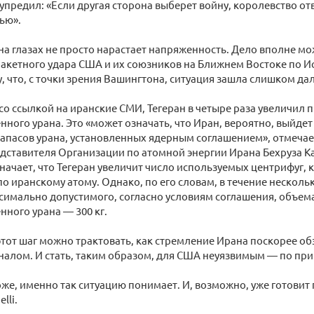
предил: «Если другая сторона выберет войну, королевство отв
ью».
на глазах не просто нарастает напряженность. Дело вполне мо
акетного удара США и их союзников на Ближнем Востоке по И
, что, с точки зрения Вашингтона, ситуация зашла слишком да
со ссылкой на иранские СМИ, Тегеран в четыре раза увеличил 
ного урана. Это «может означать, что Иран, вероятно, выйдет
апасов урана, установленных ядерным соглашением», отмечает
дставителя Организации по атомной энергии Ирана Бехруза К
начает, что Тегеран увеличит число используемых центрифуг,
о иранскому атому. Однако, по его словам, в течение несколь
симально допустимого, согласно условиям соглашения, объем
ного урана — 300 кг.
тот шаг можно трактовать, как стремление Ирана поскорее о
алом. И стать, таким образом, для США неуязвимым — по при
же, именно так ситуацию понимает. И, возможно, уже готови
lli.