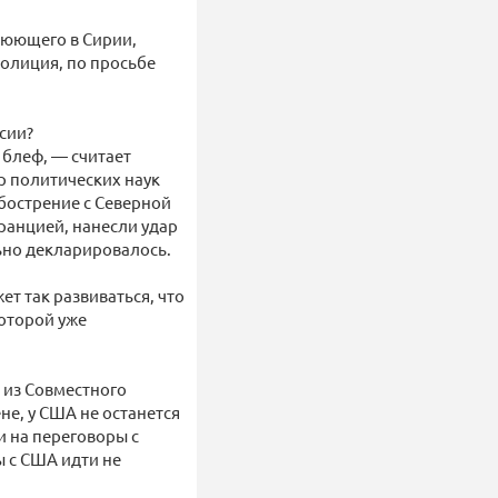
воюющего в Сирии,
полиция, по просьбе
сии?
 блеф, — считает
р политических наук
бострение с Северной
ранцией, нанесли удар
льно декларировалось.
т так развиваться, что
которой уже
 из Совместного
не, у США не останется
и на переговоры с
ы с США идти не