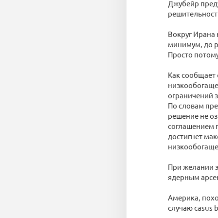
Джубейр преду
решительност
Вокруг Ирана 
минимум, до р
Просто потому
Как сообщает 
низкообогащен
ограничений з
По словам пре
решение не оз
соглашением п
достигнет мак
низкообогащен
При желании э
ядерным арсен
Америка, похо
случаю casus be