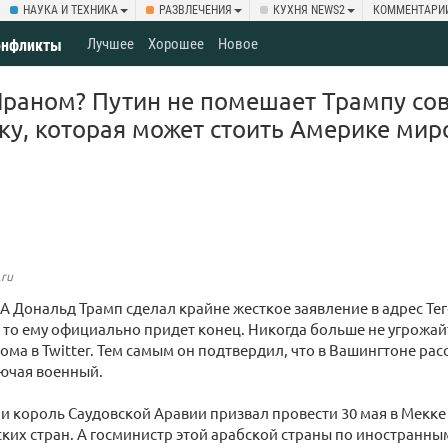
НАУКА И ТЕХНИКА
РАЗВЛЕЧЕНИЯ
КУХНЯ NEWS2
КОММЕНТАРИ
Лучшее
Хорошее
Новое
онфликты
Ираном? Путин не помешает Трампу со
у, которая может стоить Америке мир
.ru
 Дональд Трамп сделал крайне жесткое заявление в адрес Тег
, то ему официально придет конец. Никогда больше не угрожа
дома в Twitter. Тем самым он подтвердил, что в Вашингтоне ра
ючая военный.
ии король Саудовской Аравии призвал провести 30 мая в Мекк
ких стран. А госминистр этой арабской страны по иностранны