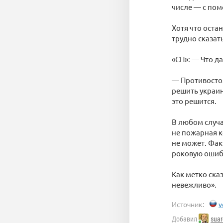
числе — с по
Хотя что оста
трудно сказать
«СП»: — Что д
— Противостоя
решить украин
это решится.
В любом случа
не пожарная к
не может. Фак
роковую ошиб
Как метко ска
невежливо».
Источник:
v
Добавил
suar