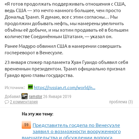
«Я готов продолжать поддерживать отношения с США,
ведь США — это нечто намного большее, чем просто
Дональд Трамп. Я думаю, все с этим согласны… Мы
продолжим добывать нефть, мы намерены увеличить
объёмы её добычи, и мы хотим продавать её в большем
количестве Соединённым Штатам», — указал он.
Ранее Мадуро обвинил США в намерении совершить
госпереворот в Венесуэле.
23 января спикер парламента Хуан Гуаидо объявил себя
временным президентом. Трамп официально признал
Гуаидо врио главы государства.
Источник:
https://russian.rt.com/world/n...
Добавил
ramstor
26 Января 2019
2 комментария
проблема (3)
На эту же тему:
Представитель госдепа по Венесуэле
59
заявил о возможности вооруженного
вмешательства и обсуждении вопроса