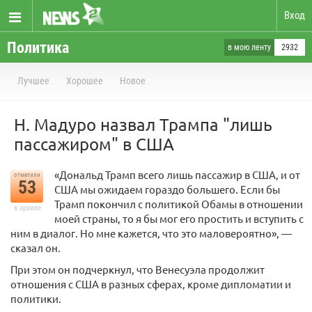
Вход
Политика
в мою ленту
2932
Лучшее
Хорошее
Новое
Н. Мадуро назвал Трампа "лишь
пассажиром" в США
«Дональд Трамп всего лишь пассажир в США, и от
отметили
53
США мы ожидаем гораздо большего. Если бы
Трамп покончил с политикой Обамы в отношении
в архиве
моей страны, то я бы мог его простить и вступить с
ним в диалог. Но мне кажется, что это маловероятно», —
сказал он.
При этом он подчеркнул, что Венесуэла продолжит
отношения с США в разных сферах, кроме дипломатии и
политики.