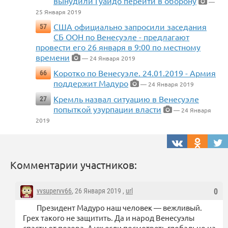
вынудили Гуаидо перейти в оборону
—
25 Января 2019
США официально запросили заседания
57
СБ ООН по Венесуэле - предлагают
провести его 26 января в 9:00 по местному
времени
— 24 Января 2019
Коротко по Венесуэле. 24.01.2019 - Армия
66
поддержит Мадуро
— 24 Января 2019
Кремль назвал ситуацию в Венесуэле
27
попыткой узурпации власти
— 24 Января
2019
Комментарии участников:
vvsupervv66
, 26 Января 2019 ,
url
0
Президент Мадуро наш человек — вежливый.
Грех такого не защитить. Да и народ Венесуэлы
спасти от позора. А уж если посмотреть глобально на