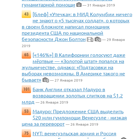
гуманитарной помощи
— 31 Января 2019
[Блеф] «Утечка»: в МИД Колумбии ничего
43
не знают о «5 тысячах солдат», о которых
в своем блокноте написал помощник
президента США по национальной
безопасности Джон Болтон
— 29 Января
4
3
2019
[«146%»] В Калифорнии голосуют даже
65
мёртвые — «Золотой штат» попался на
жульничестве, однако: «Подтасовки на
выборах невозможны. В Америке такого не
бывает»
— 27 Января 2019
2
Банк Англии отказал Мадуро в
101
возвращении золотых слитков на $1,2
млрд
— 26 Января 2019
Мадуро: Предложение США выделить
53
$20 млн гумпомощи Венесуэле - низкая
цена за переворот
— 26 Января 2019
NYT: венесуэльская армия и Россия
75