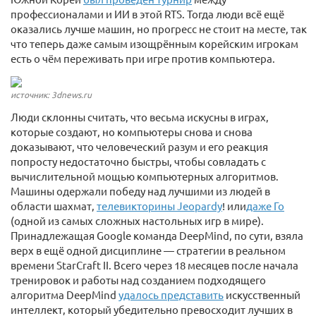
профессионалами и ИИ в этой RTS. Тогда люди всё ещё
оказались лучше машин, но прогресс не стоит на месте, так
что теперь даже самым изощрённым корейским игрокам
есть о чём переживать при игре против компьютера.
источник: 3dnews.ru
Люди склонны считать, что весьма искусны в играх,
которые создают, но компьютеры снова и снова
доказывают, что человеческий разум и его реакция
попросту недостаточно быстры, чтобы совладать с
вычислительной мощью компьютерных алгоритмов.
Машины одержали победу над лучшими из людей в
области шахмат,
телевикторины Jeopardy
! или
даже Го
(одной из самых сложных настольных игр в мире).
Принадлежащая Google команда DeepMind, по сути, взяла
верх в ещё одной дисциплине — стратегии в реальном
времени StarCraft II. Всего через 18 месяцев после начала
тренировок и работы над созданием подходящего
алгоритма DeepMind
удалось представить
искусственный
интеллект, который убедительно превосходит лучших в