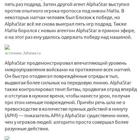
пять раз подряд. Затем другой агент AlphaStar выступил
против опытного игрока-протосса под ником MaNa. В
некоторых матчах человек был близок к победе, но
AlphaStar всё же снова выиграл пять игр подряд. Также
MaNa боролся с новым агентом AlphaStar в прямом эфире,
и на этот раз ему удалось одержать победу над машиной.
источник: 3dnews.ru
AlphaStar продемонстрировал впечатляющий уровень
микроуправления войсками на протяжении всех матчей.
Он быстро отодвигал повреждённые отряды в тыл,
выдвигая более сильных на передовую линию. AlphaStar
также контролировал темп битвы, продвигая отряд вперёд
и отступая в нужное время, чтобы нанести урон, получая
при этом меньше повреждений. Причём речь шла не о
превосходстве в количестве прямых действий в минуту
(APM) — показатель APM у AlphaStar существенно ниже,
чем у игроков-людей: алгоритм просто совершал более
разумные действия.