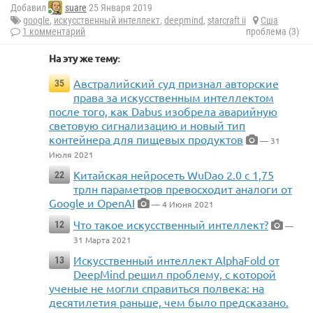
Добавил
suare
25 Января 2019
google
,
искусственный интеллект
,
deepmind
,
starcraft ii
Сша
1 комментарий
проблема (3)
На эту же тему:
Австралийский суд признал авторские
35
права за искусственным интеллектом
после того, как Dabus изобрела аварийную
световую сигнализацию и новый тип
контейнера для пищевых продуктов
— 31
Июля 2021
Китайская нейросеть WuDao 2.0 с 1,75
22
трлн параметров превосходит аналоги от
Google и OpenAI
— 4 Июня 2021
Что такое искусственный интеллект?
12
—
31 Марта 2021
Искусственный интеллект AlphaFold от
13
DeepMind решил проблему, с которой
ученые не могли справиться полвека: на
десятилетия раньше, чем было предсказано.