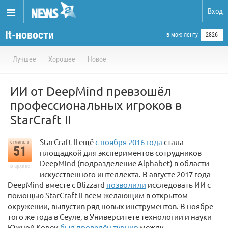
Вход
It-новости
в мою ленту
2826
Лучшее
Хорошее
Новое
ИИ от DeepMind превзошёл
профессиональных игроков в
StarCraft II
StarCraft II ещё
с ноября 2016 года
стала
отметили
51
площадкой для экспериментов сотрудников
DeepMind (подразделение Alphabet) в области
в архиве
искусственного интеллекта. В августе 2017 года
DeepMind вместе с Blizzard
позволили
исследовать ИИ с
помощью StarCraft II всем желающим в открытом
окружении, выпустив ряд новых инструментов. В ноябре
того же года в Сеуле, в Университете технологии и науки
Южной Кореи
был проведён турнир
между