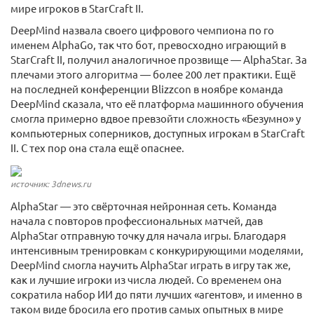
мире игроков в StarCraft II.
DeepMind назвала своего цифрового чемпиона по го
именем AlphaGo, так что бот, превосходно играющий в
StarCraft II, получил аналогичное прозвище — AlphaStar. За
плечами этого алгоритма — более 200 лет практики. Ещё
на последней конференции Blizzcon в ноябре команда
DeepMind сказала, что её платформа машинного обучения
смогла примерно вдвое превзойти сложность «Безумно» у
компьютерных соперников, доступных игрокам в StarCraft
II. С тех пор она стала ещё опаснее.
источник: 3dnews.ru
AlphaStar — это свёрточная нейронная сеть. Команда
начала с повторов профессиональных матчей, дав
AlphaStar отправную точку для начала игры. Благодаря
интенсивным тренировкам с конкурирующими моделями,
DeepMind смогла научить AlphaStar играть в игру так же,
как и лучшие игроки из числа людей. Со временем она
сократила набор ИИ до пяти лучших «агентов», и именно в
таком виде бросила его против самых опытных в мире