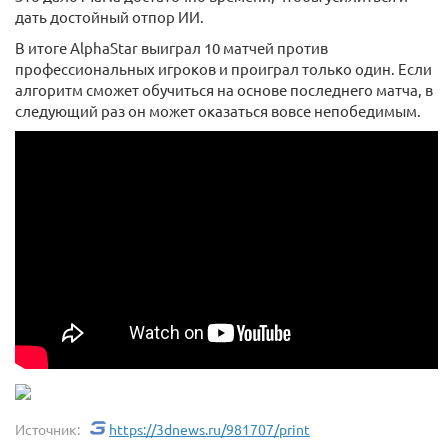
дать достойный отпор ИИ.
В итоге AlphaStar выиграл 10 матчей против
профессиональных игроков и проиграл только один. Если
алгоритм сможет обучиться на основе последнего матча, в
следующий раз он может оказаться вовсе непобедимым.
Источник:
https://3dnews.ru/981707/print