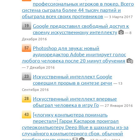
профессиональных игроков в покер. Всего
система сыграла более 44 тысяч партий и
обыграла всех своих противников
— 3 Марта 2017
Google предоставил свободный доступ к
19
своему искусственному интеллекту
— 8
Декабря 2016
Photoshop для звука: новый
57
аудиоредактор Adobe имитирует голос
любого человека после 20 минут обучения
2
— 7 Декабря 2016
Искусственный интеллект Google
23
совершил прорыв в синтезе речи
— 13
Сентября 2016
Искусственный интеллект впервые
28
обыграл человека в игру Го
— 27 Января 2016
[«логику компьютера понимать
43
перестал»] Гарри Каспаров проиграл
суперкомпьютеру Deep Blue в шахматы из-за
случайного компьютерного сбоя, обычной
ошибки компьютера
— 27 Октября 2014