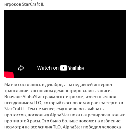
игроков StarCraft II.
Матчи состоялись в декабре, а на недавней интернет-
трансляции в основном демонстрировались записи.
Вначале AlphaStar сражался с игроком, известным под
псевдонимом TLO, который в основном играет за зергов в
StarCraft II. Тем не менее, ему пришлось выбрать
протоссов, поскольку AlphaStar пока натренирован только
против этой расы. Это было больше похоже на избиение:
несмотря на все усилия TLO, AlphaStar победил человека