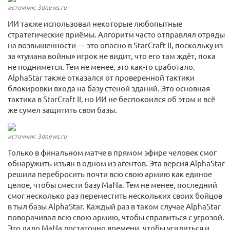
источник: 3dnews.ru
ИИ также использовал некоторые любопытные
стратегические приёмы. Алгоритм часто отправлял отряды
на возвышенности — это опасно в StarCraft II, поскольку из-
за «тумана войны» игрок не видит, что его там ждёт, пока
не поднимется. Тем не менее, это как-то сработало.
AlphaStar также отказался от проверенной тактики
блокировки входа на базу стеной зданий. Это основная
тактика в StarCraft II, но ИИ не беспокоился об этом и всё
же сумел защитить свои базы.
источник: 3dnews.ru
Только в финальном матче в прямом эфире человек смог
обнаружить изъян в одном из агентов. Эта версия AlphaStar
решила перебросить почти всю свою армию как единое
целое, чтобы смести базу MaNa. Тем не менее, последний
смог несколько раз переместить нескольких своих бойцов
в тыл базы AlphaStar. Каждый раз в таком случае AlphaStar
поворачивал всю свою армию, чтобы справиться с угрозой.
Это дало MaNa достаточно времени, чтобы усилиться и